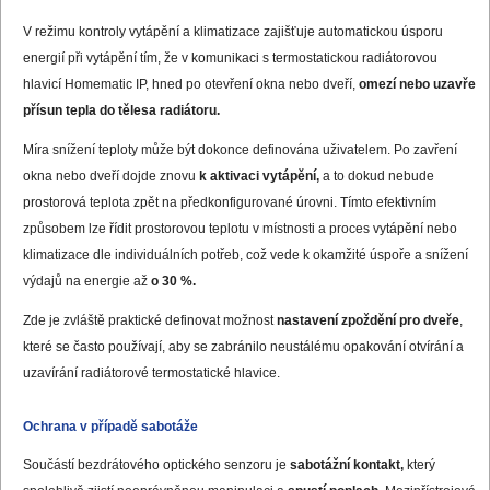
V režimu kontroly vytápění a klimatizace zajišťuje automatickou úsporu
energií při vytápění tím, že v komunikaci s termostatickou radiátorovou
hlavicí Homematic IP, hned po otevření okna nebo dveří,
omezí nebo uzavře
přísun tepla do tělesa radiátoru.
Míra snížení teploty může být dokonce definována uživatelem. Po zavření
okna nebo dveří dojde znovu
k aktivaci vytápění,
a to dokud nebude
prostorová teplota zpět na předkonfigurované úrovni. Tímto efektivním
způsobem lze řídit prostorovou teplotu v místnosti a proces vytápění nebo
klimatizace dle individuálních potřeb, což vede k okamžité úspoře a snížení
výdajů na energie až
o 30 %.
Zde je zvláště praktické definovat možnost
nastavení zpoždění pro dveře
,
které se často používají, aby se zabránilo neustálému opakování otvírání a
uzavírání radiátorové termostatické hlavice.
Ochrana v případě sabotáže
Součástí bezdrátového optického senzoru je
sabotážní kontakt,
který