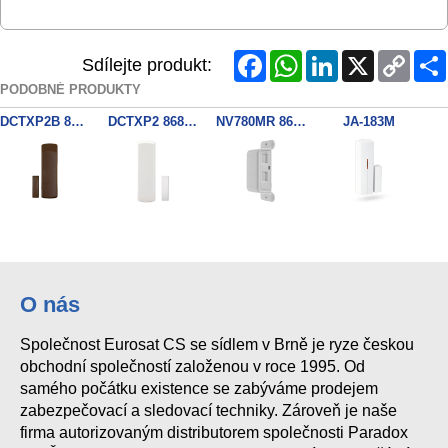
Facebook
WhatsApp
LinkedIn
X
Copy
Sdílejte produkt:
Link
PODOBNÉ PRODUKTY
DCTXP2B 868MHz Brown
DCTXP2 868MHz 2zon. kontakt
NV780MR 868MHZ Dual Side outdo
JA-183M
JA-150M
O nás
Společnost Eurosat CS se sídlem v Brně je ryze českou
obchodní společností založenou v roce 1995. Od
samého počátku existence se zabýváme prodejem
zabezpečovací a sledovací techniky. Zároveň je naše
firma autorizovaným distributorem společnosti Paradox