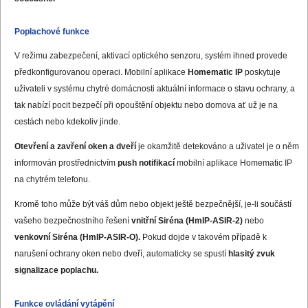
Poplachové funkce
V režimu zabezpečení, aktivací optického senzoru, systém ihned provede
předkonfigurovanou operaci. Mobilní aplikace
Homematic IP
poskytuje
uživateli v systému chytré domácnosti aktuální informace o stavu ochrany, a
tak nabízí pocit bezpečí při opouštění objektu nebo domova ať už je na
cestách nebo kdekoliv jinde.
Otevření a zavření oken a dveří
je okamžitě detekováno a uživatel je o něm
informován prostřednictvím
push notifikací
mobilní aplikace Homematic IP
na chytrém telefonu.
Kromě toho může být váš dům nebo objekt ještě bezpečnější, je-li součástí
vašeho bezpečnostního řešení
vnitřní Siréna (HmIP-ASIR-2)
nebo
venkovní Siréna (HmIP-ASIR-O).
Pokud dojde v takovém případě k
narušení ochrany oken nebo dveří, automaticky se spustí
hlasitý zvuk
signalizace poplachu.
Funkce ovládání vytápění