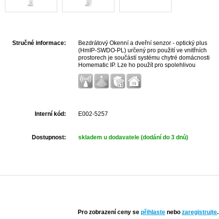
Stručné informace:
Bezdrátový Okenní a dveřní senzor - optický plus
(HmIP-SWDO-PL) určený pro použití ve vnitřních
prostorech je součástí systému chytré domácnosti
Homematic IP. Lze ho použít pro spolehlivou
ochranu všech typů oken a dveří prostřednictvím
optické technologie na principu infračervené
světelné bariéry.
Interní kód:
E002-5257
Dostupnost:
skladem u dodavatele (dodání do 3 dnů)
Pro zobrazení ceny se
přihlaste
nebo
zaregistrujte
.