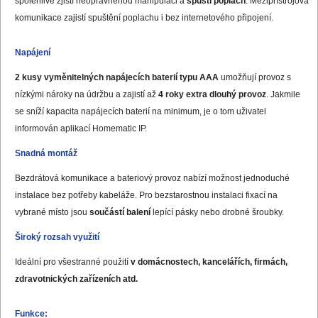
spolehlivě zjistí neoprávněnou manipulaci a
spustí poplach
. Mezipřístrojová
komunikace zajistí spuštění poplachu i bez internetového připojení.
Napájení
2 kusy vyměnitelných napájecích baterií typu AAA
umožňují provoz s
nízkými nároky na údržbu a zajistí až
4 roky extra dlouhý provoz
. Jakmile
se sníží kapacita napájecích baterií na minimum, je o tom uživatel
informován aplikací Homematic IP.
Snadná montáž
Bezdrátová komunikace a bateriový provoz nabízí možnost jednoduché
instalace bez potřeby kabeláže. Pro bezstarostnou instalaci fixací na
vybrané místo jsou
součástí balení
lepící pásky nebo drobné šroubky.
Široký rozsah využití
Ideální pro všestranné použití
v domácnostech, kancelářích, firmách,
zdravotnických zařízeních atd.
Funkce: