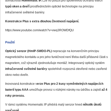
domácnosti
Homematic IP.
Lze ho použít pro spolehlivou ochranu všech
typů oken a dveří
prostřednictvím optické technologie na principu
infračervené světelné bariéry.
Konstrukce Plus s extra dlouhou životností napájení.
https://www.youtube.com/watch?v=vwq3ROWDfQU
Použití
Optický senzor (HmIP-SWDO-PL)
nepracuje na konvenčním principu
magnetického kontaktu a pro jeho funkčnost není třeba další přídavné části s
magnetem, což výrazně zjednodušuje montáž. Integrovaný optický systém
infračervené světelné bariéry
spolehlivě rozpozná otevřené nebo zavřené
okno nebo dveře.
Inovovaná konstrukce v
erze Plus pro 2 kusy vyměnitelných napájecích
baterií typu AAA
umožňuje provoz s nízkými nároky na údržbu a zajistí
až 4
roky provozu.
V rámci systému Homematic IP přebírá malý senzor hned
několik úkolů
současně.