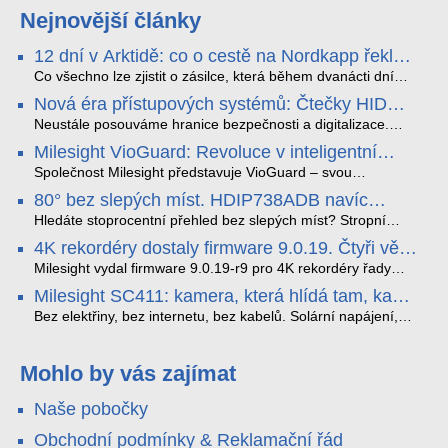
Nejnovější články
12 dní v Arktidě: co o cestě na Nordkapp řekla
data ze SMARTBOX 2 MAX
Co všechno lze zjistit o zásilce, která během dvanácti dní
projede Arktidou? SMARTBOX 2 MAX jsme vzali na trasu z
Nová éra přístupových systémů: Čtečky HID
Tromsø přes Lofoty, Kirunu a finské Laponsko až na
Signo
Nordkapp. Bez jediného dobití, v mrazu až −13 °C a mimo
Neustále posouváme hranice bezpečnosti a digitalizace.
stabilní mobilní signál zaznamenával polohu, teplotu, světlo,
Rádi bychom Vám proto představili naši nejnovější nabídku
Milesight VioGuard: Revoluce v inteligentní
otřesy i náklon. Výsledkem není jen čára na mapě, ale
v oblasti kontroly přístupu – moderní a vysoce univerzální
detekci dopravních přestupků
podrobný datový příběh celé cesty.
čtečky HID Signo.
Společnost Milesight představuje VioGuard – svou
nejnovější proprietární technologii pro pokročilou detekci
80° bez slepých míst. HDIP738ADB navíc
dopravních přestupků. Tento systém, poháněný
streamuje na YouTube – bez PC.
sofistikovanými algoritmy umělé inteligence (AI), je navržen
Hledáte stoprocentní přehled bez slepých míst? Stropní
tak, aby poskytoval komplexní nástroje pro vymáhání
panoramatická kamera HDIP738ADB skládá obraz ze dvou
4K rekordéry dostaly firmware 9.0.19. Čtyři věci,
dopravních předpisů, zvyšoval bezpečnost na silnicích a
4MP senzorů SONY do jednoho čistého 180° záběru bez
které musíte vědět.
optimalizoval plynulost dopravy v moderních městech.
zkreslení. K tomu přidává AI detekci osob a vozidel,
Milesight vydal firmware 9.0.19-r9 pro 4K rekordéry řady
obousměrný zvuk a unikátní možnost přímého vysílání na
H.265. Pokud tyhle systémy instalujete, jsou tu čtyři věci,
Milesight SC411: kamera, která hlídá tam, kam
YouTube – bez běžícího počítače.
které vám zjednoduší práci – a jedna z nich vám ušetří
kabel nedosáhne
spoustu zbytečných výjezdů k zákazníkům.
Bez elektřiny, bez internetu, bez kabelů. Solární napájení,
4G LTE a trojitá detekce PIR × AOV × AI hlídají staveniště,
pole i odlehlé objekty – a alarm s důkazem pošlou rovnou na
váš telefon. Podívejte se na video.
Mohlo by vás zajímat
Naše pobočky
Obchodní podmínky & Reklamační řád