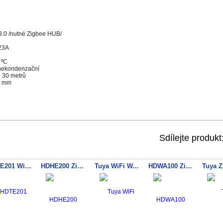
3.0 /nutné Zigbee HUB/
23A
 ºC
 nekondenzační
- 30 metrů
7 mm
Sdílejte produkt
HDTE201 WiFi TUYA LCD detektor teploty a vlhkosti
HDHE200 Zigbee TUYA detekce přítomnosti osob
Tuya WiFi WATER sensor
HDWA100 Zigbee TUYA záplavový detektor