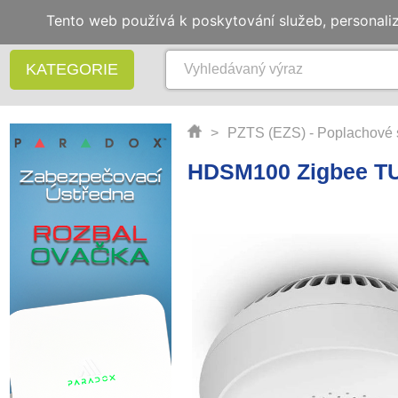
Tento web používá k poskytování služeb, personali
KATEGORIE
>
PZTS (EZS) - Poplachové 
HDSM100 Zigbee TU