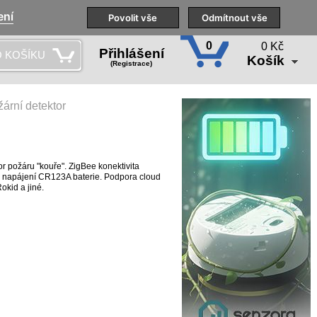
ení
Naše pobočky
Technická podpora
Povolit vše
Školení
Odmítnout vše
CS
0
0 Kč
Přihlášení
 KOŠÍKU
Košík
(Registrace)
rní detektor
 požáru "kouře". ZigBee konektivita
, napájení CR123A baterie. Podpora cloud
okid a jiné.