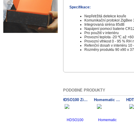
Specifikace:
Nepřetržitá detekce kouře
Komunikační protokol ZigBee 
Integrovaná siréna 85dB
Napájení pomocí baterie CR1
Pro použití v interiéru
Provozní teplota -20 ºC až +60
Provozní vlhkost 0 - 95 % RH
Refenční dosah v interiéru 10 
Rozměry produktu 90 x90 x 3
PODOBNÉ PRODUKTY
HDGA100 Zigbee TUYA detektor CH4 metanu
HDY154T ZigBee Sensor Teploty a Vlhkosti
HDSO100 Zigbee TUYA SMART tlačítko
Homematic IP Starter Set Smoke Detection