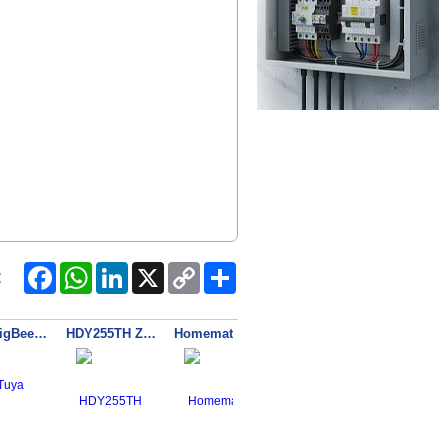
Facebook
WhatsApp
LinkedIn
X
Copy
Share
:
Link
Tuya ZigBee HUB WiFi
HDY255TH ZigBee Sensor Teploty a Vlhkosti, LCD
Homematic IP Smoke Detector - HmIP-SWSD-2
HDGA100 Zigbee TUYA detektor CH4 metanu