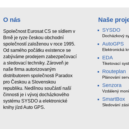
O nás
Naše proj
SYSDO
Společnost Eurosat CS se sídlem v
Docházkový sy
Brně je ryze českou obchodní
AutoGPS
společností založenou v roce 1995.
Elektronická kn
Od samého počátku existence se
zabýváme prodejem zabezpečovací
EDA
a sledovací techniky. Zároveň je
Tiketovací sys
naše firma autorizovaným
Routeplan
distributorem společnosti Paradox
Plánování serv
pro Českou a Slovenskou
Senzora
republiku. Nedílnou součástí naší
Vzdálený moni
činnosti je i vývoj docházkového
LoRaWAN
SmartBox
systému SYSDO a elektronické
Sledování zási
knihy jízd Auto GPS.
trasách