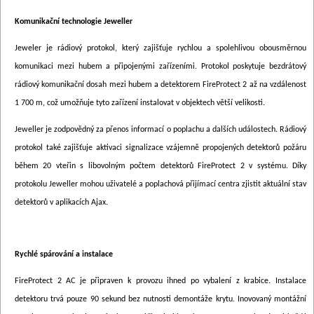
Komunikační technologie Jeweller
Jeweler je rádiový protokol, který zajišťuje rychlou a spolehlivou obousměrnou
komunikaci mezi hubem a připojenými zařízeními. Protokol poskytuje bezdrátový
rádiový komunikační dosah mezi hubem a detektorem FireProtect 2 až na vzdálenost
1 700 m, což umožňuje tyto zařízení instalovat v objektech větší velikosti.
Jeweller je zodpovědný za přenos informací o poplachu a dalších událostech. Rádiový
protokol také zajišťuje aktivaci signalizace vzájemně propojených detektorů požáru
během 20 vteřin s libovolným počtem detektorů FireProtect 2 v systému. Díky
protokolu Jeweller mohou uživatelé a poplachová přijímací centra zjistit aktuální stav
detektorů v aplikacích Ajax.
Rychlé spárování a instalace
FireProtect 2 AC je připraven k provozu ihned po vybalení z krabice. Instalace
detektoru trvá pouze 90 sekund bez nutnosti demontáže krytu. Inovovaný montážní