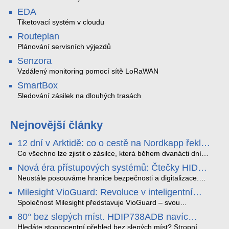
EDA
Tiketovací systém v cloudu
Routeplan
Plánování servisních výjezdů
Senzora
Vzdálený monitoring pomocí sítě LoRaWAN
SmartBox
Sledování zásilek na dlouhých trasách
Nejnovější články
12 dní v Arktidě: co o cestě na Nordkapp řekla
data ze SMARTBOX 2 MAX
Co všechno lze zjistit o zásilce, která během dvanácti dní
projede Arktidou? SMARTBOX 2 MAX jsme vzali na trasu z
Nová éra přístupových systémů: Čtečky HID
Tromsø přes Lofoty, Kirunu a finské Laponsko až na
Signo
Nordkapp. Bez jediného dobití, v mrazu až −13 °C a mimo
Neustále posouváme hranice bezpečnosti a digitalizace.
stabilní mobilní signál zaznamenával polohu, teplotu, světlo,
Rádi bychom Vám proto představili naši nejnovější nabídku
Milesight VioGuard: Revoluce v inteligentní
otřesy i náklon. Výsledkem není jen čára na mapě, ale
v oblasti kontroly přístupu – moderní a vysoce univerzální
detekci dopravních přestupků
podrobný datový příběh celé cesty.
čtečky HID Signo.
Společnost Milesight představuje VioGuard – svou
nejnovější proprietární technologii pro pokročilou detekci
80° bez slepých míst. HDIP738ADB navíc
dopravních přestupků. Tento systém, poháněný
streamuje na YouTube – bez PC.
sofistikovanými algoritmy umělé inteligence (AI), je navržen
Hledáte stoprocentní přehled bez slepých míst? Stropní