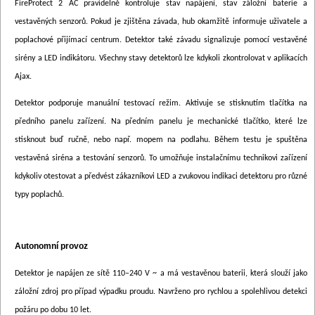
FireProtect 2 AC pravidelně kontroluje stav napájení, stav záložní baterie a
vestavěných senzorů. Pokud je zjištěna závada, hub okamžitě informuje uživatele a
poplachové přijímací centrum. Detektor také závadu signalizuje pomocí vestavěné
sirény a LED indikátoru. Všechny stavy detektorů lze kdykoli zkontrolovat v aplikacích
Ajax.
Detektor podporuje manuální testovací režim. Aktivuje se stisknutím tlačítka na
předního panelu zařízení. Na předním panelu je mechanické tlačítko, které lze
stisknout buď ručně, nebo např. mopem na podlahu. Během testu je spuštěna
vestavěná siréna a testování senzorů. To umožňuje instalačnímu technikovi zařízení
kdykoliv otestovat a předvést zákazníkovi LED a zvukovou indikaci detektoru pro různé
typy poplachů.
Autonomní provoz
Detektor je napájen ze sítě 110–240 V ~ a má vestavěnou baterii, která slouží jako
záložní zdroj pro případ výpadku proudu. Navrženo pro rychlou a spolehlivou detekci
požáru po dobu 10 let.