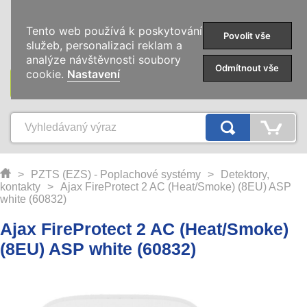
0
Tento web používá k poskytování
Povolit vše
služeb, personalizaci reklam a
analýze návštěvnosti soubory
Odmítnout vše
cookie.
Nastavení
KATEGORIE
>
PZTS (EZS) - Poplachové systémy
>
Detektory,
kontakty
>
Ajax FireProtect 2 AC (Heat/Smoke) (8EU) ASP
white (60832)
Ajax FireProtect 2 AC (Heat/Smoke)
(8EU) ASP white (60832)