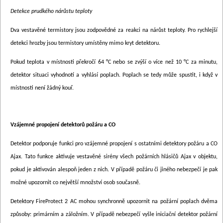
Detekce prudkého nárůstu teploty
Dva vestavěné termistory jsou zodpovědné za reakci na nárůst teploty. Pro rychlejší
detekci hrozby jsou termistory umístěny mimo kryt detektoru.
Pokud teplota v místnosti překročí 64 °C nebo se zvýší o více než 10 °C za minutu,
detektor situaci vyhodnotí a vyhlásí poplach. Poplach se tedy může spustit, i když v
místnosti není žádný kouř.
Vzájemné propojení detektorů požáru a CO
Detektor podporuje funkci pro vzájemné propojení s ostatními detektory požáru a CO
Ajax. Tato funkce aktivuje vestavěné sirény všech požárních hlásičů Ajax v objektu,
pokud je aktivován alespoň jeden z nich. V případě požáru či jiného nebezpečí je pak
možné upozornit co největší množství osob současně.
Detektory FireProtect 2 AC mohou synchronně upozornit na požární poplach dvěma
způsoby: primárním a záložním. V případě nebezpečí vyšle iniciační detektor požární