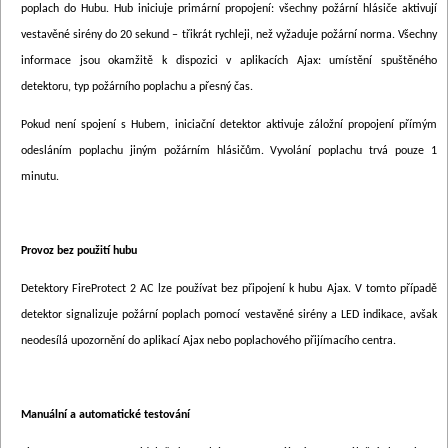
poplach do Hubu. Hub iniciuje primární propojení: všechny požární hlásiče aktivují
vestavěné sirény do 20 sekund – třikrát rychleji, než vyžaduje požární norma. Všechny
informace jsou okamžitě k dispozici v aplikacích Ajax: umístění spuštěného
detektoru, typ požárního poplachu a přesný čas.
Pokud není spojení s Hubem, iniciační detektor aktivuje záložní propojení přímým
odesláním poplachu jiným požárním hlásičům. Vyvolání poplachu trvá pouze 1
minutu.
Provoz bez použití hubu
Detektory FireProtect 2 AC lze používat bez připojení k hubu Ajax. V tomto případě
detektor signalizuje požární poplach pomocí vestavěné sirény a LED indikace, avšak
neodesílá upozornění do aplikací Ajax nebo poplachového přijímacího centra.
Manuální a automatické testování