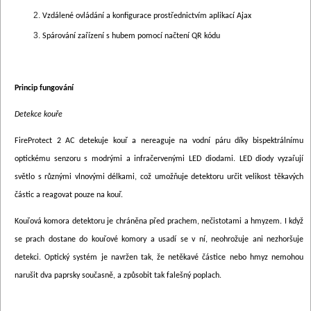
Vzdálené ovládání a konfigurace prostřednictvím aplikací Ajax
Spárování zařízení s hubem pomocí načtení QR kódu
Princip fungování
Detekce kouře
FireProtect 2 AC detekuje kouř a nereaguje na vodní páru díky bispektrálnímu
optickému senzoru s modrými a infračervenými LED diodami. LED diody vyzařují
světlo s různými vlnovými délkami, což umožňuje detektoru určit velikost těkavých
částic a reagovat pouze na kouř.
Kouřová komora detektoru je chráněna před prachem, nečistotami a hmyzem. I když
se prach dostane do kouřové komory a usadí se v ní, neohrožuje ani nezhoršuje
detekci. Optický systém je navržen tak, že netěkavé částice nebo hmyz nemohou
narušit dva paprsky současně, a způsobit tak falešný poplach.