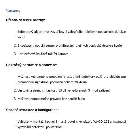
Vlastnosti
Přesná detekce hrozby:
Softwarový algoritmus HazeFlow 2 zabraňující falešným poplachům detekce
kouře
Bispektrální optický senzor pro filtrování falešných poplachů detekce kouře
Bezúdržbová kouřová měřící komora
Pokročilý hardware a software:
Možnost vzájemného propojení s ostatními detektory požáru v objektu pro
hromadnou signalizaci poplachu během 20 vteřin
Vestavěná siréna s hlasitostí 85 dB ve vzdálenosti 3 m od zařízení
Možnost autonomního provozu bez použití hubu
Snadná instalace a konfigurace:
Vylepšený montážní panel SmartBracket s konektory WAGO 221 a možností
vyrovnání detektoru po instalaci