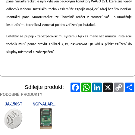
panel SmartBracket je nyní vybaven páčkovými konektory WAGO 221, které zná každý
odborník v oboru. Instalační technik tak může zapojit napájecí zdroj bez šroubováku.
Montážní panel SmartBracket lze libovolně otáčet v rozmezí 90°. To umožňuje
instalačnímu technikovi vyrovnat polohu zařízení po instalaci.
Detektor se připojí k zabezpečovacímu systému Ajax za méně než minutu. Instalační
technik musí pouze otevřít aplikaci Ajax, naskenovat QR kód a přidat zařízení do
skupiny místnosti a zabezpečení.
Facebook
WhatsApp
LinkedIn
X
Copy
Sdílejte produkt:
Link
PODOBNÉ PRODUKTY
JA-150ST
NGP-ALARMWIRE