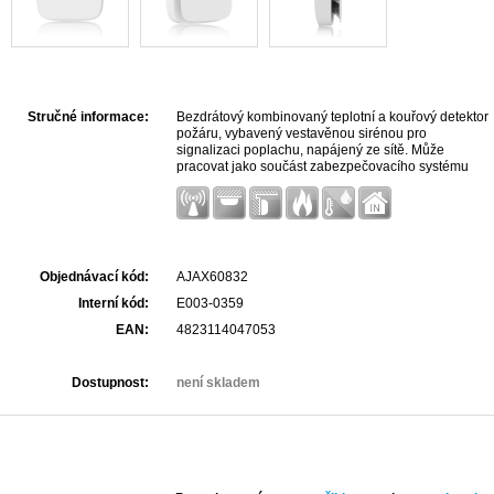
Stručné informace:
Bezdrátový kombinovaný teplotní a kouřový detektor
požáru, vybavený vestavěnou sirénou pro
signalizaci poplachu, napájený ze sítě. Může
pracovat jako součást zabezpečovacího systému
Ajax nebo zcela autonomně bez použití hubu.
Objednávací kód:
AJAX60832
Interní kód:
E003-0359
EAN:
4823114047053
Dostupnost:
není skladem