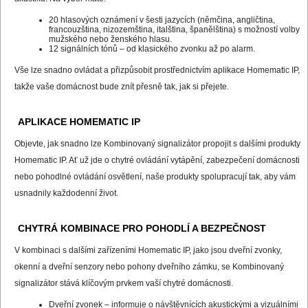
20 hlasových oznámení v šesti jazycích (němčina, angličtina,
francouzština, nizozemština, italština, španělština) s možností volby
mužského nebo ženského hlasu.
12 signálních tónů – od klasického zvonku až po alarm.
Vše lze snadno ovládat a přizpůsobit prostřednictvím aplikace Homematic IP,
takže vaše domácnost bude znít přesně tak, jak si přejete.
APLIKACE HOMEMATIC IP
Objevte, jak snadno lze Kombinovaný signalizátor propojit s dalšími produkty
Homematic IP. Ať už jde o chytré ovládání vytápění, zabezpečení domácnosti
nebo pohodlné ovládání osvětlení, naše produkty spolupracují tak, aby vám
usnadnily každodenní život.
CHYTRÁ KOMBINACE PRO POHODLÍ A BEZPEČNOST
V kombinaci s dalšími zařízeními Homematic IP, jako jsou dveřní zvonky,
okenní a dveřní senzory nebo pohony dveřního zámku, se Kombinovaný
signalizátor stává klíčovým prvkem vaší chytré domácnosti.
Dveřní zvonek – informuje o návštěvnících akustickými a vizuálními