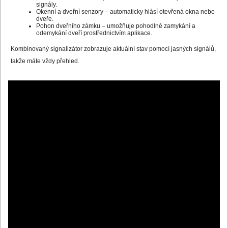
signály.
Okenní a dveřní senzory – automaticky hlásí otevřená okna nebo
dveře.
Pohon dveřního zámku – umožňuje pohodlné zamykání a
odemykání dveří prostřednictvím aplikace.
Kombinovaný signalizátor zobrazuje aktuální stav pomocí jasných signálů,
takže máte vždy přehled.