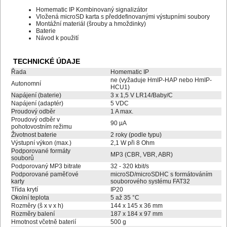
Homematic IP Kombinovaný signalizátor
Vložená microSD karta s předdefinovanými výstupními soubory
Montážní materiál (šrouby a hmoždinky)
Baterie
Návod k použití
TECHNICKÉ ÚDAJE
Řada
Homematic IP
ne (vyžaduje HmIP-HAP nebo HmIP-
Autonomní
HCU1)
Napájení (baterie)
3 x 1,5 V LR14/Baby/C
Napájení (adaptér)
5 VDC
Proudový odběr
1 A max.
Proudový odběr v
90 µA
pohotovostním režimu
Životnost baterie
2 roky (podle typu)
Výstupní výkon (max.)
2,1 W při 8 Ohm
Podporované formáty
MP3 (CBR, VBR, ABR)
souborů
Podporovaný MP3 bitrate
32 - 320 kbit/s
Podporované paměťové
microSD/microSDHC s formátováním
karty
souborového systému FAT32
Třída krytí
IP20
Okolní teplota
5 až 35 °C
Rozměry (š x v x h)
144 x 145 x 36 mm
Rozměry balení
187 x 184 x 97 mm
Hmotnost včetně baterií
500 g