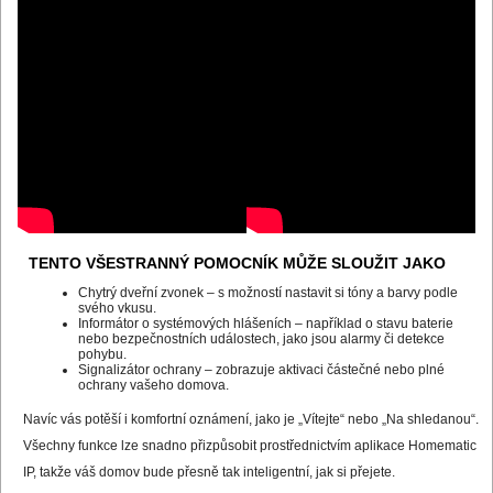
TENTO VŠESTRANNÝ POMOCNÍK MŮŽE SLOUŽIT JAKO
Chytrý dveřní zvonek – s možností nastavit si tóny a barvy podle
svého vkusu.
Informátor o systémových hlášeních – například o stavu baterie
nebo bezpečnostních událostech, jako jsou alarmy či detekce
pohybu.
Signalizátor ochrany – zobrazuje aktivaci částečné nebo plné
ochrany vašeho domova.
Navíc vás potěší i komfortní oznámení, jako je „Vítejte“ nebo „Na shledanou“.
Všechny funkce lze snadno přizpůsobit prostřednictvím aplikace Homematic
IP, takže váš domov bude přesně tak inteligentní, jak si přejete.