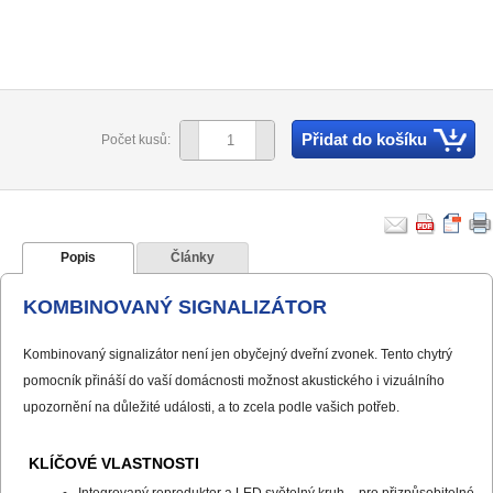
Přidat do košíku
Počet kusů:
Popis
Články
KOMBINOVANÝ SIGNALIZÁTOR
Kombinovaný signalizátor není jen obyčejný dveřní zvonek. Tento chytrý
pomocník přináší do vaší domácnosti možnost akustického i vizuálního
upozornění na důležité události, a to zcela podle vašich potřeb.
KLÍČOVÉ VLASTNOSTI
Integrovaný reproduktor a LED světelný kruh – pro přizpůsobitelné