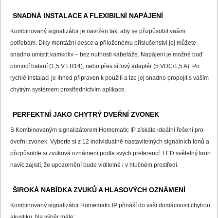
SNADNÁ INSTALACE A FLEXIBILNÍ NAPÁJENÍ
Kombinovaný signalizátor je navržen tak, aby se přizpůsobil vašim
potřebám. Díky montážní desce a přiloženému příslušenství jej můžete
snadno umístit kamkoliv – bez nutnosti kabeláže. Napájení je možné buď
pomocí baterií (1,5 V LR14), nebo přes síťový adaptér (5 VDC/1,5 A). Po
rychlé instalaci je ihned připraven k použití a lze jej snadno propojit s vaším
chytrým systémem prostřednictvím aplikace.
PERFEKTNÍ JAKO CHYTRÝ DVEŘNÍ ZVONEK
S Kombinovaným signalizátorem Homematic IP získáte ideální řešení pro
dveřní zvonek. Vyberte si z 12 individuálně nastavitelných signálních tónů a
přizpůsobte si zvuková oznámení podle svých preferencí. LED světelný kruh
navíc zajistí, že upozornění bude viditelné i v hlučném prostředí.
ŠIROKÁ NABÍDKA ZVUKŮ A HLASOVÝCH OZNÁMENÍ
Kombinovaný signalizátor Homematic IP přináší do vaší domácnosti chytrou
akustiku. Na výběr máte: