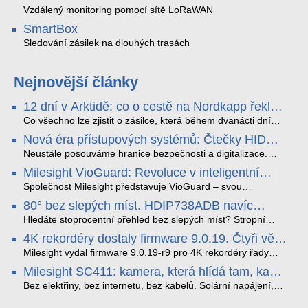
Vzdálený monitoring pomocí sítě LoRaWAN
SmartBox
Sledování zásilek na dlouhých trasách
Nejnovější články
12 dní v Arktidě: co o cestě na Nordkapp řekla
data ze SMARTBOX 2 MAX
Co všechno lze zjistit o zásilce, která během dvanácti dní
projede Arktidou? SMARTBOX 2 MAX jsme vzali na trasu z
Nová éra přístupových systémů: Čtečky HID
Tromsø přes Lofoty, Kirunu a finské Laponsko až na
Signo
Nordkapp. Bez jediného dobití, v mrazu až −13 °C a mimo
Neustále posouváme hranice bezpečnosti a digitalizace.
stabilní mobilní signál zaznamenával polohu, teplotu, světlo,
Rádi bychom Vám proto představili naši nejnovější nabídku
Milesight VioGuard: Revoluce v inteligentní
otřesy i náklon. Výsledkem není jen čára na mapě, ale
v oblasti kontroly přístupu – moderní a vysoce univerzální
detekci dopravních přestupků
podrobný datový příběh celé cesty.
čtečky HID Signo.
Společnost Milesight představuje VioGuard – svou
nejnovější proprietární technologii pro pokročilou detekci
80° bez slepých míst. HDIP738ADB navíc
dopravních přestupků. Tento systém, poháněný
streamuje na YouTube – bez PC.
sofistikovanými algoritmy umělé inteligence (AI), je navržen
Hledáte stoprocentní přehled bez slepých míst? Stropní
tak, aby poskytoval komplexní nástroje pro vymáhání
panoramatická kamera HDIP738ADB skládá obraz ze dvou
4K rekordéry dostaly firmware 9.0.19. Čtyři věci,
dopravních předpisů, zvyšoval bezpečnost na silnicích a
4MP senzorů SONY do jednoho čistého 180° záběru bez
které musíte vědět.
optimalizoval plynulost dopravy v moderních městech.
zkreslení. K tomu přidává AI detekci osob a vozidel,
Milesight vydal firmware 9.0.19-r9 pro 4K rekordéry řady
obousměrný zvuk a unikátní možnost přímého vysílání na
H.265. Pokud tyhle systémy instalujete, jsou tu čtyři věci,
Milesight SC411: kamera, která hlídá tam, kam
YouTube – bez běžícího počítače.
které vám zjednoduší práci – a jedna z nich vám ušetří
kabel nedosáhne
spoustu zbytečných výjezdů k zákazníkům.
Bez elektřiny, bez internetu, bez kabelů. Solární napájení,
4G LTE a trojitá detekce PIR × AOV × AI hlídají staveniště,
pole i odlehlé objekty – a alarm s důkazem pošlou rovnou na