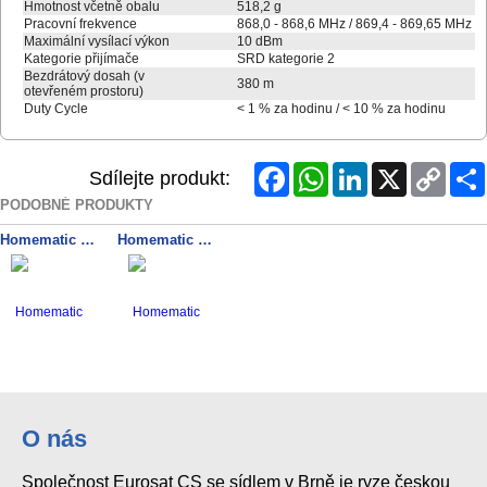
Hmotnost včetně obalu
518,2 g
Pracovní frekvence
868,0 - 868,6 MHz / 869,4 - 869,65 MHz
Maximální vysílací výkon
10 dBm
Kategorie přijímače
SRD kategorie 2
Bezdrátový dosah (v
380 m
otevřeném prostoru)
Duty Cycle
< 1 % za hodinu / < 10 % za hodinu
Facebook
WhatsApp
LinkedIn
X
Copy
Sdílejte produkt:
Link
PODOBNÉ PRODUKTY
Homematic IP Smoke Detector - HmIP-SWSD-2
Homematic IP Starter Set Smoke Detection
O nás
Společnost Eurosat CS se sídlem v Brně je ryze českou