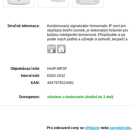
Stručné informace:
Kombinovaný signalizátor Homematic IP není jen
obyčejný dveřní zvonek, je dokonalým řešením pro
každou inteligentní domácnost. Přizpůsobte si jej
podle svých potřeb a užívejte si pohodlí, bezpečí a
kontrolu, kterou vám přináší.
Objednávací kód:
HmIP-MP3P
Interní kód:
E003-1632
EAN:
4047976523481
Dostupnost:
skladem u dodavatele (dodání do 3 dnů)
Pro zobrazení ceny se
přihlaste
nebo
zaregistrujte
.