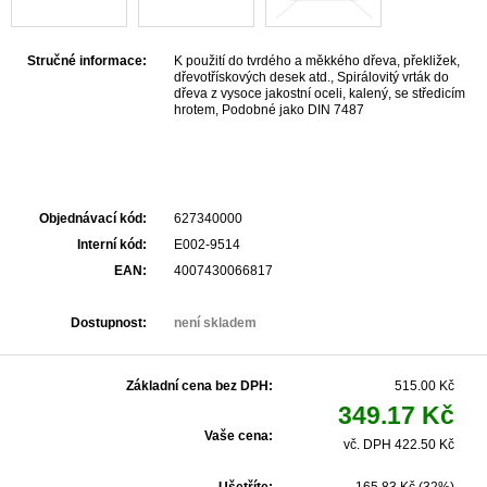
Stručné informace:
K použití do tvrdého a měkkého dřeva, překližek,
dřevotřískových desek atd., Spirálovitý vrták do
dřeva z vysoce jakostní oceli, kalený, se středicím
hrotem, Podobné jako DIN 7487
Objednávací kód:
627340000
Interní kód:
E002-9514
EAN:
4007430066817
Dostupnost:
není skladem
Základní cena bez DPH:
515.00 Kč
349.17 Kč
Vaše cena:
vč. DPH 422.50 Kč