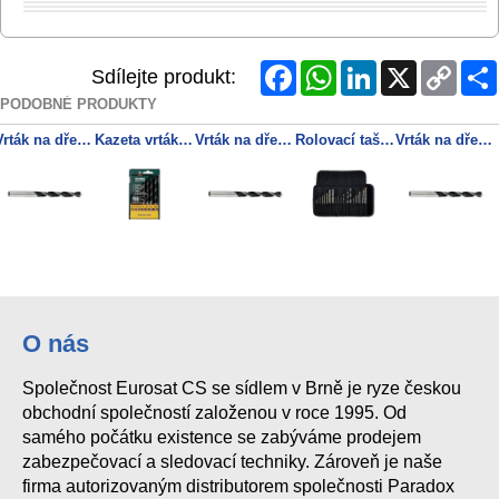
Facebook
WhatsApp
LinkedIn
X
Copy
Sdílejte produkt:
Link
PODOBNÉ PRODUKTY
Vrták na dřevo (chromvanadová ocel), 9,0 x 125 mm
Kazeta vrtáků na dřevo, 8dílná
Vrták na dřevo (chromvanadová ocel), 13,0 x 151 mm
Rolovací taška na nářadí se sadou vrtáků SP, 20dílná
Vrták na dřevo (chromvanadová ocel), 11,0 x 142 mm
O nás
Společnost Eurosat CS se sídlem v Brně je ryze českou
obchodní společností založenou v roce 1995. Od
samého počátku existence se zabýváme prodejem
zabezpečovací a sledovací techniky. Zároveň je naše
firma autorizovaným distributorem společnosti Paradox