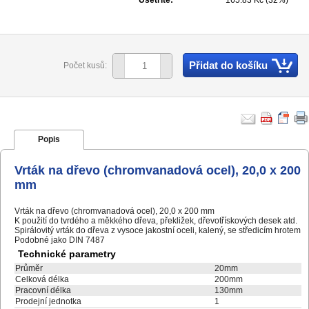
Ušetříte:
165.83 Kč (32%)
Přidat do košíku
Počet kusů:
Popis
Vrták na dřevo (chromvanadová ocel), 20,0 x 200
mm
Vrták na dřevo (chromvanadová ocel), 20,0 x 200 mm
K použití do tvrdého a měkkého dřeva, překližek, dřevotřískových desek atd.
Spirálovitý vrták do dřeva z vysoce jakostní oceli, kalený, se středicím hrotem
Podobné jako DIN 7487
Technické parametry
Průměr
20mm
Celková délka
200mm
Pracovní délka
130mm
Prodejní jednotka
1