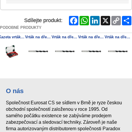
Facebook
WhatsApp
LinkedIn
X
Copy
Sdílejte produkt:
Link
PODOBNÉ PRODUKTY
Kazeta vrtáků na dřevo SP, 8dílná
Vrták na dřevo (chromvanadová ocel), 11,0 x 142 mm
Vrták na dřevo (chromvanadová ocel), 5,0 x 86 mm
Vrták na dřevo (chromvanadová ocel), 16,0 x 151
Vrták na dřevo (chromvanadová ocel), 15,0 x 160 mm
O nás
Společnost Eurosat CS se sídlem v Brně je ryze českou
obchodní společností založenou v roce 1995. Od
samého počátku existence se zabýváme prodejem
zabezpečovací a sledovací techniky. Zároveň je naše
firma autorizovaným distributorem společnosti Paradox