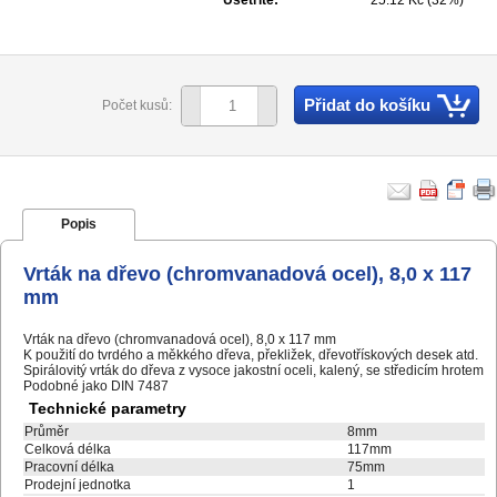
Ušetříte:
25.12 Kč (32%)
Přidat do košíku
Počet kusů:
Popis
Vrták na dřevo (chromvanadová ocel), 8,0 x 117
mm
Vrták na dřevo (chromvanadová ocel), 8,0 x 117 mm
K použití do tvrdého a měkkého dřeva, překližek, dřevotřískových desek atd.
Spirálovitý vrták do dřeva z vysoce jakostní oceli, kalený, se středicím hrotem
Podobné jako DIN 7487
Technické parametry
Průměr
8mm
Celková délka
117mm
Pracovní délka
75mm
Prodejní jednotka
1