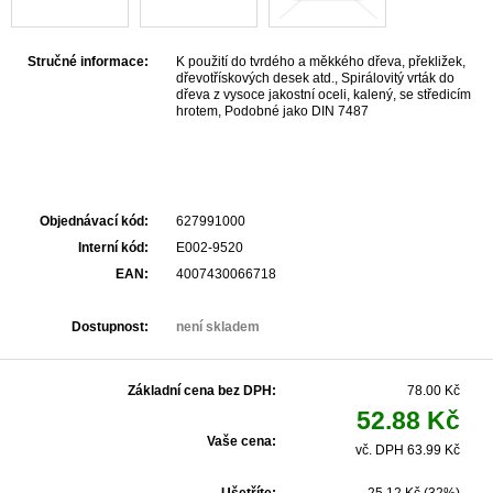
Stručné informace:
K použití do tvrdého a měkkého dřeva, překližek,
dřevotřískových desek atd., Spirálovitý vrták do
dřeva z vysoce jakostní oceli, kalený, se středicím
hrotem, Podobné jako DIN 7487
Objednávací kód:
627991000
Interní kód:
E002-9520
EAN:
4007430066718
Dostupnost:
není skladem
Základní cena bez DPH:
78.00 Kč
52.88 Kč
Vaše cena:
vč. DPH 63.99 Kč