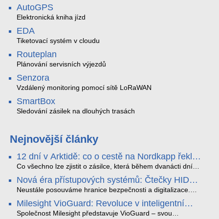
AutoGPS
Elektronická kniha jízd
EDA
Tiketovací systém v cloudu
Routeplan
Plánování servisních výjezdů
Senzora
Vzdálený monitoring pomocí sítě LoRaWAN
SmartBox
Sledování zásilek na dlouhých trasách
Nejnovější články
12 dní v Arktidě: co o cestě na Nordkapp řekla
data ze SMARTBOX 2 MAX
Co všechno lze zjistit o zásilce, která během dvanácti dní
projede Arktidou? SMARTBOX 2 MAX jsme vzali na trasu z
Nová éra přístupových systémů: Čtečky HID
Tromsø přes Lofoty, Kirunu a finské Laponsko až na
Signo
Nordkapp. Bez jediného dobití, v mrazu až −13 °C a mimo
Neustále posouváme hranice bezpečnosti a digitalizace.
stabilní mobilní signál zaznamenával polohu, teplotu, světlo,
Rádi bychom Vám proto představili naši nejnovější nabídku
Milesight VioGuard: Revoluce v inteligentní
otřesy i náklon. Výsledkem není jen čára na mapě, ale
v oblasti kontroly přístupu – moderní a vysoce univerzální
detekci dopravních přestupků
podrobný datový příběh celé cesty.
čtečky HID Signo.
Společnost Milesight představuje VioGuard – svou