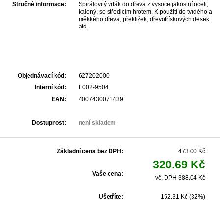
Stručné informace:
Spirálovitý vrták do dřeva z vysoce jakostní oceli,
kalený, se středicím hrotem, K použití do tvrdého a
měkkého dřeva, překližek, dřevotřískových desek
atd.
Objednávací kód:
627202000
Interní kód:
E002-9504
EAN:
4007430071439
Dostupnost:
není skladem
Základní cena bez DPH:
473.00 Kč
320.69 Kč
Vaše cena:
vč. DPH 388.04 Kč
Ušetříte:
152.31 Kč (32%)