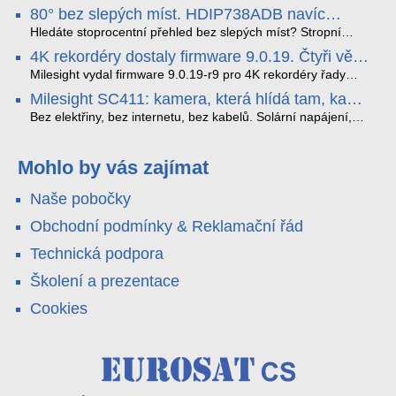
nejnovější proprietární technologii pro pokročilou detekci
80° bez slepých míst. HDIP738ADB navíc
dopravních přestupků. Tento systém, poháněný
streamuje na YouTube – bez PC.
sofistikovanými algoritmy umělé inteligence (AI), je navržen
Hledáte stoprocentní přehled bez slepých míst? Stropní
tak, aby poskytoval komplexní nástroje pro vymáhání
panoramatická kamera HDIP738ADB skládá obraz ze dvou
4K rekordéry dostaly firmware 9.0.19. Čtyři věci,
dopravních předpisů, zvyšoval bezpečnost na silnicích a
4MP senzorů SONY do jednoho čistého 180° záběru bez
které musíte vědět.
optimalizoval plynulost dopravy v moderních městech.
zkreslení. K tomu přidává AI detekci osob a vozidel,
Milesight vydal firmware 9.0.19-r9 pro 4K rekordéry řady
obousměrný zvuk a unikátní možnost přímého vysílání na
H.265. Pokud tyhle systémy instalujete, jsou tu čtyři věci,
Milesight SC411: kamera, která hlídá tam, kam
YouTube – bez běžícího počítače.
které vám zjednoduší práci – a jedna z nich vám ušetří
kabel nedosáhne
spoustu zbytečných výjezdů k zákazníkům.
Bez elektřiny, bez internetu, bez kabelů. Solární napájení,
4G LTE a trojitá detekce PIR × AOV × AI hlídají staveniště,
pole i odlehlé objekty – a alarm s důkazem pošlou rovnou na
váš telefon. Podívejte se na video.
Mohlo by vás zajímat
Naše pobočky
Obchodní podmínky & Reklamační řád
Technická podpora
Školení a prezentace
Cookies