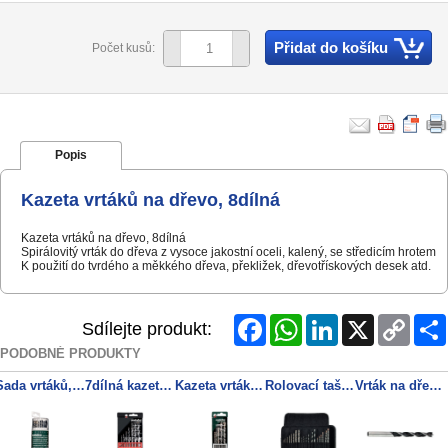
Přidat do košíku
Počet kusů:
Popis
Kazeta vrtáků na dřevo, 8dílná
Kazeta vrtáků na dřevo, 8dílná
Spirálovitý vrták do dřeva z vysoce jakostní oceli, kalený, se středicím hrotem
K použití do tvrdého a měkkého dřeva, překližek, dřevotřískových desek atd.
Facebook
WhatsApp
LinkedIn
X
Copy
Sdílejte produkt:
Link
PODOBNÉ PRODUKTY
Sada vrtáků, 18dílný
7dílná kazeta univerzálních vrtáků, Ø 3-10 mm
Kazeta vrtáků do betonu pro, 5dílná
Rolovací taška na nářadí se sadou vrtáků SP, 20dílná
Vrták na dřevo (chromvanadová ocel), 12,0 x 151 mm