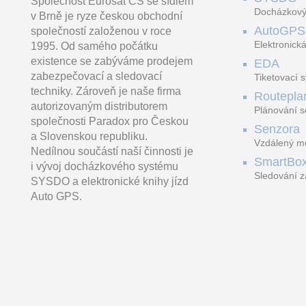
Společnost Eurosat CS se sídlem
Docházkový
v Brně je ryze českou obchodní
AutoGPS
společností založenou v roce
Elektronická
1995. Od samého počátku
existence se zabýváme prodejem
EDA
zabezpečovací a sledovací
Tiketovací 
techniky. Zároveň je naše firma
Routepla
autorizovaným distributorem
Plánování s
společnosti Paradox pro Českou
Senzora
a Slovenskou republiku.
Vzdálený mo
Nedílnou součástí naší činnosti je
LoRaWAN
SmartBo
i vývoj docházkového systému
Sledování z
SYSDO a elektronické knihy jízd
trasách
Auto GPS.