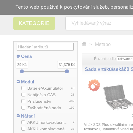
Tento web používá k poskytování služeb, personali
KATEGORIE
>
Metabo
Cena
Řazení podle
29 Kč
31,379 Kč
Modul
Baterie/Akumulátor
40
Nabíječka CAS
28
Příslušenství
489
Zvýhodněná sada
192
Nářadí
AKKU horkovzdušná pistole
2
Vrták SDS-Plus s kvalitním hro
AKKU kombinované kladivo
33
tvrdokovu, Dynamická vrtací hl