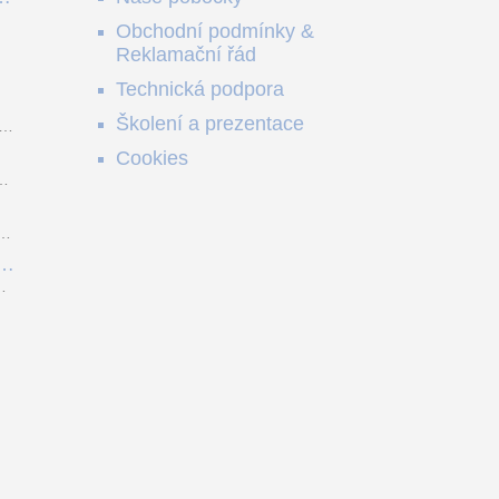
e
Obchodní podmínky &
e
Reklamační řád
me
no
Technická podpora
ši
Školení a prezentace
o
Cookies
m
z
y.
,
je
ou
9
í
í.
l
 a
ní