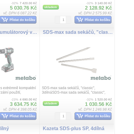
votnost: Krátká hlava
tvrzené pro dlouhou životnost, Dobrý vrtací
-32%
7 420.00 Kč
-32%
3 140.00 Kč
rachovými kan...
výkon při dobré životnosti, ...
5 030.76 Kč
2 128.92 Kč
skladem
vč. DPH 6 087.22 Kč
vč. DPH 2 575.99 Kč
Přidat do košíku
Přidat do košíku
BS 18 L BL akumulátorový vrtací šroubovák, 2 AKU Li-Power (18 V/2,0 Ah), Nabíječka SC 30, metaBOX 145
SDS-max sada sekáčů, "classic", 3dílná
 s extrémně kompaktní
SDS-max sada sekáčů, "classic",
zální použití,
3dílnáSDS-max sada sekáčů, "classic",
í LED lampa s funkcí
3dílná
-23%
4 690.00 Kč
-32%
1 520.00 Kč
ní světlost v pracov...
3 634.75 Kč
1 030.56 Kč
skladem
vč. DPH 4 398.05 Kč
vč. DPH 1 246.98 Kč
Přidat do košíku
Přidat do košíku
dílný
Kazeta SDS-plus SP, 4dílná