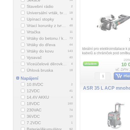
Sekáče
Stavební rádio
2
Universální vrták, tvrdokov
18
Upínací stopky
8
Vrtací korunky z tvrdokovu
48
Vrtačka
11
Vrtáky do betonu / kamene
73
Vrtáky do dřeva
44
Ideální pro elektroinstalace k 
Vrtáky do kovu
143
kabelů a chrániček pod omítk
Vysavač
frézování do 40 mm, Maximáln
40
-23
práce díky silnému motoru, kon
Víceúčelové děrovky „Pionier“ s tvrdokovem
10 
4
skladem
vč. DPH 
Úhlová bruska
18
Přid
Napájení
10.8VDC
2
12VDC
41
14,4V AKKU
4
18VDC
160
230VAC
74
36VDC
10
7.2VDC
1
Baterie/Akumulátor
92