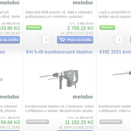
dí při
Odpovídá třídě prachu: M, Také k odsávání
Lepší a snadnější ro
 dílně, Velmi
grafitu/toneru a k mokrému vysávání
textilie oproti papír
o a
Velmi vhodné pro apl
%
16 990.00 Kč
-32%
3 990.00 Kč
ro suché a
vznikají malá množst
533.80 Kč
2 705.22 Kč
skladem
skladem
12 745.90 Kč
vč. DPH 3 273.32 Kč
at do košíku
Přidat do košíku
mm
KH 5-40 kombinované kladivo
oce výkonné
Kombinované kladivo se 2 funkcemi: Vrtání
Kombinované kladivo
38, přesné
s příklepem a sekání, Bezpečnostní spojka
s příklepem, vrtání 
 typ N,
Metabo S-automatic: Mechanické odpojení
rychlá výměna příkl
-32%
88.00 Kč
-23%
14 390.00 Kč
m) podle D...
pohonu při zablokování vrtáku pro be...
Plus a rychloupínacíh
59.66 Kč
11 152.25 Kč
není skladem
není skladem
DPH 72.19 Kč
vč. DPH 13 494.22 Kč