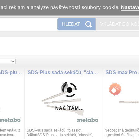
zaci reklam a analýze návštěvnosti soubory cookie.
Nastav
Naše 
HLEDAT
VKLÁDAT DO KO
Sada vrtáků/sekáčů SDS-plus SP, 17dílná, v hliníkovém kufru
SDS-Plus sada sekáčů, "classic", 3dílná
SDS-max Pro 4
NAČÍTÁM...
tem vrtáku z
SDS-Plus sada sekáčů, "classic",
Nedostižná destrukčn
ava tvaru
3dílnáSDS-Plus sada sekáčů, "classic",
agresivní S břit z pl