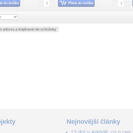
at do košíku
Přidat do košíku
jekty
Nejnovější články
12 dní v Arktidě: co o cest