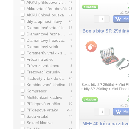
sekáče, Velkoobjemová spirál
AKKU příklepová vrtačka
39
-
geometrie S pro rychlý odvod dr
skladem
Akku vrtací šroubovák
52
vč. D
AKKU úhlová bruska
31
Přid
Bity a upínací hlavy
28
Diamantové vrtací korunky
14
Diamantové řezné kotouče
38
Diamantový frézovací kotouč
2
Diamantový vrták
7
Forstnerův vrták - sukovník
8
Fréza na zdivo
7
Fréza z tvrdokovu
2
Frézovací korunky
4
Hadovitý vrták do dřeva
28
Kombinované kladiva
Box s bity SP, 29dílný + Mini F
14
s bity SP, 29dílný + Mini Flash 
Kompresor
1
-
Multifunkční kladivo
5
skladem
Příklepová vrtačka
10
vč. D
Příklepové vrtáky
233
Přid
Sada vrtáků
43
Sekací kladiva
4
MFE 40 fréza na zdiv
56