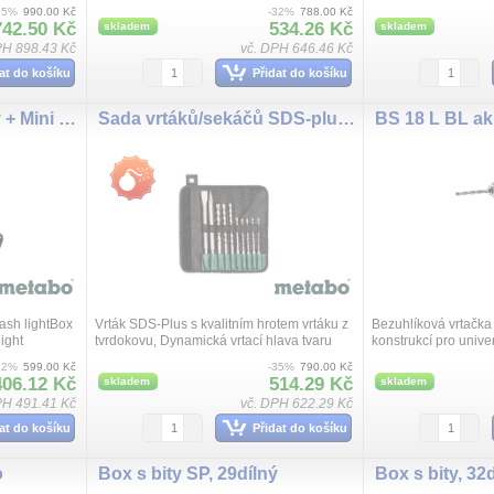
ová
3dílná
Konstantně dlouhá ži
25%
990.00 Kč
-32%
788.00 Kč
tě, Dobr...
s velkoobjemovými p
742.50 Kč
534.26 Kč
skladem
skladem
PH 898.43 Kč
vč. DPH 646.46 Kč
at do košíku
Přidat do košíku
Box s bity SP, 29dílný + Mini Flash light
Sada vrtáků/sekáčů SDS-plus SP, 10dílná
lash lightBox
Vrták SDS-Plus s kvalitním hrotem vrtáku z
Bezuhlíková vrtačka
light
tvrdokovu, Dynamická vrtací hlava tvaru
konstrukcí pro univer
sekáče, Velkoobjemová spirálová
Integrovaná pracovn
32%
599.00 Kč
-35%
790.00 Kč
geometrie S pro rychlý odvod drtě, Dobr...
dosvícení pro optimál
406.12 Kč
514.29 Kč
skladem
skladem
PH 491.41 Kč
vč. DPH 622.29 Kč
at do košíku
Přidat do košíku
o
Box s bity SP, 29dílný
Box s bity, 32