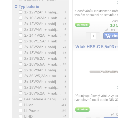
Typ baterie
K odsávání u elektrického nářa
1x 12V/2Ah + nabíječka
1
trvalém nasazení na stavbě a v
2x 10.8V/2Ah + nabíječka
2
vhodný k odsávání betonovéh
-38
kamenného prachu, Vysavač p
2x 12V/2Ah + nabíječka
18
10 
skladem
mokré v...
2x 12V/4Ah + nabíječka
4
vč. DPH 
2x 14.4V/2Ah + nabíječka
3
Přid
2x 18V/1.5Ah + nabíječka
2
Vrták HSS-G 5,5x93 
2x 18V/2Ah + nabíječka
22
2x 18V/4Ah + nabíječka
18
2x 18V/5,2Ah + nabíječka
7
2x 18V/5,5Ah + nabíječka
13
2x 18V/8Ah + nabíječka
1
2x 36 V/5,2Ah + nabíječka
1
3x 18V/2Ah + nabíječka
2
3x 18V/4Ah + nabíječka
2
3x 18V/5,2Ah + nabíječka
1
Přesný spirálovitý vrták z vys
Bez baterie a nabíječky
21
rychlořezné oceli podle DIN 3
broušení, válcový, pravořezný,
Li-ion
163
křížové broušení 135° (od 3 m
skladem
Li-Power
130
vč. 
LIHD
46