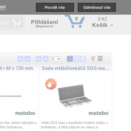
ení
pobočky
Technická podpora
Povolit vše
Školení
Odmítnout vše
CS
0
0 Kč
Přihlášení
ŠÍKU
Košík
(Registrace)
 / 40 x 720 mm
Sada vrtáků/sekáčů SDS-max SP, 7dílná
í síla: Velmi robustní a
Vrták SDS-max s kvalitním hrotem vrtáku z
ného tvrdokovu,
tvrdokovu, 4 břity pájené ve vakuu a