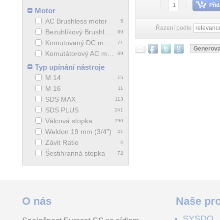
Přid
Motor
AC Brushless motor
5
Řazení podle
Bezuhlíkový Brushless motor
89
Komutovaný DC motor
71
Komutátorový AC motor
69
Typ upínání nástroje
M 14
15
M 16
11
SDS MAX
113
SDS PLUS
241
Válcová stopka
290
Weldon 19 mm (3/4")
41
Závit Ratio
4
Šestihranná stopka
72
O nás
Naše pro
SYSDO