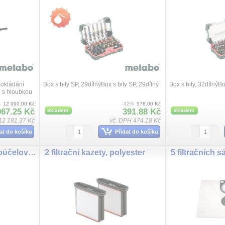
pokládání
Box s bity SP, 29dílnýBox s bity SP, 29dílný
Box s bity, 32dílnýBo
u s hloubkou
í postup
%
12 990.00 Kč
-32%
578.00 Kč
stant...
067.25 Kč
391.88 Kč
skladem
skladem
12 181.37 Kč
vč. DPH 474.18 Kč
at do košíku
Přidat do košíku
ASR 35 L ACP mnohoúčelový vysavač
2 filtrační kazety, polyester