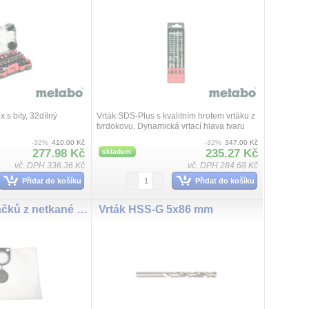
x s bity, 32dílný
Vrták SDS-Plus s kvalitním hrotem vrtáku z
tvrdokovu, Dynamická vrtací hlava tvaru
sekáče, Velkoobjemová spirálová
-32%
410.00 Kč
-32%
347.00 Kč
geometrie S pro rychlý odvod drtě, Dobr...
277.98 Kč
235.27 Kč
skladem
vč. DPH 336.36 Kč
vč. DPH 284.68 Kč
Přidat do košíku
Přidat do košíku
5 filtračních sáčků z netkané textilie - 45-50 l, ASR 50 L/M SC
Vrták HSS-G 5x86 mm