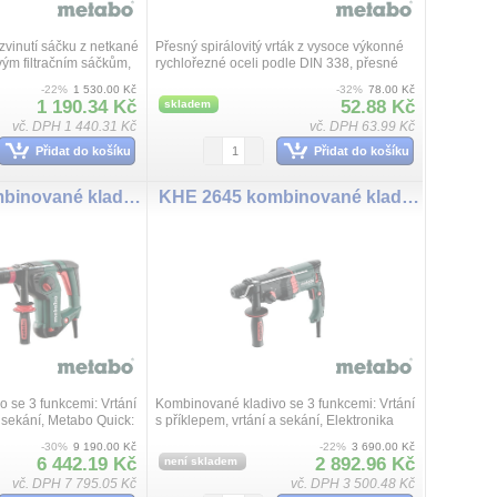
zvinutí sáčku z netkané
Přesný spirálovitý vrták z vysoce výkonné
ovým filtračním sáčkům,
rychlořezné oceli podle DIN 338, přesné
ikace, u kterých
broušení, válcový, pravořezný, typ N,
-22%
1 530.00 Kč
-32%
78.00 Kč
ví jemn...
křížové broušení 135° (od 3 mm) podle D...
1 190.34 Kč
52.88 Kč
skladem
vč. DPH 1 440.31 Kč
vč. DPH 63.99 Kč
Přidat do košíku
Přidat do košíku
KHE 3251 kombinované kladivo
KHE 2645 kombinované kladivo
 se 3 funkcemi: Vrtání
Kombinované kladivo se 3 funkcemi: Vrtání
a sekání, Metabo Quick:
s příklepem, vrtání a sekání, Elektronika
epového sklíčidla SDS-
Vario (V) k práci s odpovídajícími otáčkami,
-30%
9 190.00 Kč
-22%
3 690.00 Kč
o ...
Bezpečnostní spojka Metabo S-...
6 442.19 Kč
2 892.96 Kč
není skladem
vč. DPH 7 795.05 Kč
vč. DPH 3 500.48 Kč