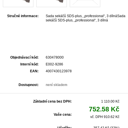
Stručné informace:
Sada sekáčů SDS-plus, „professional“, 3 dílnáSada
sekáčů SDS-plus, „professional“, 3 dílná
Objednávací kód:
630478000
Interní kód:
E002-9286
EAN:
4007430123978
Dostupnost:
není skladem
Základní cena bez DPH:
1 110.00 Kč
752.58 Kč
Vaše cena:
vč. DPH 910.62 Kč