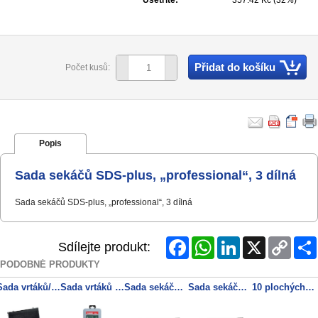
Ušetříte:
357.42 Kč (32%)
Přidat do košíku
Počet kusů:
Popis
Sada sekáčů SDS-plus, „professional“, 3 dílná
Sada sekáčů SDS-plus, „professional“, 3 dílná
Facebook
WhatsApp
LinkedIn
X
Copy
Sdílejte produkt:
Link
PODOBNÉ PRODUKTY
Sada vrtáků/sekáčů SDS-max SP, 7dílná
Sada vrtáků SDS-plus Classic, 7dílná Ø 5, 6, 8 mm, d = 110 mm / Ø 6, 8, 10, 12 mm d = 160
Sada sekáčů SDS-max, SP, 2dílná
Sada sekáčů SDS-plus, SP, 2dílná
10 plochých sekáčů SDS-plus „professional“ 250 x 20 mm