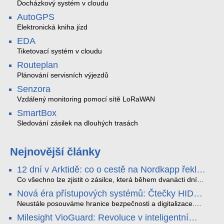
Docházkový systém v cloudu
AutoGPS
Elektronická kniha jízd
EDA
Tiketovací systém v cloudu
Routeplan
Plánování servisních výjezdů
Senzora
Vzdálený monitoring pomocí sítě LoRaWAN
SmartBox
Sledování zásilek na dlouhých trasách
Nejnovější články
12 dní v Arktidě: co o cestě na Nordkapp řekla
data ze SMARTBOX 2 MAX
Co všechno lze zjistit o zásilce, která během dvanácti dní
projede Arktidou? SMARTBOX 2 MAX jsme vzali na trasu z
Nová éra přístupových systémů: Čtečky HID
Tromsø přes Lofoty, Kirunu a finské Laponsko až na
Signo
Nordkapp. Bez jediného dobití, v mrazu až −13 °C a mimo
Neustále posouváme hranice bezpečnosti a digitalizace.
stabilní mobilní signál zaznamenával polohu, teplotu, světlo,
Rádi bychom Vám proto představili naši nejnovější nabídku
Milesight VioGuard: Revoluce v inteligentní
otřesy i náklon. Výsledkem není jen čára na mapě, ale
v oblasti kontroly přístupu – moderní a vysoce univerzální