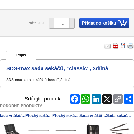
Přidat do košíku
Počet kusů:
Popis
SDS-max sada sekáčů, "classic", 3dílná
SDS-max sada sekáčů, "classic", 3dílná
Facebook
WhatsApp
LinkedIn
X
Copy
Sdílejte produkt:
Link
PODOBNÉ PRODUKTY
Sada vrtáků/sekáčů SDS-plus SP, 17dílná, v hliníkovém kufru
Plochý sekáč SDS-max „professional“ 600 mm
Plochý sekáč SDS-max „professional“ 400 x 25 mm
Sada vrtáků/sekáčů SDS-plus SP, 10dílná
Sada sekáčů SDS-plus, „professional“, 3 dílná