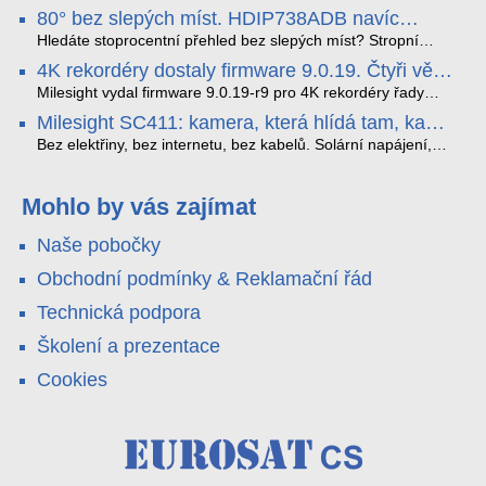
nejnovější proprietární technologii pro pokročilou detekci
80° bez slepých míst. HDIP738ADB navíc
dopravních přestupků. Tento systém, poháněný
streamuje na YouTube – bez PC.
sofistikovanými algoritmy umělé inteligence (AI), je navržen
Hledáte stoprocentní přehled bez slepých míst? Stropní
tak, aby poskytoval komplexní nástroje pro vymáhání
panoramatická kamera HDIP738ADB skládá obraz ze dvou
4K rekordéry dostaly firmware 9.0.19. Čtyři věci,
dopravních předpisů, zvyšoval bezpečnost na silnicích a
4MP senzorů SONY do jednoho čistého 180° záběru bez
které musíte vědět.
optimalizoval plynulost dopravy v moderních městech.
zkreslení. K tomu přidává AI detekci osob a vozidel,
Milesight vydal firmware 9.0.19-r9 pro 4K rekordéry řady
obousměrný zvuk a unikátní možnost přímého vysílání na
H.265. Pokud tyhle systémy instalujete, jsou tu čtyři věci,
Milesight SC411: kamera, která hlídá tam, kam
YouTube – bez běžícího počítače.
které vám zjednoduší práci – a jedna z nich vám ušetří
kabel nedosáhne
spoustu zbytečných výjezdů k zákazníkům.
Bez elektřiny, bez internetu, bez kabelů. Solární napájení,
4G LTE a trojitá detekce PIR × AOV × AI hlídají staveniště,
pole i odlehlé objekty – a alarm s důkazem pošlou rovnou na
váš telefon. Podívejte se na video.
Mohlo by vás zajímat
Naše pobočky
Obchodní podmínky & Reklamační řád
Technická podpora
Školení a prezentace
Cookies