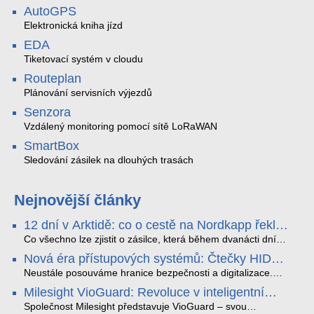
AutoGPS
Elektronická kniha jízd
EDA
Tiketovací systém v cloudu
Routeplan
Plánování servisních výjezdů
Senzora
Vzdálený monitoring pomocí sítě LoRaWAN
SmartBox
Sledování zásilek na dlouhých trasách
Nejnovější články
12 dní v Arktidě: co o cestě na Nordkapp řekla
data ze SMARTBOX 2 MAX
Co všechno lze zjistit o zásilce, která během dvanácti dní
projede Arktidou? SMARTBOX 2 MAX jsme vzali na trasu z
Nová éra přístupových systémů: Čtečky HID
Tromsø přes Lofoty, Kirunu a finské Laponsko až na
Signo
Nordkapp. Bez jediného dobití, v mrazu až −13 °C a mimo
Neustále posouváme hranice bezpečnosti a digitalizace.
stabilní mobilní signál zaznamenával polohu, teplotu, světlo,
Rádi bychom Vám proto představili naši nejnovější nabídku
Milesight VioGuard: Revoluce v inteligentní
otřesy i náklon. Výsledkem není jen čára na mapě, ale
v oblasti kontroly přístupu – moderní a vysoce univerzální
detekci dopravních přestupků
podrobný datový příběh celé cesty.
čtečky HID Signo.
Společnost Milesight představuje VioGuard – svou