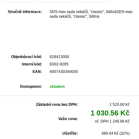
Stručné informace:
SDS-max sada sekáčů, "classic", 3dílnáSDS-max
sada sekáčů, "classic", 3dílná
Objednávací kód:
628413000
Interní kód:
E002-9285
EAN:
4007430340030
Dostupnost:
skladem
Základní cena bez DPH:
1 520.00 Kč
1 030.56 Kč
Vaše cena:
vč. DPH 1 246.98 Kč
Ušetříte:
489.44 Kč (32%)