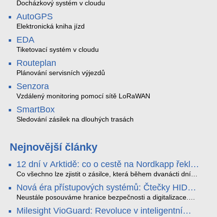
Docházkový systém v cloudu
AutoGPS
Elektronická kniha jízd
EDA
Tiketovací systém v cloudu
Routeplan
Plánování servisních výjezdů
Senzora
Vzdálený monitoring pomocí sítě LoRaWAN
SmartBox
Sledování zásilek na dlouhých trasách
Nejnovější články
12 dní v Arktidě: co o cestě na Nordkapp řekla
data ze SMARTBOX 2 MAX
Co všechno lze zjistit o zásilce, která během dvanácti dní
projede Arktidou? SMARTBOX 2 MAX jsme vzali na trasu z
Nová éra přístupových systémů: Čtečky HID
Tromsø přes Lofoty, Kirunu a finské Laponsko až na
Signo
Nordkapp. Bez jediného dobití, v mrazu až −13 °C a mimo
Neustále posouváme hranice bezpečnosti a digitalizace.
stabilní mobilní signál zaznamenával polohu, teplotu, světlo,
Rádi bychom Vám proto představili naši nejnovější nabídku
Milesight VioGuard: Revoluce v inteligentní
otřesy i náklon. Výsledkem není jen čára na mapě, ale
v oblasti kontroly přístupu – moderní a vysoce univerzální