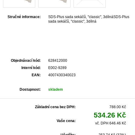
Stručné informace:
SDS-Plus sada sekáčů, "classic", 3dílnáSDS-Plus
sada sekáčů, "classic", 3dílná
Objednávací kód:
628412000
Interní kód:
E002-9289
EAN:
4007430340023
Dostupnost:
skladem
Základní cena bez DPH:
788.00 Kč
534.26 Kč
Vaše cena:
vč. DPH 646.46 Kč