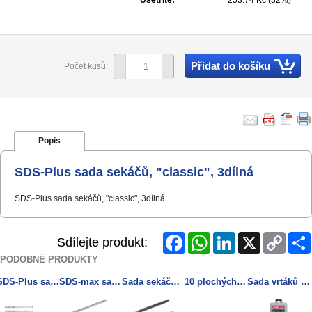
Ušetříte:
253.74 Kč (32%)
Přidat do košíku
Počet kusů:
Popis
SDS-Plus sada sekáčů, "classic", 3dílná
SDS-Plus sada sekáčů, "classic", 3dílná
Facebook
WhatsApp
LinkedIn
X
Copy
Sdílejte produkt:
Link
PODOBNÉ PRODUKTY
SDS-Plus sada vrtáků/sekáčů 5dílná
SDS-max sada sekáčů, "classic", 3dílná
Sada sekáčů SDS-plus, „professional“, 3 dílná
10 plochých sekáčů SDS-plus „professional“ 250 x 20 mm
Sada vrtáků SDS-plus Classic, 7dílná Ø 5, 6, 8 mm, d = 110 mm / Ø 6, 8, 10, 12 mm d = 160