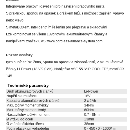
Integrované pracovní osvětlení pro nasvícení pracovního místa
S praktickou sponou na opasek a držákem bitů, s možností zajištění vpravo
nebo vlevo
S metaBOXem, inteligentním řešením pro přepravu a skladování
Lze kombinovat se všemi 18voltovými akumulátorovými články a
nabíječkami značek CAS: www.cordless-alliance-system.com
Rozsah dodávky
rychloupínací sklíčidlo, Spona na opasek a zásobník bitů, 2 akumulátorové
články Li-Power (18 V/2,0 Ah), Nabíječka ASC 55 "AIR COOLED", metaBOX
145
Technické parametry
Druh akumulátorových článků
Li-Power
Napětí akumulátoru
18V
Kapacita akumulátorových článků
2 x 2Ah
Max. točivý moment měkký
34Nm
Max. točivý moment tvrdý
60Nm
Nastavitelný točivý moment
0.7 - 8Nm
Ø vrtáku do oceli
13mm
Ø vrtání měkkého dřeva
38mm
Počty otáček při volnoběhu
0 - 450 / 0 - 1600/min