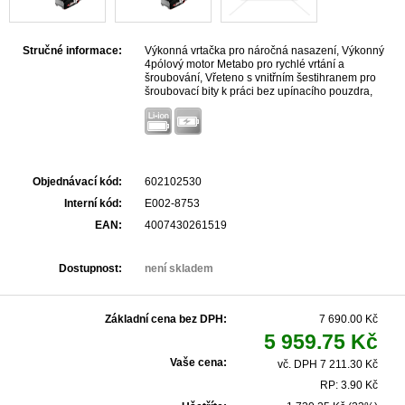
Stručné informace:
Výkonná vrtačka pro náročná nasazení, Výkonný
4pólový motor Metabo pro rychlé vrtání a
šroubování, Vřeteno s vnitřním šestihranem pro
šroubovací bity k práci bez upínacího pouzdra,
Integrované pracovní osvětlení pro nasvícení
pracovního místa, S praktickou sponou na opasek a
držákem bitů, s možností zajištění vpravo nebo
vlevo, S metaBOXem, inteligentním řešením pro
přepravu a skladování, Lze kombinovat se všemi
18voltovými akumulátorovými články a nabíječkami
Objednávací kód:
602102530
značek CAS: www.cordless-alliance-system.com
Interní kód:
E002-8753
EAN:
4007430261519
Dostupnost:
není skladem
Základní cena bez DPH:
7 690.00 Kč
5 959.75 Kč
Vaše cena:
vč. DPH 7 211.30 Kč
RP: 3.90 Kč