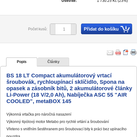
Ušetříte:
1 730.25 Kč (23%)
Přidat do košíku
Počet kusů:
Popis
Články
BS 18 LT Compact akumulátorový vrtací
šroubovák, rychloupínací sklíčidlo, Spona na
opasek a zásobník bitů, 2 akumulátorové články
Li-Power (18 V/2,0 Ah), Nabíječka ASC 55 "AIR
COOLED", metaBOX 145
Výkonná vrtačka pro náročná nasazení
Výkonný 4pólový motor Metabo pro rychlé vrtání a šroubování
Vřeteno s vnitřním šestihranem pro šroubovací bity k práci bez upínacího
pouzdra