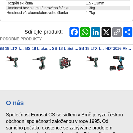
Rozpětí sklíčidla
1.5 - 13mm
Hmotnost bez akumulátorového článku
1.3kg
Hmotnost vč. akumulátorového článku
1.7kg
Facebook
WhatsApp
LinkedIn
X
Copy
Sdílejte produkt:
Link
PODOBNÉ PRODUKTY
SB 18 LTX Impuls Akumulátorová příklepová vrtačka
BS 18 L akumulátorový vrtací šroubovák 2x 18V/2Ah + nabíječka
SB 18 L Set Akumulátorová příklepová vrtačka 2x 18V/2Ah + nabíječka
SB 18 LTX Impuls Akumulátorová příklepová vrtačka
HDT3036 Aku vrtačka, BL motor, 2x 3Ah 18V akku, nabíječka, kufr
O nás
Společnost Eurosat CS se sídlem v Brně je ryze českou
obchodní společností založenou v roce 1995. Od
samého počátku existence se zabýváme prodejem