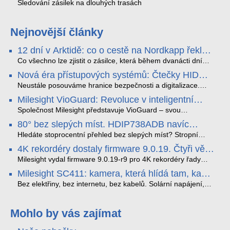
Sledování zásilek na dlouhých trasách
Nejnovější články
12 dní v Arktidě: co o cestě na Nordkapp řekla
data ze SMARTBOX 2 MAX
Co všechno lze zjistit o zásilce, která během dvanácti dní
projede Arktidou? SMARTBOX 2 MAX jsme vzali na trasu z
Nová éra přístupových systémů: Čtečky HID
Tromsø přes Lofoty, Kirunu a finské Laponsko až na
Signo
Nordkapp. Bez jediného dobití, v mrazu až −13 °C a mimo
Neustále posouváme hranice bezpečnosti a digitalizace.
stabilní mobilní signál zaznamenával polohu, teplotu, světlo,
Rádi bychom Vám proto představili naši nejnovější nabídku
Milesight VioGuard: Revoluce v inteligentní
otřesy i náklon. Výsledkem není jen čára na mapě, ale
v oblasti kontroly přístupu – moderní a vysoce univerzální
detekci dopravních přestupků
podrobný datový příběh celé cesty.
čtečky HID Signo.
Společnost Milesight představuje VioGuard – svou
nejnovější proprietární technologii pro pokročilou detekci
80° bez slepých míst. HDIP738ADB navíc
dopravních přestupků. Tento systém, poháněný
streamuje na YouTube – bez PC.
sofistikovanými algoritmy umělé inteligence (AI), je navržen
Hledáte stoprocentní přehled bez slepých míst? Stropní
tak, aby poskytoval komplexní nástroje pro vymáhání
panoramatická kamera HDIP738ADB skládá obraz ze dvou
4K rekordéry dostaly firmware 9.0.19. Čtyři věci,
dopravních předpisů, zvyšoval bezpečnost na silnicích a
4MP senzorů SONY do jednoho čistého 180° záběru bez
které musíte vědět.
optimalizoval plynulost dopravy v moderních městech.
zkreslení. K tomu přidává AI detekci osob a vozidel,
Milesight vydal firmware 9.0.19-r9 pro 4K rekordéry řady
obousměrný zvuk a unikátní možnost přímého vysílání na
H.265. Pokud tyhle systémy instalujete, jsou tu čtyři věci,
Milesight SC411: kamera, která hlídá tam, kam
YouTube – bez běžícího počítače.
které vám zjednoduší práci – a jedna z nich vám ušetří
kabel nedosáhne
spoustu zbytečných výjezdů k zákazníkům.
Bez elektřiny, bez internetu, bez kabelů. Solární napájení,
4G LTE a trojitá detekce PIR × AOV × AI hlídají staveniště,
pole i odlehlé objekty – a alarm s důkazem pošlou rovnou na
váš telefon. Podívejte se na video.
Mohlo by vás zajímat