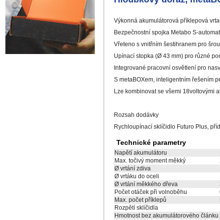
Výkonná akumulátorová příklepová vrtačk
Bezpečnostní spojka Metabo S-automati
Vřeteno s vnitřním šestihranem pro šrou
Upínací stopka (Ø 43 mm) pro různé pou
Integrované pracovní osvětlení pro nas
S metaBOXem, inteligentním řešením pr
Lze kombinovat se všemi 18voltovými a
Rozsah dodávky
Rychloupínací sklíčidlo Futuro Plus, p
Technické parametry
Napětí akumulátoru
Max. točivý moment měkký
Ø vrtání zdiva
Ø vrtáku do oceli
Ø vrtání měkkého dřeva
Počet otáček při volnoběhu
Max. počet příklepů
Rozpětí sklíčidla
Hmotnost bez akumulátorového článku