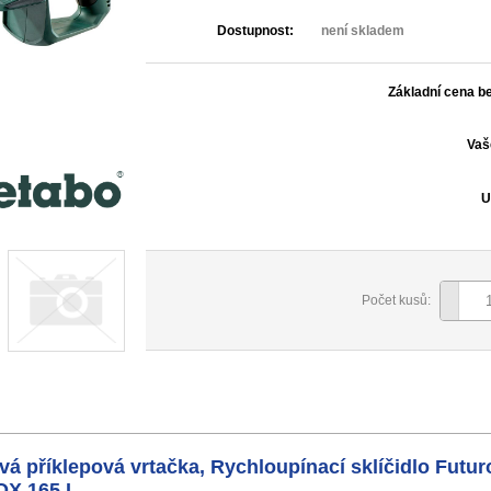
Dostupnost:
není skladem
Základní cena b
Vaš
U
Počet kusů:
 příklepová vrtačka, Rychloupínací sklíčidlo Futuro
OX 165 L