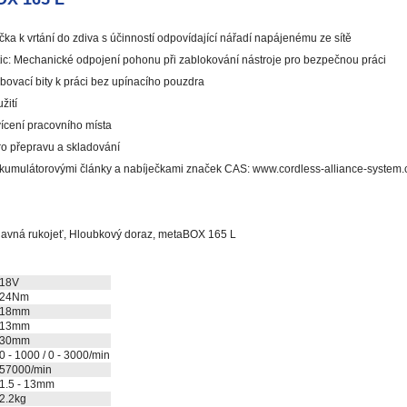
a k vrtání do zdiva s účinností odpovídající nářadí napájenému ze sítě
c: Mechanické odpojení pohonu při zablokování nástroje pro bezpečnou práci
bovací bity k práci bez upínacího pouzdra
žití
vícení pracovního místa
o přepravu a skladování
kumulátorovými články a nabíječkami značek CAS: www.cordless-alliance-system
řídavná rukojeť, Hloubkový doraz, metaBOX 165 L
18V
24Nm
18mm
13mm
30mm
0 - 1000 / 0 - 3000/min
57000/min
1.5 - 13mm
2.2kg