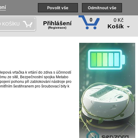
ení
Naše pobočky
Technická podpora
Povolit vše
Školení
Odmítnout vše
CS
0
0 Kč
Přihlášení
 KOŠÍKU
Košík
(Registrace)
pová vrtačka k vrtání do zdiva s účinností
ému ze sítě, Bezpečnostní spojka Metabo
ojení pohonu při zablokování nástroje pro
nitřním šestihranem pro šroubovací bity k
, Upínací stopka (Ø 43 mm) pro různé
í osvětlení pro nasvícení pracovního místa,
řešením pro přepravu a skladování, Lze
ovými akumulátorovými články a
w.cordless-alliance-system.com