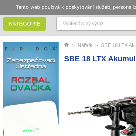
Tento web používá k poskytování služeb, personali
KATEGORIE
>
Nářadí
>
SBE 18 LTX Akum
SBE 18 LTX Akumulá