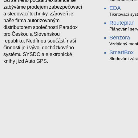
Od samého počátku existence se
zabýváme prodejem zabezpečovací
EDA
a sledovací techniky. Zároveň je
Tiketovací sys
naše firma autorizovaným
Routeplan
distributorem společnosti Paradox
Plánování serv
pro Českou a Slovenskou
Senzora
republiku. Nedílnou součástí naší
Vzdálený moni
činnosti je i vývoj docházkového
LoRaWAN
SmartBox
systému SYSDO a elektronické
Sledování zási
knihy jízd Auto GPS.
trasách