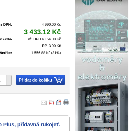
ez DPH:
4 990.00 Kč
3 433.12 Kč
e cena:
vč. DPH 4 154.08 Kč
RP: 3.90 Kč
šetříte:
1 556.88 Kč (31%)
Přidat do košíku
 Plus, přídavná rukojeť,