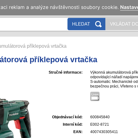
zaci reklam a analýze návštěvnosti soubory cookie.
Nastav
HLEDAT
VKLÁDAT DO
ulátorová příklepová vrtačka
torová příklepová vrtačka
Stručné informace:
Výkonná akumulátorová příkle
odpovídající nářadí napájen
S-automatic: Mechanické odp
bezpečnou práci, Vřeteno s v
práci bez upínacího pouzdra
použití, Integrované pracovn
S metaBOXem, inteligentním 
kombinovat se všemi 18volt
nabíječkami značek CAS: ww
Objednávací kód:
600845840
Interní kód:
E002-8721
EAN:
4007430305411