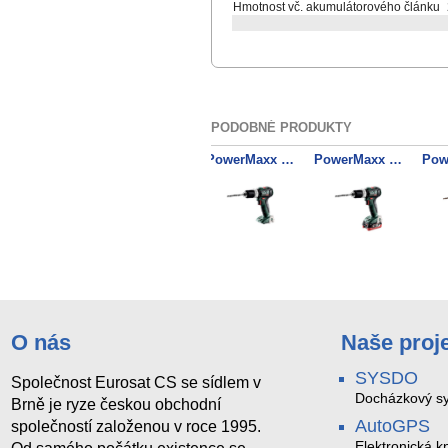
Hmotnost vč. akumulátorového článku
PODOBNÉ PRODUKTY
SB 18 Akumulátorová příklepová vrtačka 2x 18V/1.5Ah + nabíječka
PowerMaxx SB 12 Akumulátorová příklepová vrtačka 2x 12V/2Ah + nabíječka
PowerMaxx SB 12 BL Akumulátorová příklepová vrtačka
PowerMaxx SB 12 BL Akumulátorová příklepová vrtačka 2x 12V/4Ah + nabíječka
O nás
Naše proj
SYSDO
Společnost Eurosat CS se sídlem v
Docházkový sy
Brně je ryze českou obchodní
AutoGPS
společností založenou v roce 1995.
Elektronická kn