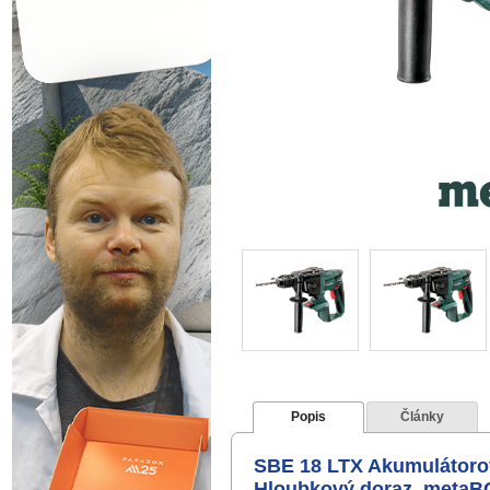
Popis
Články
SBE 18 LTX Akumulátorová
Hloubkový doraz, metaB