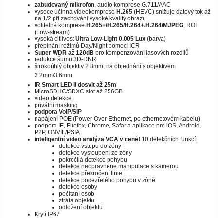
zabudovaný mikrofon
, audio komprese G.711/AAC
vysoce účinná videokomprese
H.265
(HEVC) snižuje datový tok až
na 1/2 při zachování vysoké kvality obrazu
volitelné komprese
H.265+/H.265/H.264+/H.264/MJPEG
, ROI
(Low-stream)
vysoká citlivost
Ultra Low-Light 0.005 Lux
(barva)
přepínání režimů Day/Night pomocí ICR
Super WDR až 120dB
pro kompenzování jasových rozdílů
redukce šumu 3D-DNR
širokoúhlý objektiv 2.8mm, na objednání s objektivem
3.2mm/3.6mm
IR Smart LED II dosvit až 25m
MicroSDHC/SDXC slot až 256GB
video detekce
privátní masking
podpora VoIP/SIP
napájení POE (Power-Over-Ethernet, po ethernetovém kabelu)
podpora IE, Firefox, Chrome, Safar a aplikace pro iOS, Android,
P2P, ONVIF/PSIA
inteligentní video analýza VCA v ceně!
10 detekčních funkcí:
detekce vstupu do zóny
detekce vystoupení ze zóny
pokročilá detekce pohybu
detekce neoprávněné manipulace s kamerou
detekce překročení linie
detekce podezřelého pohybu v zóně
detekce osoby
počítání osob
ztráta objektu
odložení objektu
Krytí IP67