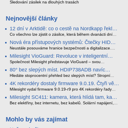
Sledování zásilek na dlouhých trasách
Nejnovější články
12 dní v Arktidě: co o cestě na Nordkapp řekla
data ze SMARTBOX 2 MAX
Co všechno lze zjistit o zásilce, která během dvanácti dní
projede Arktidou? SMARTBOX 2 MAX jsme vzali na trasu z
Nová éra přístupových systémů: Čtečky HID
Tromsø přes Lofoty, Kirunu a finské Laponsko až na
Signo
Nordkapp. Bez jediného dobití, v mrazu až −13 °C a mimo
Neustále posouváme hranice bezpečnosti a digitalizace.
stabilní mobilní signál zaznamenával polohu, teplotu, světlo,
Rádi bychom Vám proto představili naši nejnovější nabídku
Milesight VioGuard: Revoluce v inteligentní
otřesy i náklon. Výsledkem není jen čára na mapě, ale
v oblasti kontroly přístupu – moderní a vysoce univerzální
detekci dopravních přestupků
podrobný datový příběh celé cesty.
čtečky HID Signo.
Společnost Milesight představuje VioGuard – svou
nejnovější proprietární technologii pro pokročilou detekci
80° bez slepých míst. HDIP738ADB navíc
dopravních přestupků. Tento systém, poháněný
streamuje na YouTube – bez PC.
sofistikovanými algoritmy umělé inteligence (AI), je navržen
Hledáte stoprocentní přehled bez slepých míst? Stropní
tak, aby poskytoval komplexní nástroje pro vymáhání
panoramatická kamera HDIP738ADB skládá obraz ze dvou
4K rekordéry dostaly firmware 9.0.19. Čtyři věci,
dopravních předpisů, zvyšoval bezpečnost na silnicích a
4MP senzorů SONY do jednoho čistého 180° záběru bez
které musíte vědět.
optimalizoval plynulost dopravy v moderních městech.
zkreslení. K tomu přidává AI detekci osob a vozidel,
Milesight vydal firmware 9.0.19-r9 pro 4K rekordéry řady
obousměrný zvuk a unikátní možnost přímého vysílání na
H.265. Pokud tyhle systémy instalujete, jsou tu čtyři věci,
Milesight SC411: kamera, která hlídá tam, kam
YouTube – bez běžícího počítače.
které vám zjednoduší práci – a jedna z nich vám ušetří
kabel nedosáhne
spoustu zbytečných výjezdů k zákazníkům.
Bez elektřiny, bez internetu, bez kabelů. Solární napájení,
4G LTE a trojitá detekce PIR × AOV × AI hlídají staveniště,
pole i odlehlé objekty – a alarm s důkazem pošlou rovnou na
váš telefon. Podívejte se na video.
Mohlo by vás zajímat