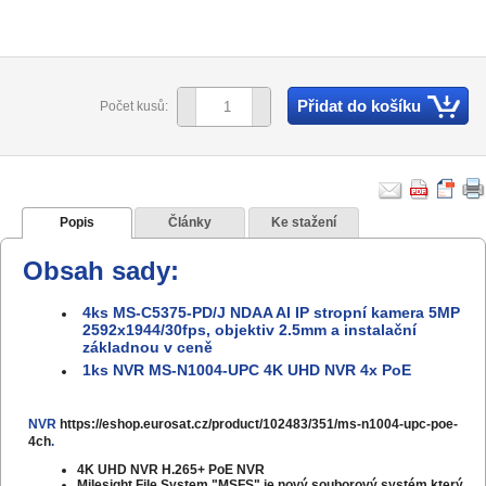
Přidat do košíku
Počet kusů:
Popis
Články
Ke stažení
Obsah sady:
4ks MS-C5375-PD/J NDAA AI IP stropní kamera 5MP
2592x1944/30fps, objektiv 2.5mm a instalační
základnou v ceně
1ks NVR MS-N1004-UPC 4K UHD NVR 4x PoE
NVR
https://eshop.eurosat.cz/product/102483/351/ms-n1004-upc-poe-
4ch
.
4K UHD NVR H.265+ PoE NVR
Milesight File System "MSFS" je nový souborový systém který