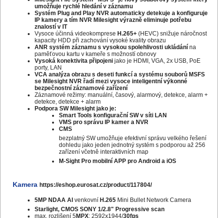
umožňuje rychlé hledání v záznamu
Systém Plug and Play
NVR automaticky detekuje a konfiguruje
IP kamery a tím
NVR Milesight výrazně eliminuje potřebu
znalostí v IT
Vysoce účinná videokomprese
H.265+
(HEVC) snižuje náročnost
kapacity HDD při zachování vysoké kvality obrazu
ANR systém záznamu s vysokou spolehlivosti ukládání
na
paměťovou kartu v kameře s možností obnovy
Vysoká konektivita připojeni
jako je HDMI, VGA, 2x USB, PoE
porty, LAN
VCA analýza obrazu s deseti funkcí a
systému souborů MSFS
se
Milesight NVR řadí mezi vysoce inteligentní výkonné
bezpečnostní záznamové zařízení
Záznamové režimy: manuální, časový, alarmový, detekce, alarm +
detekce, detekce + alarm
Podpora SW Milesight jako je:
Smart Tools konfigurační SW v síti LAN
VMS pro správu IP kamer a NVR
CMS
bezplatný SW umožňuje efektivní správu velkého řešení
dohledu jako jeden jednotný systém s p
odporou až 256
zařízení včetně interaktivních map
M-Sight Pro m
obilní APP pro Android a iOS
Kamera
https://eshop.eurosat.cz/product/117804/
5MP NDAA AI
venkovní
H.265
Mini Bullet Network Camera
Starlight, CMOS SONY 1/2.8" Progressive scan
max. rozlišení 5
MPX
: 2592x1944/
30fps