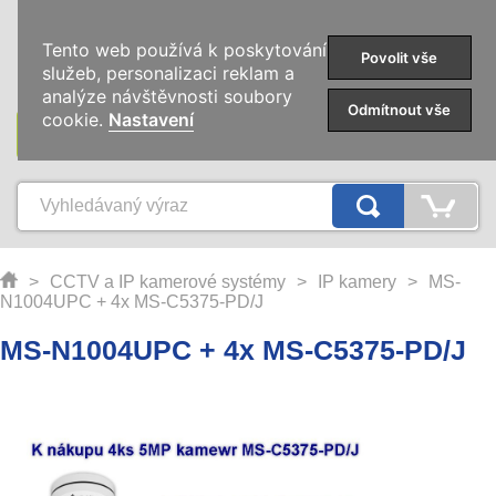
0
Tento web používá k poskytování
Povolit vše
služeb, personalizaci reklam a
analýze návštěvnosti soubory
Odmítnout vše
cookie.
Nastavení
KATEGORIE
>
CCTV a IP kamerové systémy
>
IP kamery
>
MS-
N1004UPC + 4x MS-C5375-PD/J
MS-N1004UPC + 4x MS-C5375-PD/J