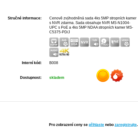
Stručné informace:
Cenově zvýhodněná sada 4ks 5MP stropních kamer
s NVR zdarma. Sada obsahuje NVR MS-N1004-
UPC s PoE a 4ks 5MP NDAA stropních kamer MS-
C5375-PD/J
Interní kód:
B008
Dostupnost:
skladem
Pro zobrazení ceny se
přihlaste
nebo
zaregistrujte
.