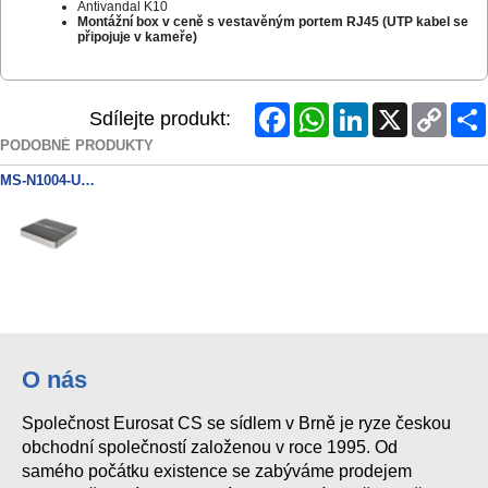
Antivandal K10
Montážní box v ceně s vestavěným portem RJ45 (UTP kabel se
připojuje v kameře)
Facebook
WhatsApp
LinkedIn
X
Copy
Sdílejte produkt:
Link
PODOBNÉ PRODUKTY
MS-N1004-UC 4ch.
O nás
Společnost Eurosat CS se sídlem v Brně je ryze českou
obchodní společností založenou v roce 1995. Od
samého počátku existence se zabýváme prodejem