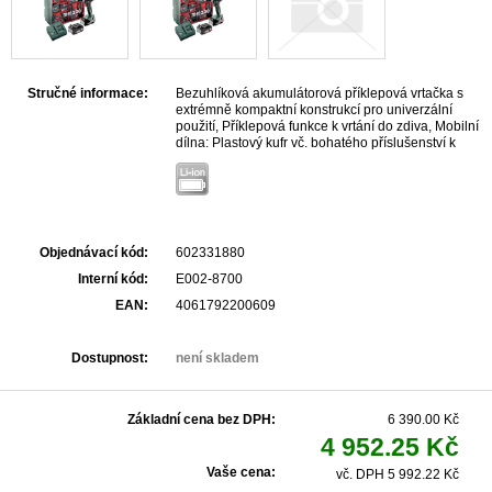
Stručné informace:
Bezuhlíková akumulátorová příklepová vrtačka s
extrémně kompaktní konstrukcí pro univerzální
použití, Příklepová funkce k vrtání do zdiva, Mobilní
dílna: Plastový kufr vč. bohatého příslušenství k
vrtání, šroubování a více, Integrovaná pracovní LED
lampa s funkcí dosvícení pro optimální světlost v
pracovním prostoru, S praktickou sponou na opasek
a zásobníkem bitů, s možností zajištění vpravo nebo
vlevo, S metaBOXem, inteligentním řešením pro
přepravu a skladování, Lze kombinovat se všemi
Objednávací kód:
602331880
18voltovými akumulátorovými články a nabíječkami
značek CAS: www.cordless-alliance-system.com
Interní kód:
E002-8700
EAN:
4061792200609
Dostupnost:
není skladem
Základní cena bez DPH:
6 390.00 Kč
4 952.25 Kč
Vaše cena:
vč. DPH 5 992.22 Kč