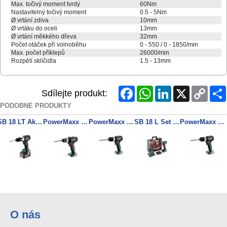
Max. točivý moment tvrdý
60Nm
Nastavitelný točivý moment
0.5 - 5Nm
Ø vrtání zdiva
10mm
Ø vrtáku do oceli
13mm
Ø vrtání měkkého dřeva
32mm
Počet otáček při volnoběhu
0 - 550 / 0 - 1850/min
Max. počet příklepů
26000/min
Rozpětí sklíčidla
1.5 - 13mm
Facebook
WhatsApp
LinkedIn
X
Copy
Sdílejte produkt:
Link
PODOBNÉ PRODUKTY
SB 18 LT Akumulátorová příklepová vrtačka 2x 18V/4Ah + nabíječka
PowerMaxx SB 12 Akumulátorová příklepová vrtačka
PowerMaxx SB 12 BL Akumulátorová příklepová vrtačka
SB 18 L Set Akumulátorová příklepová vrtačka 2x 18V/2Ah + nabíječka
PowerMaxx SB 12 BL Akumulátorová příklepová vrtačka
O nás