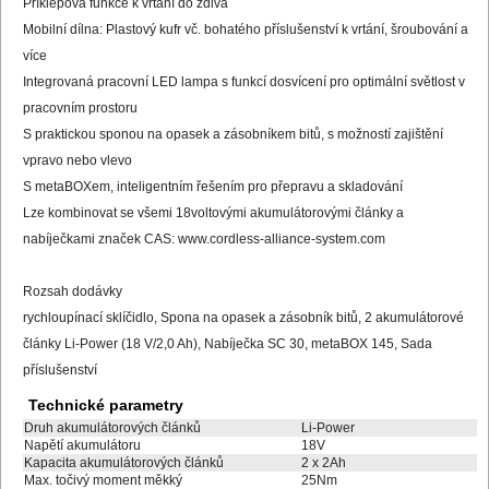
Příklepová funkce k vrtání do zdiva
Mobilní dílna: Plastový kufr vč. bohatého příslušenství k vrtání, šroubování a
více
Integrovaná pracovní LED lampa s funkcí dosvícení pro optimální světlost v
pracovním prostoru
S praktickou sponou na opasek a zásobníkem bitů, s možností zajištění
vpravo nebo vlevo
S metaBOXem, inteligentním řešením pro přepravu a skladování
Lze kombinovat se všemi 18voltovými akumulátorovými články a
nabíječkami značek CAS: www.cordless-alliance-system.com
Rozsah dodávky
rychloupínací sklíčidlo, Spona na opasek a zásobník bitů, 2 akumulátorové
články Li-Power (18 V/2,0 Ah), Nabíječka SC 30, metaBOX 145, Sada
příslušenství
Technické parametry
Druh akumulátorových článků
Li-Power
Napětí akumulátoru
18V
Kapacita akumulátorových článků
2 x 2Ah
Max. točivý moment měkký
25Nm