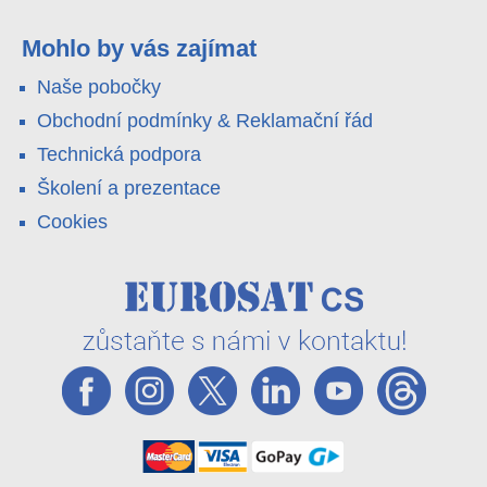
4G LTE a trojitá detekce PIR × AOV × AI hlídají staveniště,
pole i odlehlé objekty – a alarm s důkazem pošlou rovnou na
váš telefon. Podívejte se na video.
Mohlo by vás zajímat
Naše pobočky
Obchodní podmínky & Reklamační řád
Technická podpora
Školení a prezentace
Cookies