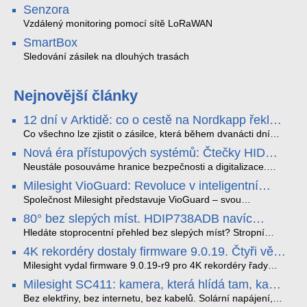
Senzora
Vzdálený monitoring pomocí sítě LoRaWAN
SmartBox
Sledování zásilek na dlouhých trasách
Nejnovější články
12 dní v Arktidě: co o cestě na Nordkapp řekla
data ze SMARTBOX 2 MAX
Co všechno lze zjistit o zásilce, která během dvanácti dní
projede Arktidou? SMARTBOX 2 MAX jsme vzali na trasu z
Nová éra přístupových systémů: Čtečky HID
Tromsø přes Lofoty, Kirunu a finské Laponsko až na
Signo
Nordkapp. Bez jediného dobití, v mrazu až −13 °C a mimo
Neustále posouváme hranice bezpečnosti a digitalizace.
stabilní mobilní signál zaznamenával polohu, teplotu, světlo,
Rádi bychom Vám proto představili naši nejnovější nabídku
Milesight VioGuard: Revoluce v inteligentní
otřesy i náklon. Výsledkem není jen čára na mapě, ale
v oblasti kontroly přístupu – moderní a vysoce univerzální
detekci dopravních přestupků
podrobný datový příběh celé cesty.
čtečky HID Signo.
Společnost Milesight představuje VioGuard – svou
nejnovější proprietární technologii pro pokročilou detekci
80° bez slepých míst. HDIP738ADB navíc
dopravních přestupků. Tento systém, poháněný
streamuje na YouTube – bez PC.
sofistikovanými algoritmy umělé inteligence (AI), je navržen
Hledáte stoprocentní přehled bez slepých míst? Stropní
tak, aby poskytoval komplexní nástroje pro vymáhání
panoramatická kamera HDIP738ADB skládá obraz ze dvou
4K rekordéry dostaly firmware 9.0.19. Čtyři věci,
dopravních předpisů, zvyšoval bezpečnost na silnicích a
4MP senzorů SONY do jednoho čistého 180° záběru bez
které musíte vědět.
optimalizoval plynulost dopravy v moderních městech.
zkreslení. K tomu přidává AI detekci osob a vozidel,
Milesight vydal firmware 9.0.19-r9 pro 4K rekordéry řady
obousměrný zvuk a unikátní možnost přímého vysílání na
H.265. Pokud tyhle systémy instalujete, jsou tu čtyři věci,
Milesight SC411: kamera, která hlídá tam, kam
YouTube – bez běžícího počítače.
které vám zjednoduší práci – a jedna z nich vám ušetří
kabel nedosáhne
spoustu zbytečných výjezdů k zákazníkům.
Bez elektřiny, bez internetu, bez kabelů. Solární napájení,