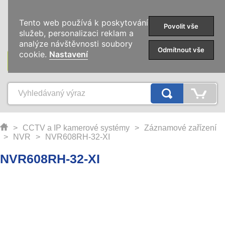
0
Tento web používá k poskytování
Povolit vše
služeb, personalizaci reklam a
analýze návštěvnosti soubory
Odmítnout vše
cookie.
Nastavení
KATEGORIE
>
CCTV a IP kamerové systémy
>
Záznamové zařízení
>
NVR
>
NVR608RH-32-XI
NVR608RH-32-XI