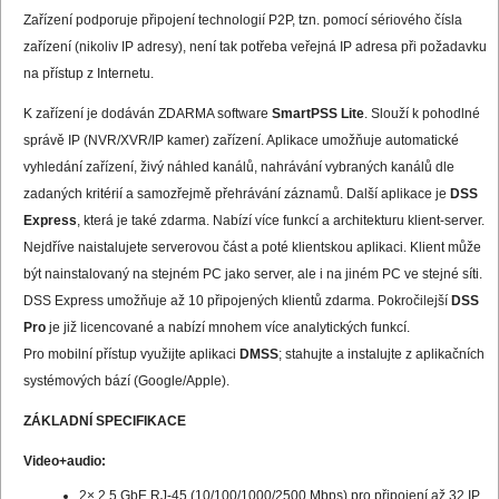
Zařízení podporuje připojení technologií P2P, tzn. pomocí sériového čísla
zařízení (nikoliv IP adresy), není tak potřeba veřejná IP adresa při požadavku
na přístup z Internetu.
K zařízení je dodáván ZDARMA software
SmartPSS Lite
. Slouží k pohodlné
správě IP (NVR/XVR/IP kamer) zařízení. Aplikace umožňuje automatické
vyhledání zařízení, živý náhled kanálů, nahrávání vybraných kanálů dle
zadaných kritérií a samozřejmě přehrávání záznamů. Další aplikace je
DSS
Express
, která je také zdarma. Nabízí více funkcí a architekturu klient-server.
Nejdříve naistalujete serverovou část a poté klientskou aplikaci. Klient může
být nainstalovaný na stejném PC jako server, ale i na jiném PC ve stejné síti.
DSS Express umožňuje až 10 připojených klientů zdarma. Pokročilejší
DSS
Pro
je již licencované a nabízí mnohem více analytických funkcí.
Pro mobilní přístup využijte aplikaci
DMSS
; stahujte a instalujte z aplikačních
systémových bází (Google/Apple).
ZÁKLADNÍ SPECIFIKACE
Video+audio:
2× 2,5 GbE RJ-45 (10/100/1000/2500 Mbps) pro připojení až 32 IP