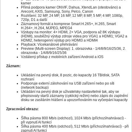
kamer
Přímá podpora kamer ONVIF, Dahua, XtendLan (otestováno) a
Arecont, AXIS, Samsung, Sony, Pelco, Canon
Rozlišení: 32 MP, 24 MP, 16 MP, 12 MP, 8 MP, 5 MP, 4 MP, 1080p,
720p, D1 a další
Záznamový formát a komprese Smart H.265+, H.265, Smart
H.264+, H.264, MJPEG, MPEG4
Výstupy na monitor: 4× HDMI, 2× VGA, podpora až 8K výstupu
(HDMI), souběžný výstup zdroje videa pro VGA1 a HDMI1; VGA2 a
HDMI2, heterogenní výstup pro HDMI3 a HDMI4
Playback: Vícekanálové přehrávání
Preview (Multi-screen Display): 1. obrazovka - 1/4/8/9/16/25/36, 2.
obrazovka - 1/4/8/9/16/25/36
Vzdálený přístup z mobilních zařízení Android a iOS
Záznam:
Ukládání na pevný disk, 8 pozic, do kapacity 16 TB/disk, SATA
rozhraní
Podporuje externí zálohování na USB zařízení nebo po síti
(network backup)
Ukládání na pevný disk je uživatelsky nastavitelné tak, aby se
přepisovaly starší záznamy (cyklický režim) nebo zápis do zaplnění
disku se zasíláním hlášení a upozorňováním na vyčerpání kapacity
Zpracování obrazu:
Šířka pásma 800 Mb/s (odchozí), 1024 Mb/s (příchozí/nahrávací) -
při vypnutí AI funkcí
Šířka pásma 400 Mb/s (odchozí), 512 Mb/s (příchozí/nahrávací) - při
zapnutí AI funkcí