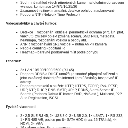
Souhrnný náhled všech připojených kamer na lokálním obrazovém
výstupu: kombinace 1/4/8/9/16/25/36
Záznamové režimy: manuální, detekce pohybu, naplánovaný
Podpora NTP (Network Time Protocol)
Videoanalytiky a chytré funkce:
Detekce + rozpoznání obličeje, perimetrická ochrana (virtuální plot,
vniknutí), zmizelý objekt (změna scény), SMD Plus, metadata,
heatmapa, rozpoznání vozidla a osoby atd.
ANPR rozpoznávání SPZ vozidel – nutná ANPR kamera
People counting - počítání lidí
Heatmap - barevné podbarvení míst podle pohybu
Ethernet:
2× LAN 10/100/1000/2500 (RJ-45)
Podpora DDNS a DHCP umožňuje snadné připojení zařízení a
jeho vzdálený dohled přes internet i pro účastníky bez pevné IP
adresy
Podpora protokolů a služeb: HTTP, HTTPS, TCP/IP, IPv4, RTSP,
UDP, NTP, DHCP, DNS, SMTP, UPnP, DDNS, Alarm Server, IP
Search (Podpora Dahua IP kamer, DVR, NVS atd.), Multicast, P2P,
Auto Registration, ISCSI
Fyzické vlastnosti:
2× 2,5 GbE RJ-45, 2× USB 3.0, 2× USB 2.0, 1× eSATA, 1× RS-232,
1× RS-485 A/B, pozice pro 8× SATA HDD (max. 16 TB/disk), 4×
HDMI, 2× VGA
16× alarm vstup, 8× alarm výstup