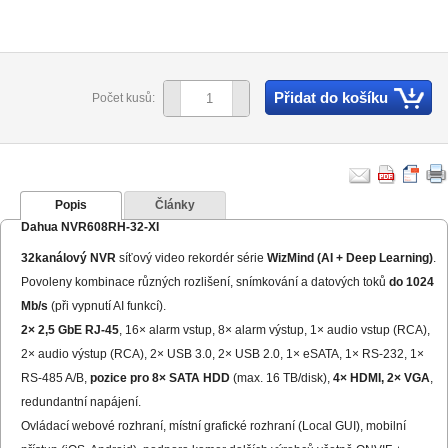
Přidat do košíku
Počet kusů:
Popis
Články
Dahua NVR608RH-32-XI
32kanálový NVR
síťový video rekordér série
WizMind (AI + Deep Learning)
.
Povoleny kombinace různých rozlišení, snímkování a datových toků
do 1024
Mb/s
(při vypnutí AI funkcí).
2× 2,5 GbE RJ-45
, 16× alarm vstup, 8× alarm výstup, 1× audio vstup (RCA),
2× audio výstup (RCA), 2× USB 3.0, 2× USB 2.0, 1× eSATA, 1× RS-232, 1×
RS-485 A/B,
pozice pro 8× SATA HDD
(max. 16 TB/disk),
4× HDMI, 2× VGA
,
redundantní napájení.
Ovládací webové rozhraní, místní grafické rozhraní (Local GUI), mobilní