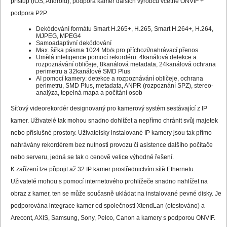
přístup (iOS, Android), podpora kamer dalších výrobců včetně ONVIF +
podpora P2P.
Dekódování formátu Smart H.265+, H.265, Smart H.264+, H.264,
MJPEG, MPEG4
Samoadaptivní dekódování
Max. šířka pásma 1024 Mb/s pro příchozí/nahrávací přenos
Umělá inteligence pomocí rekordéru: 4kanálová detekce a
rozpoznávání obličeje, 8kanálová metadata, 24kanálová ochrana
perimetru a 32kanálové SMD Plus
AI pomocí kamery: detekce a rozpoznávání obličeje, ochrana
perimetru, SMD Plus, metadata, ANPR (rozpoznání SPZ), stereo-
analýza, tepelná mapa a počítání osob
Síťový videorekordér designovaný pro kamerový systém sestávající z IP
kamer. Uživatelé tak mohou snadno dohlížet a nepřímo chránit svůj majetek
nebo příslušné prostory. Uživatelsky instalované IP kamery jsou tak přímo
nahrávány rekordérem bez nutnosti provozu či asistence dalšího počítače
nebo serveru, jedná se tak o cenově velice výhodné řešení.
K zařízení lze připojit až 32 IP kamer prostřednictvím sítě Ethernetu.
Uživatelé mohou s pomocí internetového prohlížeče snadno nahlížet na
obraz z kamer, ten se může současně ukládat na instalované pevné disky. Je
podporována integrace kamer od společnosti XtendLan (otestováno) a
Arecont, AXIS, Samsung, Sony, Pelco, Canon a kamery s podporou ONVIF.