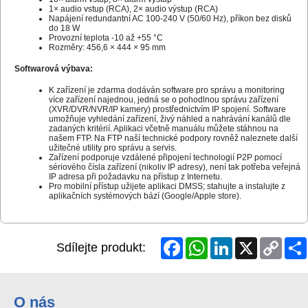
1× audio vstup (RCA), 2× audio výstup (RCA)
Napájení redundantní AC 100-240 V (50/60 Hz), příkon bez disků
do 18 W
Provozní teplota -10 až +55 °C
Rozměry: 456,6 × 444 × 95 mm
Softwarová výbava:
K zařízení je zdarma dodáván software pro správu a monitoring
více zařízení najednou, jedná se o pohodlnou správu zařízení
(XVR/DVR/NVR/IP kamery) prostřednictvím IP spojení. Software
umožňuje vyhledání zařízení, živý náhled a nahrávání kanálů dle
zadaných kritérií. Aplikaci včetně manuálu můžete stáhnou na
našem FTP. Na FTP naší technické podpory rovněž naleznete další
užitečné utility pro správu a servis.
Zařízení podporuje vzdálené připojení technologií P2P pomocí
sériového čísla zařízení (nikoliv IP adresy), není tak potřeba veřejná
IP adresa při požadavku na přístup z Internetu.
Pro mobilní přístup užijete aplikaci DMSS; stahujte a instalujte z
aplikačních systémových bází (Google/Apple store).
Facebook
WhatsApp
LinkedIn
X
Copy
Sdílejte produkt:
Link
O nás