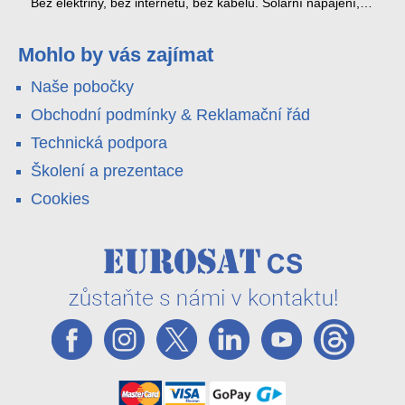
kabel nedosáhne
spoustu zbytečných výjezdů k zákazníkům.
Bez elektřiny, bez internetu, bez kabelů. Solární napájení,
4G LTE a trojitá detekce PIR × AOV × AI hlídají staveniště,
pole i odlehlé objekty – a alarm s důkazem pošlou rovnou na
váš telefon. Podívejte se na video.
Mohlo by vás zajímat
Naše pobočky
Obchodní podmínky & Reklamační řád
Technická podpora
Školení a prezentace
Cookies