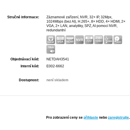
Stručné informace:
Záznamové zařízení, NVR, 32× IP, 32Mpx,
1024Mbps (bez AI), H.265+, 8× HDD, 4× HDMI, 2×
VGA, 2× LAN, analytiky, SPZ, AI pomocí NVR,
redundantní
Objednávací kód:
NETDAH3541
Interní kód:
E002-6662
Dostupnost:
není skladem
Pro zobrazení ceny se
přihlaste
nebo
zaregistrujte
.