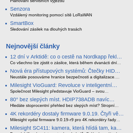
Plánování servisních výjezdů
Senzora
Vzdálený monitoring pomocí sítě LoRaWAN
SmartBox
Sledování zásilek na dlouhých trasách
Nejnovější články
12 dní v Arktidě: co o cestě na Nordkapp řekla
data ze SMARTBOX 2 MAX
Co všechno lze zjistit o zásilce, která během dvanácti dní
projede Arktidou? SMARTBOX 2 MAX jsme vzali na trasu z
Nová éra přístupových systémů: Čtečky HID
Tromsø přes Lofoty, Kirunu a finské Laponsko až na
Signo
Nordkapp. Bez jediného dobití, v mrazu až −13 °C a mimo
Neustále posouváme hranice bezpečnosti a digitalizace.
stabilní mobilní signál zaznamenával polohu, teplotu, světlo,
Rádi bychom Vám proto představili naši nejnovější nabídku
Milesight VioGuard: Revoluce v inteligentní
otřesy i náklon. Výsledkem není jen čára na mapě, ale
v oblasti kontroly přístupu – moderní a vysoce univerzální
detekci dopravních přestupků
podrobný datový příběh celé cesty.
čtečky HID Signo.
Společnost Milesight představuje VioGuard – svou
nejnovější proprietární technologii pro pokročilou detekci
80° bez slepých míst. HDIP738ADB navíc
dopravních přestupků. Tento systém, poháněný
streamuje na YouTube – bez PC.
sofistikovanými algoritmy umělé inteligence (AI), je navržen
Hledáte stoprocentní přehled bez slepých míst? Stropní
tak, aby poskytoval komplexní nástroje pro vymáhání
panoramatická kamera HDIP738ADB skládá obraz ze dvou
4K rekordéry dostaly firmware 9.0.19. Čtyři věci,
dopravních předpisů, zvyšoval bezpečnost na silnicích a
4MP senzorů SONY do jednoho čistého 180° záběru bez
které musíte vědět.
optimalizoval plynulost dopravy v moderních městech.
zkreslení. K tomu přidává AI detekci osob a vozidel,
Milesight vydal firmware 9.0.19-r9 pro 4K rekordéry řady
obousměrný zvuk a unikátní možnost přímého vysílání na
H.265. Pokud tyhle systémy instalujete, jsou tu čtyři věci,
Milesight SC411: kamera, která hlídá tam, kam
YouTube – bez běžícího počítače.
které vám zjednoduší práci – a jedna z nich vám ušetří