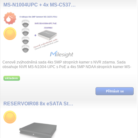
MS-N1004UPC + 4x MS-C5375-PD/J
Cenově zvýhodněná sada 4ks 5MP stropních kamer s NVR zdarma. Sada
obsahuje NVR MS-N1004-UPC s PoE a 4ks 5MP NDAA stropních kamer MS-
C5375-PD/J
skladem
Přihlásit se
RESERVOIR08 8x eSATA Storage