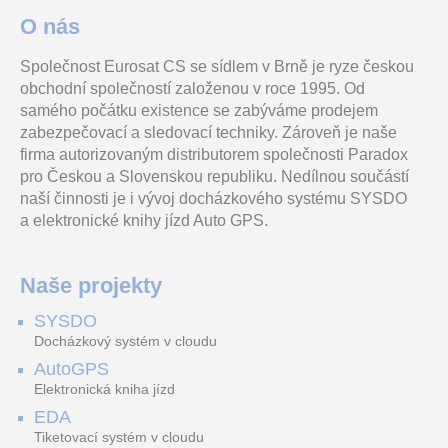
O nás
Společnost Eurosat CS se sídlem v Brně je ryze českou
Lamelový zámek pro kryty ,
Modul umožňující zasílání
Držák s magnetem jako
obchodní společností založenou v roce 1995. Od
( rozdílné klíče )
vybraných událostí a
příslušenství, které lze
požadavků prostřednictvím
použít k upevnění GL200 a
samého počátku existence se zabýváme prodejem
E-mailu nebo
GL100 na kovový
zabezpečovací a sledovací techniky. Zároveň je naše
firma autorizovaným distributorem společnosti Paradox
H55ZBME-5F-HD (ST)
PNK-00000 kódová klávesnice
DS-7108NI-K1/W/M(C)
pro Českou a Slovenskou republiku. Nedílnou součástí
naší činnosti je i vývoj docházkového systému SYSDO
a elektronické knihy jízd Auto GPS.
ZOOM objektiv s F4
Numerická/kódová
8 kanálový Wi-Fi NVR pro IP
automatickou clonou VS,
klávesnice. 2 releové
kamery (50Mb/40Mb)
ohnisková vzdálenost 12,0 -
obvody.
Naše projekty
1680,0 mm, motorizované
os
SYSDO
SBE 850-2 příklepová vrtačka
EMMHUB2 EMM Cable EMM001
IPC-HDBW4431FP-M12-DAE-0600B-S2
Docházkový systém v cloudu
AutoGPS
Elektronická kniha jízd
EDA
Elektronika Vario (V) k práci
Kabel pro připojení sondy
IP kamera, 4MP,
Tiketovací systém v cloudu
s odpovídajícími otáčkami,
EMM001 Probe s HUB
2688×1520px, H.265+, IR