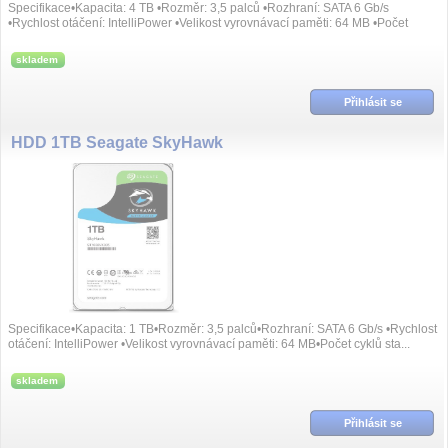
Specifikace•Kapacita: 4 TB •Rozměr: 3,5 palců •Rozhraní: SATA 6 Gb/s
•Rychlost otáčení: IntelliPower •Velikost vyrovnávací paměti: 64 MB •Počet
cyklů st...
skladem
Přihlásit se
HDD 1TB Seagate SkyHawk
Specifikace•Kapacita: 1 TB•Rozměr: 3,5 palců•Rozhraní: SATA 6 Gb/s •Rychlost
otáčení: IntelliPower •Velikost vyrovnávací paměti: 64 MB•Počet cyklů sta...
skladem
Přihlásit se