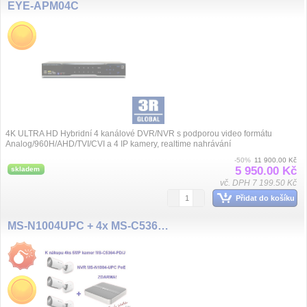
EYE-APM04C
4K ULTRA HD Hybridní 4 kanálové DVR/NVR s podporou video formátu
Analog/960H/AHD/TVI/CVI a 4 IP kamery, realtime nahrávání
100fps@720p/1080p na systém...
-50%
11 900.00 Kč
5 950.00 Kč
skladem
vč. DPH 7 199.50 Kč
Přidat do košíku
MS-N1004UPC + 4x MS-C5364-PD/J