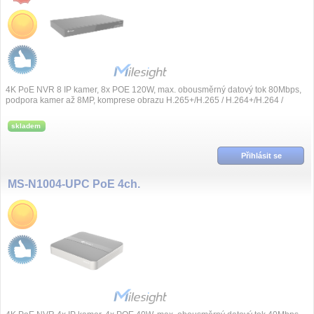
4K PoE NVR 8 IP kamer, 8x POE 120W, max. obousměrný datový tok 80Mbps,
podpora kamer až 8MP, komprese obrazu H.265+/H.265 / H.264+/H.264 /
G.711, synchronní přeh...
skladem
Přihlásit se
MS-N1004-UPC PoE 4ch.