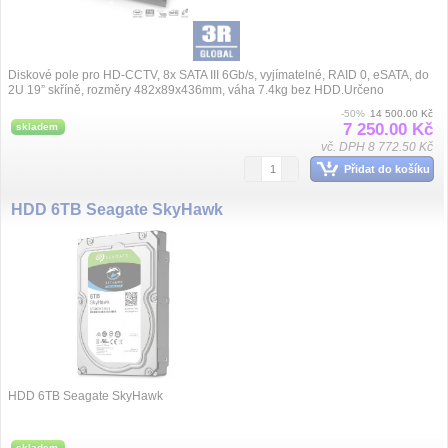
Diskové pole pro HD-CCTV, 8x SATA III 6Gb/s, vyjímatelné, RAID 0, eSATA, do
2U 19” skříně, rozměry 482x89x436mm, váha 7.4kg bez HDD.Určeno
převážně pro zařízení T...
-50%
14 500.00 Kč
7 250.00 Kč
skladem
vč. DPH 8 772.50 Kč
Přidat do košíku
HDD 6TB Seagate SkyHawk
HDD 6TB Seagate SkyHawk
skladem