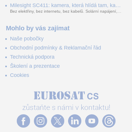
obousměrný zvuk a unikátní možnost přímého vysílání na
H.265. Pokud tyhle systémy instalujete, jsou tu čtyři věci,
Milesight SC411: kamera, která hlídá tam, kam
YouTube – bez běžícího počítače.
které vám zjednoduší práci – a jedna z nich vám ušetří
kabel nedosáhne
spoustu zbytečných výjezdů k zákazníkům.
Bez elektřiny, bez internetu, bez kabelů. Solární napájení,
4G LTE a trojitá detekce PIR × AOV × AI hlídají staveniště,
pole i odlehlé objekty – a alarm s důkazem pošlou rovnou na
váš telefon. Podívejte se na video.
Mohlo by vás zajímat
Naše pobočky
Obchodní podmínky & Reklamační řád
Technická podpora
Školení a prezentace
Cookies