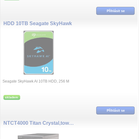
Přihlásit se
HDD 10TB Seagate SkyHawk
Seagate SkyHawk AI 10TB HDD, 256 M
skladem
Přihlásit se
NTCT4000 Titan Crystal,tower +4 kamer. licence