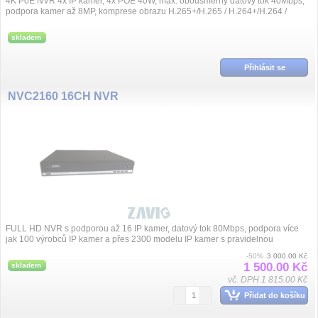
4K PoE NVR 4x IP kamer, 4x POE 40W, max. obousměrný datový tok 40Mbps,
podpora kamer až 8MP, komprese obrazu H.265+/H.265 / H.264+/H.264 /
G.711, synchronní přeh...
skladem
Přihlásit se
NVC2160 16CH NVR
FULL HD NVR s podporou až 16 IP kamer, datový tok 80Mbps, podpora více
jak 100 výrobců IP kamer a přes 2300 modelu IP kamer s pravidelnou
aktualizací, kompre...
-50%
3 000.00 Kč
1 500.00 Kč
skladem
vč. DPH 1 815.00 Kč
Přidat do košíku