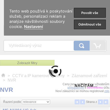
0
Tento web používá k poskytování
Povolit vše
služeb, personalizaci reklam a
analýze návštěvnosti soubory
Odmítnout vše
cookie.
Nastavení
KATEGORIE
Zobrazit filtry
>
CCTV a IP kamerové systémy
>
Záznamové zařízení
>
NVR
Ceny jsou zobrazovány uživatelům
NAČÍTÁM...
přihlášeným
k
ověřenému
účtu.
NVR
Noví zákaznící se mohou registrovat
zde
.
Řazení podle
Strana
z