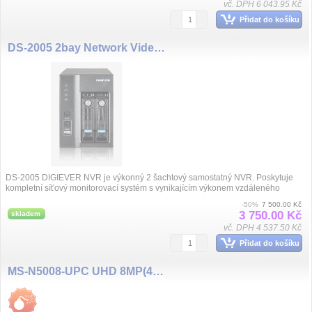
vč. DPH 6 043.95 Kč
Přidat do košíku
DS-2005 2bay Network Video,5ch
DS-2005 DIGIEVER NVR je výkonný 2 šachtový samostatný NVR. Poskytuje
kompletní síťový monitorovací systém s vynikajícím výkonem vzdáleného
monitorování a ...
-50%
7 500.00 Kč
3 750.00 Kč
skladem
vč. DPH 4 537.50 Kč
Přidat do košíku
MS-N5008-UPC UHD 8MP(4K), 8 kanál NVR, 8x PoE