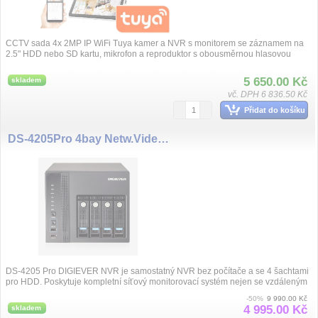
CCTV sada 4x 2MP IP WiFi Tuya kamer a NVR s monitorem se záznamem na
2.5" HDD nebo SD kartu, mikrofon a reproduktor s obousměrnou hlasovou
komunikací, ob...
5 650.00 Kč
skladem
vč. DPH 6 836.50 Kč
Přidat do košíku
DS-4205Pro 4bay Netw.Video 5ch
DS-4205 Pro DIGIEVER NVR je samostatný NVR bez počítače a se 4 šachtami
pro HDD. Poskytuje kompletní síťový monitorovací systém nejen se vzdáleným
monitorování...
-50%
9 990.00 Kč
4 995.00 Kč
skladem