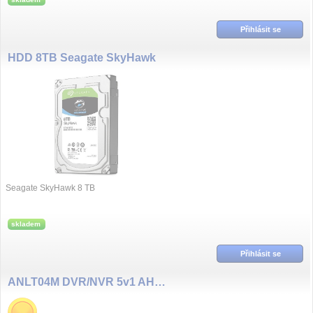
Přihlásit se
HDD 8TB Seagate SkyHawk
Seagate SkyHawk 8 TB
skladem
Přihlásit se
ANLT04M DVR/NVR 5v1 AHD/TVI/CVI