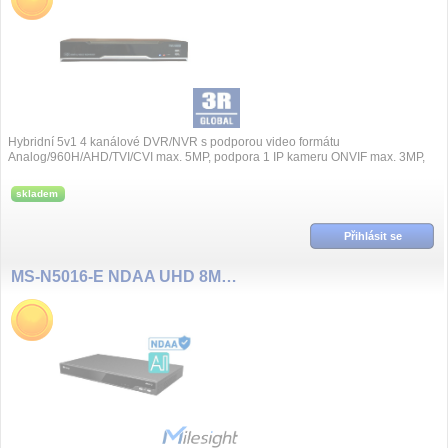
Hybridní 5v1 4 kanálové DVR/NVR s podporou video formátu
Analog/960H/AHD/TVI/CVI max. 5MP, podpora 1 IP kameru ONVIF max. 3MP,
rychlost nahrávání 100fps...
skladem
Přihlásit se
MS-N5016-E NDAA UHD 8MP(4K), 16 kanál NVR, bez PoE