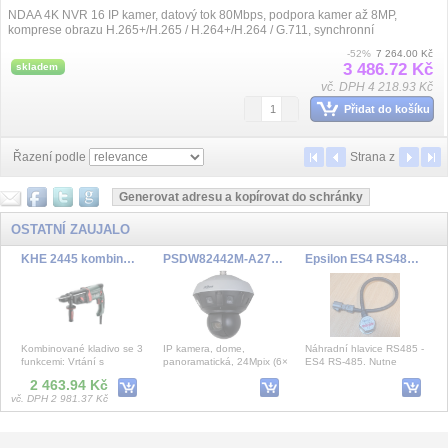
NDAA 4K NVR 16 IP kamer, datový tok 80Mbps, podpora kamer až 8MP,
komprese obrazu H.265+/H.265 / H.264+/H.264 / G.711, synchronní
přehrávání, videoanalýza obrazu,...
-52%
7 264.00 Kč
3 486.72 Kč
skladem
vč. DPH 4 218.93 Kč
Přidat do košíku
Řazení podle
Strana
z
OSTATNÍ ZAUJALO
KHE 2445 kombinované kladivo
PSDW82442M-A270-D440-DC36V-S3
Epsilon ES4 RS485 hlavice
Kombinované kladivo se 3
IP kamera, dome,
Náhradní hlavice RS485 -
funkcemi: Vrtání s
panoramatická, 24Mpix (6×
ES4 RS-485. Nutne
příklepem, vrtání a sekání,
4Mpix), 1/1,8", 270° + PTZ
dokoupit tyč.
2 463.94 Kč
Elektronika Vario (
4Mpix, f=5.5–220mm,
vč. DPH 2 981.37 Kč
FAB1370 lamelový zámek (rozdílné klíče)
SBI Notifications
GL200HM magneticky drzak