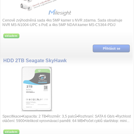
Cenově zvýhodněná sada 4ks 5MP kamer s NVR zdarma. Sada obsahuje
NVR MS-N1004-UPC s PoE a 4ks 5MP NDAA kamer MS-C5364-PD/J
skladem
Přihlásit se
HDD 2TB Seagate SkyHawk
Specifikace•Kapacita: 2 TB•Rozměr: 3,5 palců•Rozhraní: SATA 6 Gb/s •Rychlost
otáčení: 5900•Velikost vyrovnávací paměti: 64 MB•Počet cyklů start/stop: mini...
skladem