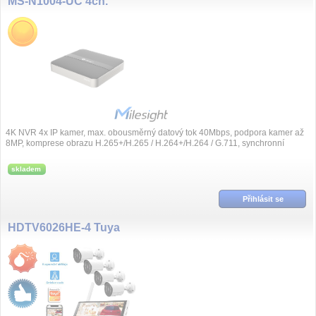
MS-N1004-UC 4ch.
4K NVR 4x IP kamer, max. obousměrný datový tok 40Mbps, podpora kamer až
8MP, komprese obrazu H.265+/H.265 / H.264+/H.264 / G.711, synchronní
přehrávání, videoana...
skladem
Přihlásit se
HDTV6026HE-4 Tuya