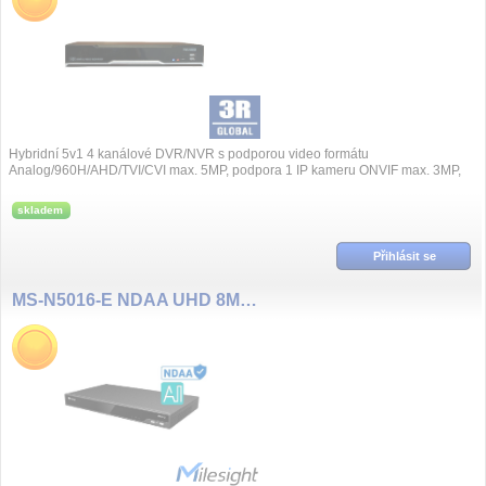
Hybridní 5v1 4 kanálové DVR/NVR s podporou video formátu
Analog/960H/AHD/TVI/CVI max. 5MP, podpora 1 IP kameru ONVIF max. 3MP,
rychlost nahrávání 100fps...
skladem
Přihlásit se
MS-N5016-E NDAA UHD 8MP(4K), 16 kanál NVR, bez PoE