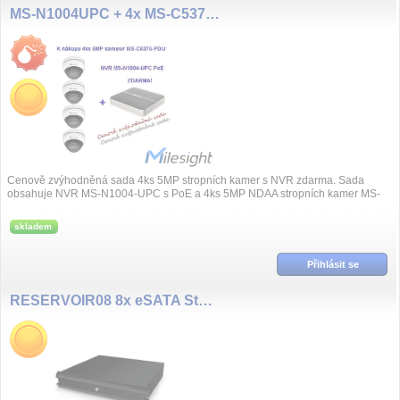
MS-N1004UPC + 4x MS-C5375-PD/J
Cenově zvýhodněná sada 4ks 5MP stropních kamer s NVR zdarma. Sada
obsahuje NVR MS-N1004-UPC s PoE a 4ks 5MP NDAA stropních kamer MS-
C5375-PD/J
skladem
Přihlásit se
RESERVOIR08 8x eSATA Storage