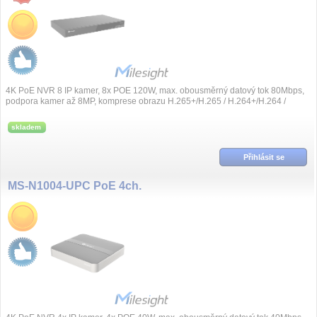
4K PoE NVR 8 IP kamer, 8x POE 120W, max. obousměrný datový tok 80Mbps,
podpora kamer až 8MP, komprese obrazu H.265+/H.265 / H.264+/H.264 /
G.711, synchronní přeh...
skladem
Přihlásit se
MS-N1004-UPC PoE 4ch.