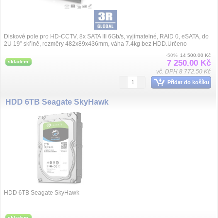
Diskové pole pro HD-CCTV, 8x SATA III 6Gb/s, vyjímatelné, RAID 0, eSATA, do
2U 19” skříně, rozměry 482x89x436mm, váha 7.4kg bez HDD.Určeno
převážně pro zařízení T...
-50%
14 500.00 Kč
7 250.00 Kč
skladem
vč. DPH 8 772.50 Kč
Přidat do košíku
HDD 6TB Seagate SkyHawk
HDD 6TB Seagate SkyHawk
skladem