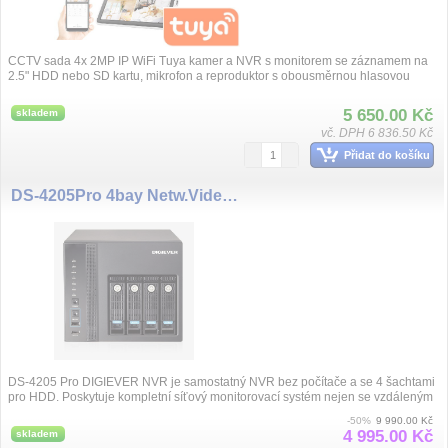
CCTV sada 4x 2MP IP WiFi Tuya kamer a NVR s monitorem se záznamem na
2.5" HDD nebo SD kartu, mikrofon a reproduktor s obousměrnou hlasovou
komunikací, ob...
5 650.00 Kč
skladem
vč. DPH 6 836.50 Kč
Přidat do košíku
DS-4205Pro 4bay Netw.Video 5ch
DS-4205 Pro DIGIEVER NVR je samostatný NVR bez počítače a se 4 šachtami
pro HDD. Poskytuje kompletní síťový monitorovací systém nejen se vzdáleným
monitorování...
-50%
9 990.00 Kč
4 995.00 Kč
skladem