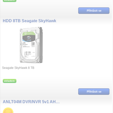
Přihlásit se
HDD 8TB Seagate SkyHawk
Seagate SkyHawk 8 TB
skladem
Přihlásit se
ANLT04M DVR/NVR 5v1 AHD/TVI/CVI