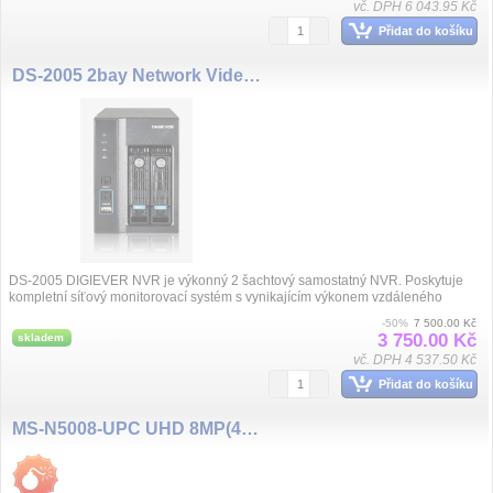
vč. DPH 6 043.95 Kč
Přidat do košíku
DS-2005 2bay Network Video,5ch
DS-2005 DIGIEVER NVR je výkonný 2 šachtový samostatný NVR. Poskytuje
kompletní síťový monitorovací systém s vynikajícím výkonem vzdáleného
monitorování a ...
-50%
7 500.00 Kč
3 750.00 Kč
skladem
vč. DPH 4 537.50 Kč
Přidat do košíku
MS-N5008-UPC UHD 8MP(4K), 8 kanál NVR, 8x PoE