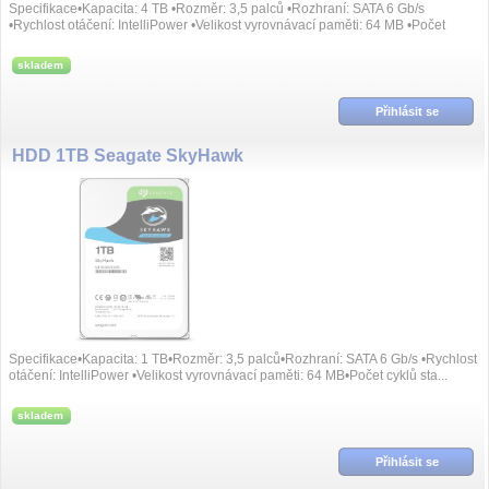
Specifikace•Kapacita: 4 TB •Rozměr: 3,5 palců •Rozhraní: SATA 6 Gb/s
•Rychlost otáčení: IntelliPower •Velikost vyrovnávací paměti: 64 MB •Počet
cyklů st...
skladem
Přihlásit se
HDD 1TB Seagate SkyHawk
Specifikace•Kapacita: 1 TB•Rozměr: 3,5 palců•Rozhraní: SATA 6 Gb/s •Rychlost
otáčení: IntelliPower •Velikost vyrovnávací paměti: 64 MB•Počet cyklů sta...
skladem
Přihlásit se