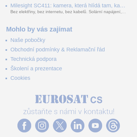
obousměrný zvuk a unikátní možnost přímého vysílání na
H.265. Pokud tyhle systémy instalujete, jsou tu čtyři věci,
Milesight SC411: kamera, která hlídá tam, kam
YouTube – bez běžícího počítače.
které vám zjednoduší práci – a jedna z nich vám ušetří
kabel nedosáhne
spoustu zbytečných výjezdů k zákazníkům.
Bez elektřiny, bez internetu, bez kabelů. Solární napájení,
4G LTE a trojitá detekce PIR × AOV × AI hlídají staveniště,
pole i odlehlé objekty – a alarm s důkazem pošlou rovnou na
váš telefon. Podívejte se na video.
Mohlo by vás zajímat
Naše pobočky
Obchodní podmínky & Reklamační řád
Technická podpora
Školení a prezentace
Cookies