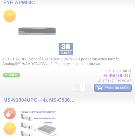
EYE-APM04C
4K ULTRA HD Hybridní 4 kanálové DVR/NVR s podporou video formátu
Analog/960H/AHD/TVI/CVI a 4 IP kamery, realtime nahrávání
100fps@720p/1080p na systém...
-50%
11 900.00 Kč
5 950.00 Kč
skladem
vč. DPH 7 199.50 Kč
Přidat do košíku
MS-N1004UPC + 4x MS-C5364-PD/J