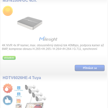
MS-N1004-UC 4ch.
4K NVR 4x IP kamer, max. obousměrný datový tok 40Mbps, podpora kamer až
8MP, komprese obrazu H.265+/H.265 / H.264+/H.264 / G.711, synchronní
přehrávání, videoana...
skladem
Přihlásit se
HDTV6026HE-4 Tuya