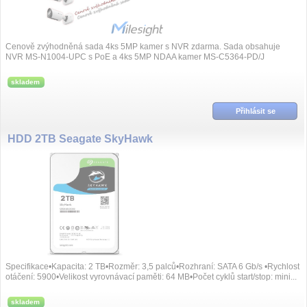
Cenově zvýhodněná sada 4ks 5MP kamer s NVR zdarma. Sada obsahuje
NVR MS-N1004-UPC s PoE a 4ks 5MP NDAA kamer MS-C5364-PD/J
skladem
Přihlásit se
HDD 2TB Seagate SkyHawk
Specifikace•Kapacita: 2 TB•Rozměr: 3,5 palců•Rozhraní: SATA 6 Gb/s •Rychlost
otáčení: 5900•Velikost vyrovnávací paměti: 64 MB•Počet cyklů start/stop: mini...
skladem