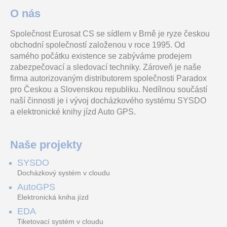
O nás
Společnost Eurosat CS se sídlem v Brně je ryze českou
Rozhraní Ethernet INTE-C
Set Ajax pro rychlé
Smart TUYA kompaktní Wi-
obchodní společností založenou v roce 1995. Od
je určeno pro spolupráci s
zabezpečení domácnosti.
Fi/RJ45 P2P 2 MPx IP
zálohovými napájecími
Centrální jednotka s
kamera podporující záznam
samého počátku existence se zabýváme prodejem
768.00 Kč
zdroji (PSU) ze sé
podporou 4G sítí, PIR čidl
na SD kartu až 128GB(nen
vč. DPH 929.28 Kč
zabezpečovací a sledovací techniky. Zároveň je naše
firma autorizovaným distributorem společnosti Paradox
FR748LED
T71 CCTV TESTER
SBI ACCESS 200
pro Českou a Slovenskou republiku. Nedílnou součástí
naší činnosti je i vývoj docházkového systému SYSDO
a elektronické knihy jízd Auto GPS.
LED opakovač, indikace 48
CCTV testovací monitor
Rozšírení SBI SW o
zón, ovládací tlačítka, série
videosignálu
přístupový systém s limitem
700
IP/TVI/CVI/AHD/CVBS, 4"
200 osob.
Naše projekty
5 300.00 Kč
LCD displej, diagnostika
vč. DPH 6 413.00 Kč
TCP/IP s
SYSDO
TM50 dotyková klávesnice - černá
DS-2CD2387G3-LIS2UY/SL(2.8mm)/BLACK
Yealink UH37 Dual náhlavní souprava na obě uši s USB konektorem pro Teams
Docházkový systém v cloudu
AutoGPS
Elektronická kniha jízd
EDA
Dotyková barevná grafická
8MPix IP Turret Hybrid
Yealink UH37 Dual je
Tiketovací systém v cloudu
sběrnicová klávesnice,
ColorVu AcuSense kamera;
profesionální drátová