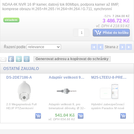
NDAA 4K NVR 16 IP kamer, datový tok 80Mbps, podpora kamer až 8MP,
komprese obrazu H.265+/H.265 / H.264+/H.264 / G.711, synchronní
přehrávání, videoanalýza obrazu,...
-52%
7 264.00 Kč
3 486.72 Kč
skladem
vč. DPH 4 218.93 Kč
Přidat do košíku
Řazení podle
Strana
z
OSTATNÍ ZAUJALO
DS-2DE7186-A
Adaptér velikosti 9, pro bimetalové děrovky, Ø 32–152mm
M25-LTEEU-8-PRE1 Ústředna M25Lte 868MHz SWAN 1 rok
2.0 Megapixelová Full
Adaptér velikosti 9, pro
Hybridní zabezpečovací
HD,IP PTZvenkovní
bimetalové děrovky, Ø 32–
systém Paradox M nové
den/noc kameras IR
152mmAdaptér velikosti 9,
generace pro domácnosti,
541.04 Kč
přísvitem,1/2.8’’ Progressive
pro bimetalové d
firmy a další oblasti.
vč. DPH 654.66 Kč
Sca
INTE-C Interface ethernet
SET Ajax My Household 4G, white
HDOW202 Tuya Smart Camera 2MP WiFi,Google Alexa