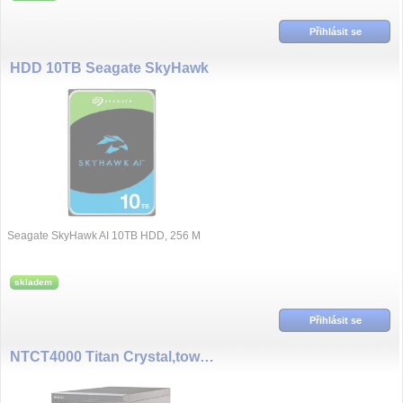
Přihlásit se
HDD 10TB Seagate SkyHawk
Seagate SkyHawk AI 10TB HDD, 256 M
skladem
Přihlásit se
NTCT4000 Titan Crystal,tower +4 kamer. licence