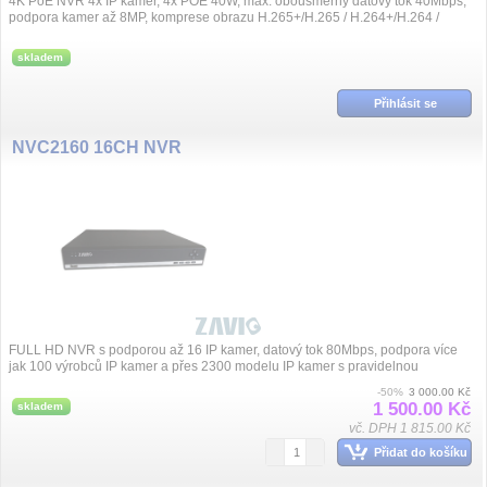
4K PoE NVR 4x IP kamer, 4x POE 40W, max. obousměrný datový tok 40Mbps,
podpora kamer až 8MP, komprese obrazu H.265+/H.265 / H.264+/H.264 /
G.711, synchronní přeh...
skladem
Přihlásit se
NVC2160 16CH NVR
FULL HD NVR s podporou až 16 IP kamer, datový tok 80Mbps, podpora více
jak 100 výrobců IP kamer a přes 2300 modelu IP kamer s pravidelnou
aktualizací, kompre...
-50%
3 000.00 Kč
1 500.00 Kč
skladem
vč. DPH 1 815.00 Kč
Přidat do košíku