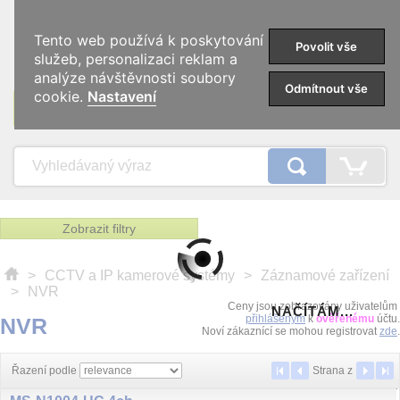
0
Tento web používá k poskytování
Povolit vše
služeb, personalizaci reklam a
analýze návštěvnosti soubory
Odmítnout vše
cookie.
Nastavení
KATEGORIE
Zobrazit filtry
>
CCTV a IP kamerové systémy
>
Záznamové zařízení
>
NVR
Ceny jsou zobrazovány uživatelům
NAČÍTÁM...
přihlášeným
k
ověřenému
účtu.
NVR
Noví zákaznící se mohou registrovat
zde
.
Řazení podle
Strana
z