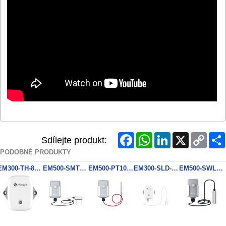
Facebook
WhatsApp
LinkedIn
X
Copy
Sdílejte produkt:
Link
PODOBNÉ PRODUKTY
EM300-TH-868M
EM500-SMTC-868M PN:MEC20
EM500-PT100-868M PN:T800
EM300-SLD-868M
EM500-SWL-868M PN:L005