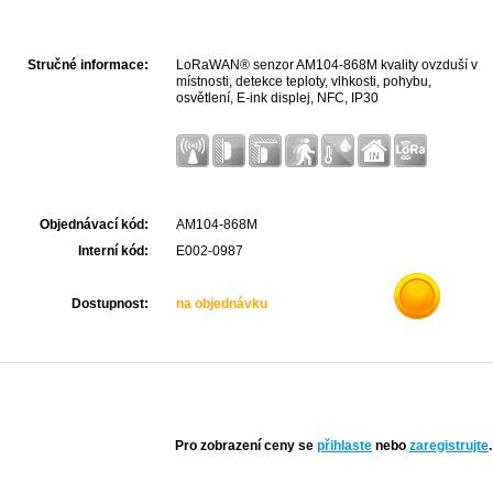
Stručné informace:
LoRaWAN® senzor AM104-868M kvality ovzduší v
místnosti, detekce teploty, vlhkosti, pohybu,
osvětlení, E-ink displej, NFC, IP30
Objednávací kód:
AM104-868M
Interní kód:
E002-0987
Dostupnost:
na objednávku
Pro zobrazení ceny se
přihlaste
nebo
zaregistrujte
.