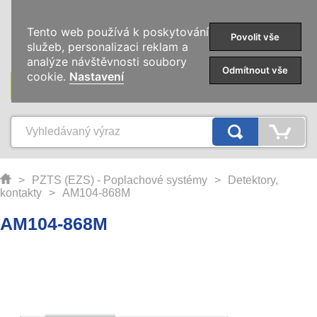
0
Tento web používá k poskytování
Povolit vše
služeb, personalizaci reklam a
analýze návštěvnosti soubory
Odmítnout vše
cookie.
Nastavení
KATEGORIE
>
PZTS (EZS) - Poplachové systémy
>
Detektory,
kontakty
>
AM104-868M
AM104-868M