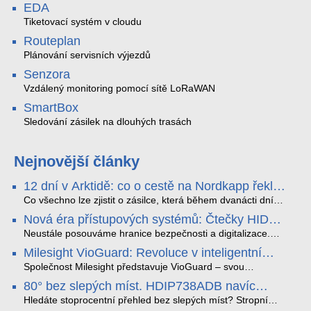
EDA
Tiketovací systém v cloudu
Routeplan
Plánování servisních výjezdů
Senzora
Vzdálený monitoring pomocí sítě LoRaWAN
SmartBox
Sledování zásilek na dlouhých trasách
Nejnovější články
12 dní v Arktidě: co o cestě na Nordkapp řekla
data ze SMARTBOX 2 MAX
Co všechno lze zjistit o zásilce, která během dvanácti dní
projede Arktidou? SMARTBOX 2 MAX jsme vzali na trasu z
Nová éra přístupových systémů: Čtečky HID
Tromsø přes Lofoty, Kirunu a finské Laponsko až na
Signo
Nordkapp. Bez jediného dobití, v mrazu až −13 °C a mimo
Neustále posouváme hranice bezpečnosti a digitalizace.
stabilní mobilní signál zaznamenával polohu, teplotu, světlo,
Rádi bychom Vám proto představili naši nejnovější nabídku
Milesight VioGuard: Revoluce v inteligentní
otřesy i náklon. Výsledkem není jen čára na mapě, ale
v oblasti kontroly přístupu – moderní a vysoce univerzální
detekci dopravních přestupků
podrobný datový příběh celé cesty.
čtečky HID Signo.
Společnost Milesight představuje VioGuard – svou
nejnovější proprietární technologii pro pokročilou detekci
80° bez slepých míst. HDIP738ADB navíc
dopravních přestupků. Tento systém, poháněný
streamuje na YouTube – bez PC.
sofistikovanými algoritmy umělé inteligence (AI), je navržen
Hledáte stoprocentní přehled bez slepých míst? Stropní