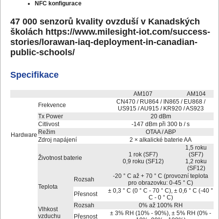
NFC konfigurace
47 000 senzorů kvality ovzduší v Kanadských
školách
https://www.milesight-iot.com/success-
stories/lorawan-iaq-deployment-in-canadian-
public-schools/
Specifikace
AM107
AM104
CN470 / RU864 / IN865 / EU868 /
Frekvence
US915 / AU915 / KR920 / AS923
Tx Power
20 dBm
Citlivost
-147 dBm při 300 b / s
Režim
OTAA / ABP
Hardware
Zdroj napájení
2 × alkalické baterie AA
1,5 roku
1 rok (SF7)
(SF7)
Životnost baterie
0,9 roku (SF12)
1,2 roku
(SF12)
-20 ° C až + 70 ° C (provozní teplota
Rozsah
pro obrazovku: 0-45 ° C)
Teplota
± 0,3 ° C (0 ° C - 70 ° C), ± 0,6 ° C (-40 °
Přesnost
C - 0 ° C)
Rozsah
0% až 100% RH
Vlhkost
± 3% RH (10% - 90%), ± 5% RH (0% -
vzduchu
Přesnost