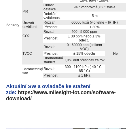
10%, 90% - 100%)
Oblast
94 ° vodorovně, 82 ° svisle
detekce
PIR
Detekční
5 m
vzdálenost
Rozsah
60000 luxů (viditelné + IR, IR)
Úroveň
Senzory
osvětlení
Přesnost
± 30%
Rozsah
400 - 5 000 ppm
CO
2
± 30 ppm nebo ± 3%
Přesnost
odečtu
0 - 60000 ppb (celkem
Rozsah
VOC)
TVOC
Přesnost
± 15% odečtu
Ne
Dlouhodobá
1,3% drift přesnosti za rok
stabilita
300 - 1100 hPa (-40 ° C -
Rozsah
Barometrický
85 ° C)
tlak
Přesnost
± 1 hPa
Aktuální SW a ovladače ke stažení
zde:
https://www.milesight-iot.com/software-
download/