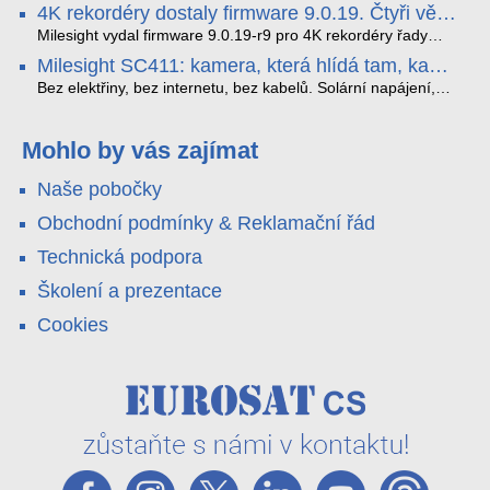
tak, aby poskytoval komplexní nástroje pro vymáhání
panoramatická kamera HDIP738ADB skládá obraz ze dvou
4K rekordéry dostaly firmware 9.0.19. Čtyři věci,
dopravních předpisů, zvyšoval bezpečnost na silnicích a
4MP senzorů SONY do jednoho čistého 180° záběru bez
které musíte vědět.
optimalizoval plynulost dopravy v moderních městech.
zkreslení. K tomu přidává AI detekci osob a vozidel,
Milesight vydal firmware 9.0.19-r9 pro 4K rekordéry řady
obousměrný zvuk a unikátní možnost přímého vysílání na
H.265. Pokud tyhle systémy instalujete, jsou tu čtyři věci,
Milesight SC411: kamera, která hlídá tam, kam
YouTube – bez běžícího počítače.
které vám zjednoduší práci – a jedna z nich vám ušetří
kabel nedosáhne
spoustu zbytečných výjezdů k zákazníkům.
Bez elektřiny, bez internetu, bez kabelů. Solární napájení,
4G LTE a trojitá detekce PIR × AOV × AI hlídají staveniště,
pole i odlehlé objekty – a alarm s důkazem pošlou rovnou na
váš telefon. Podívejte se na video.
Mohlo by vás zajímat
Naše pobočky
Obchodní podmínky & Reklamační řád
Technická podpora
Školení a prezentace
Cookies