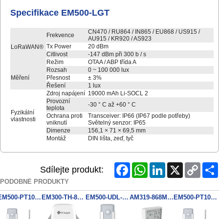
Specifikace EM500-LGT
CN470 / RU864 / IN865 / EU868 / US915 /
Frekvence
AU915 / KR920 / AS923
Tx Power
20 dBm
LoRaWAN®
Citlivost
-147 dBm při 300 b / s
Režim
OTAA / ABP třída A
Rozsah
0 ~ 100 000 lux
Měření
Přesnost
± 3%
Řešení
1 lux
Zdroj napájení
19000 mAh Li-SOCL
2
Provozní
-30 ° C až +60 ° C
teplota
Fyzikální
Ochrana proti
Transceiver: IP66 (IP67 podle potřeby)
vlastnosti
vniknutí
Světelný senzor: IP65
Dimenze
156,1 × 71 × 69,5 mm
Montáž
DIN lišta, zeď, tyč
Facebook
WhatsApp
LinkedIn
X
Copy
Sdílejte produkt:
Link
PODOBNÉ PRODUKTY
EM500-PT100-868M PN:T800
EM300-TH-868M
EM500-UDL-868M PN:W050
AM319-868M Senzor kvality ovzduší, CO2, teploty, vlhkosti, NFC, IP30
EM500-PT100-868M PN:T500