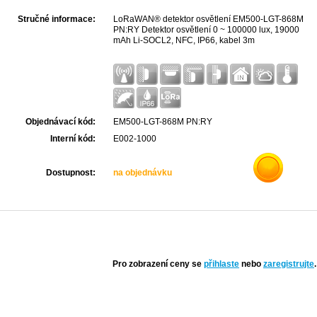
Stručné informace:
LoRaWAN® detektor osvětlení EM500-LGT-868M
PN:RY Detektor osvětlení 0 ~ 100000 lux, 19000
mAh Li-SOCL2, NFC, IP66, kabel 3m
Objednávací kód:
EM500-LGT-868M PN:RY
Interní kód:
E002-1000
Dostupnost:
na objednávku
Pro zobrazení ceny se
přihlaste
nebo
zaregistrujte
.