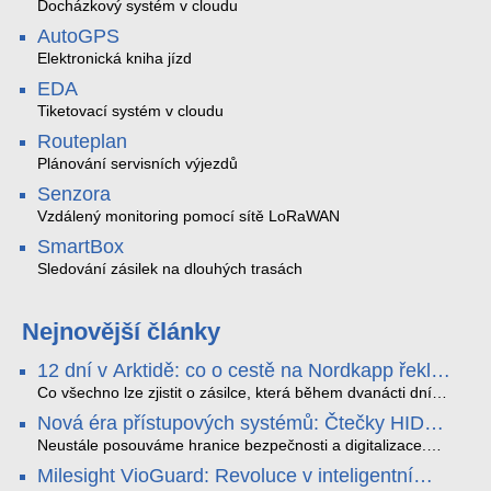
Docházkový systém v cloudu
AutoGPS
Elektronická kniha jízd
EDA
Tiketovací systém v cloudu
Routeplan
Plánování servisních výjezdů
Senzora
Vzdálený monitoring pomocí sítě LoRaWAN
SmartBox
Sledování zásilek na dlouhých trasách
Nejnovější články
12 dní v Arktidě: co o cestě na Nordkapp řekla
data ze SMARTBOX 2 MAX
Co všechno lze zjistit o zásilce, která během dvanácti dní
projede Arktidou? SMARTBOX 2 MAX jsme vzali na trasu z
Nová éra přístupových systémů: Čtečky HID
Tromsø přes Lofoty, Kirunu a finské Laponsko až na
Signo
Nordkapp. Bez jediného dobití, v mrazu až −13 °C a mimo
Neustále posouváme hranice bezpečnosti a digitalizace.
stabilní mobilní signál zaznamenával polohu, teplotu, světlo,
Rádi bychom Vám proto představili naši nejnovější nabídku
Milesight VioGuard: Revoluce v inteligentní
otřesy i náklon. Výsledkem není jen čára na mapě, ale
v oblasti kontroly přístupu – moderní a vysoce univerzální