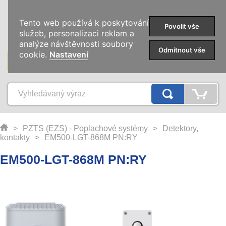
0
Tento web používá k poskytování
Povolit vše
služeb, personalizaci reklam a
analýze návštěvnosti soubory
Odmítnout vše
cookie.
Nastavení
KATEGORIE
>
PZTS (EZS) - Poplachové systémy
>
Detektory,
kontakty
>
EM500-LGT-868M PN:RY
EM500-LGT-868M PN:RY