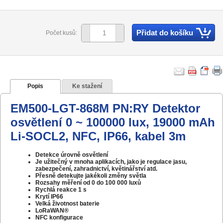
Přidat do košíku
Počet kusů:
Popis
Ke stažení
EM500-LGT-868M PN:RY Detektor
osvětlení 0 ~ 100000 lux, 19000 mAh
Li-SOCL2, NFC, IP66, kabel 3m
Detekce úrovně osvětlení
Je užitečný v mnoha aplikacích, jako je regulace jasu,
zabezpečení, zahradnictví, květinářství atd.
Přesně detekujte jakékoli změny světla
Rozsahy měření od 0 do 100 000 luxů
Rychlá reakce 1 s
Krytí IP66
Velká životnost baterie
LoRaWAN®
NFC konfigurace