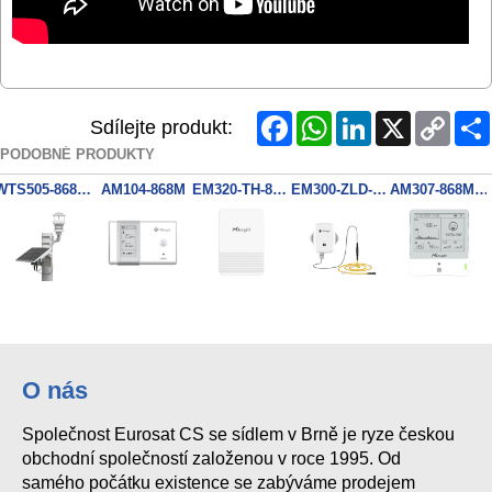
Facebook
WhatsApp
LinkedIn
X
Copy
Sdílejte produkt:
Link
PODOBNÉ PRODUKTY
WTS505-868M Venkovní meteorilogická stanice, IP65
AM104-868M
EM320-TH-868M
EM300-ZLD-868M
AM307-868M Senzor kvality ovzduší, CO2, teploty, vlhkosti, NFC, IP30
O nás
Společnost Eurosat CS se sídlem v Brně je ryze českou
obchodní společností založenou v roce 1995. Od
samého počátku existence se zabýváme prodejem