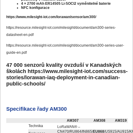
4 × 2700 mAh ER14505 Li-SOCl2 vyměnitelné baterie
NFC konfigurace
https://www.milesight-iot.com/lorawan/sensor/am300/
https://resource.milesight-iot.com/milesight/document/am300-series-
datasheet-en.pdf
https://resource.milesight-iot.com/milesight/document/am300-series-user-
guide-en.pdf
47 000 senzorů kvality ovzduší v Kanadských
školách
https://www.milesight-iot.com/success-
stories/lorawan-iaq-deployment-in-canadian-
public-schools/
Specifikace řady AM300
AM307
AM308
AM319
_
Technika
LoRaWAN®
CN470/RU864/IN865/
EU868
/US915/AU915/K