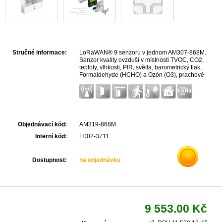
Stručné informace:
LoRaWAN® 9 senzoru v jednom AM307-868M.
Senzor kvality ovzduší v místnosti TVOC, CO2,
teploty, vlhkosti, PIR, světla, barometrický tlak,
Formaldehyde (HCHO) a Ozón (O3), prachové
částice PM2.5 a PM10, Displej E-Ink, NFC, IP30
Objednávací kód:
AM319-868M
Interní kód:
E002-3711
Dostupnost:
na objednávku
9 553.00 Kč