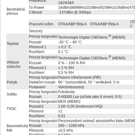
Frekvence
1&2&3&4
Tx Power
16dBm(868MHz)/22dBm(915MHz)/19dBm(47
Bezdrátový
Citlivost
-137dBm @ 300bps
přenos
OT
Pracovní režim
OTAA/ABP třída A
OTAA/ABP třída A
C
Senzory
®
Princip fungování
Technologie Digital CMOSens
(MEMS)
Rozsah
-20 °C – 60 °C
Teplota
Přesnost 1
± 0,2 °C
Rozlišení
0,1 °C
®
Princip fungování
Technologie Digital CMOSens
(MEMS)
Vlhkost
Rozsah
0 % – 100 % RH
vzduchu
Přesnost 1
± 2 % RH
Rozlišení
0,5 % RH
Princip fungování
Pasivní infračervené (PIR)
Pohyb
Detekční rozsah
80 ° horizontálně, 55 ° vertikálně, 5 m
Postavení
Volný/obsazený
Princip fungování
Fotodioda
Světlo
Rozsah
0-60000 Lux (určete jako 6 úrovní, 0-5)
Princip fungování
MOX (MEMS)
Rozsah2
1,00~5,00 (hodnocení IAQ)
TVOC
Přesnost
±1
Rozlišení
0,01
Princip fungování
Piezorezistivní snímač absolutního tlaku (MEM
Rozsah
260 – 1260 hPa
Barometrický
tlak
Přesnost
±0,5 hPa