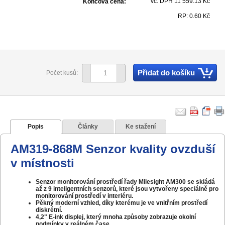
vč. DPH 11 559.13 Kč
Koncová cena:
RP: 0.60 Kč
Přidat do košíku
Počet kusů:
Popis
Články
Ke stažení
AM319-868M Senzor kvality ovzduší
v místnosti
Senzor monitorování prostředí řady Milesight AM300 se skládá
až z 9 inteligentních senzorů, které jsou vytvořeny speciálně pro
monitorování prostředí v interiéru.
Pěkný moderní vzhled, díky kterému je ve vnitřním prostředí
diskrétní.
4,2"
E-ink displej
, který mnoha způsoby zobrazuje okolní
podmínky v reálném čase.