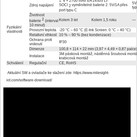
1. 4 × 2700 mAh ER14505 Li-
5V
SOCl
vyměnitelné baterie 2. 5V/1A přes
Zdroj napájení
2
ty
port typu C
Životnost
2
Kolem 3 let
Kolem 1,5 roku
—
baterie
(interval
10 minut)
Fyzikální
Provozní teplota
-20 °C – 60 °C (E-Ink Screen: 0 °C – 40 °C)
vlastnosti
Relativní vlhkost
10 % – 90 % (bez kondenzace)
Ochrana proti
IP30
vniknutí
Dimenze
100,8 × 114 × 22 mm (3,97 × 4,49 × 0,87 palce
3M pásková montáž, nástěnná šroubová montá
Instalace
krabicová montáž
Schválení
Regulační
CE, RoHS
Aktuální SW a ovladače ke stažení zde:
https://www.milesight-
iot.com/software-download/