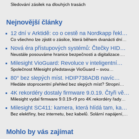
Sledování zásilek na dlouhých trasách
Nejnovější články
12 dní v Arktidě: co o cestě na Nordkapp řekla
data ze SMARTBOX 2 MAX
Co všechno lze zjistit o zásilce, která během dvanácti dní
projede Arktidou? SMARTBOX 2 MAX jsme vzali na trasu z
Nová éra přístupových systémů: Čtečky HID
Tromsø přes Lofoty, Kirunu a finské Laponsko až na
Signo
Nordkapp. Bez jediného dobití, v mrazu až −13 °C a mimo
Neustále posouváme hranice bezpečnosti a digitalizace.
stabilní mobilní signál zaznamenával polohu, teplotu, světlo,
Rádi bychom Vám proto představili naši nejnovější nabídku
Milesight VioGuard: Revoluce v inteligentní
otřesy i náklon. Výsledkem není jen čára na mapě, ale
v oblasti kontroly přístupu – moderní a vysoce univerzální
detekci dopravních přestupků
podrobný datový příběh celé cesty.
čtečky HID Signo.
Společnost Milesight představuje VioGuard – svou
nejnovější proprietární technologii pro pokročilou detekci
80° bez slepých míst. HDIP738ADB navíc
dopravních přestupků. Tento systém, poháněný
streamuje na YouTube – bez PC.
sofistikovanými algoritmy umělé inteligence (AI), je navržen
Hledáte stoprocentní přehled bez slepých míst? Stropní
tak, aby poskytoval komplexní nástroje pro vymáhání
panoramatická kamera HDIP738ADB skládá obraz ze dvou
4K rekordéry dostaly firmware 9.0.19. Čtyři věci,
dopravních předpisů, zvyšoval bezpečnost na silnicích a
4MP senzorů SONY do jednoho čistého 180° záběru bez
které musíte vědět.
optimalizoval plynulost dopravy v moderních městech.
zkreslení. K tomu přidává AI detekci osob a vozidel,
Milesight vydal firmware 9.0.19-r9 pro 4K rekordéry řady
obousměrný zvuk a unikátní možnost přímého vysílání na
H.265. Pokud tyhle systémy instalujete, jsou tu čtyři věci,
Milesight SC411: kamera, která hlídá tam, kam
YouTube – bez běžícího počítače.
které vám zjednoduší práci – a jedna z nich vám ušetří
kabel nedosáhne
spoustu zbytečných výjezdů k zákazníkům.
Bez elektřiny, bez internetu, bez kabelů. Solární napájení,
4G LTE a trojitá detekce PIR × AOV × AI hlídají staveniště,
pole i odlehlé objekty – a alarm s důkazem pošlou rovnou na
váš telefon. Podívejte se na video.
Mohlo by vás zajímat