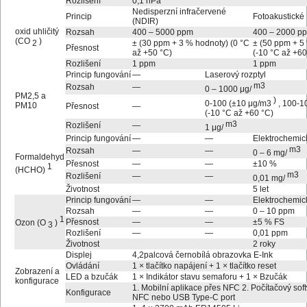
Rozlišení
0,1 hPa
Nedisperzní infračervené
Princip
Fotoakustické
(NDIR)
oxid uhličitý
Rozsah
400 – 5000 ppm
400 – 2000 p
(CO
)
± (30 ppm + 3 % hodnoty) (0 °C
± (50 ppm + 5
2
Přesnost
až +50 °C)
(-10 °C až +60
Rozlišení
1 ppm
1 ppm
Princip fungování
—
Laserový rozptyl
m3
Rozsah
—
0 – 1000 μg/
PM2,5 a
)
0-100 (±10 μg/m3
, 100-1
PM10
Přesnost
—
(-10 °C až +60 °C)
m3
Rozlišení
—
1 μg/
Princip fungování
—
—
Elektrochemic
m3
Rozsah
—
—
0 – 6 mg/
Formaldehyd
Přesnost
—
—
±10 %
1
(HCHO)
m3
Rozlišení
—
—
0,01 mg/
Životnost
5 let
Princip fungování
—
—
Elektrochemic
Rozsah
—
—
0 – 10 ppm
1
Přesnost
—
—
±5 % FS
Ozon (O
)
3
Rozlišení
—
—
0,01 ppm
Životnost
2 roky
Displej
4,2palcová černobílá obrazovka E-Ink
Ovládání
1 × tlačítko napájení + 1 × tlačítko reset
Zobrazení a
LED a bzučák
1 × Indikátor stavu semaforu + 1 × Bzučák
konfigurace
1. Mobilní aplikace přes NFC 2. Počítačový sof
Konfigurace
NFC nebo USB Type-C port