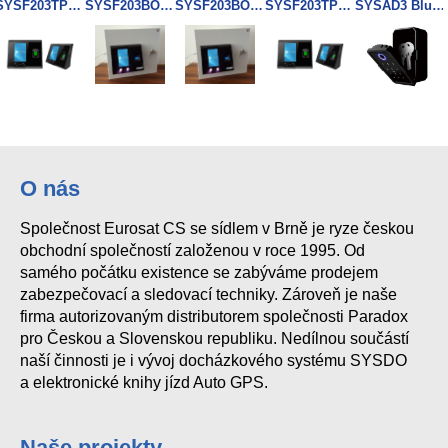
SYSF203TPD-docházkový terminál dual format
SYSF203BOX1D portable SYSDO
SYSF203BOX1M portable SYSDO
SYSF203TPM SYSDO
SYSAD3 Bluetooth Key box Tuya Finger/Key/MF
O nás
Společnost Eurosat CS se sídlem v Brně je ryze českou
obchodní společností založenou v roce 1995. Od
samého počátku existence se zabýváme prodejem
zabezpečovací a sledovací techniky. Zároveň je naše
firma autorizovaným distributorem společnosti Paradox
pro Českou a Slovenskou republiku. Nedílnou součástí
naší činnosti je i vývoj docházkového systému SYSDO
a elektronické knihy jízd Auto GPS.
Naše projekty