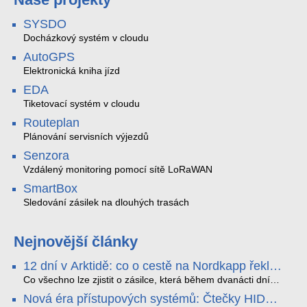
SYSDO
Docházkový systém v cloudu
AutoGPS
Elektronická kniha jízd
EDA
Tiketovací systém v cloudu
Routeplan
Plánování servisních výjezdů
Senzora
Vzdálený monitoring pomocí sítě LoRaWAN
SmartBox
Sledování zásilek na dlouhých trasách
Nejnovější články
12 dní v Arktidě: co o cestě na Nordkapp řekla
data ze SMARTBOX 2 MAX
Co všechno lze zjistit o zásilce, která během dvanácti dní
projede Arktidou? SMARTBOX 2 MAX jsme vzali na trasu z
Nová éra přístupových systémů: Čtečky HID
Tromsø přes Lofoty, Kirunu a finské Laponsko až na