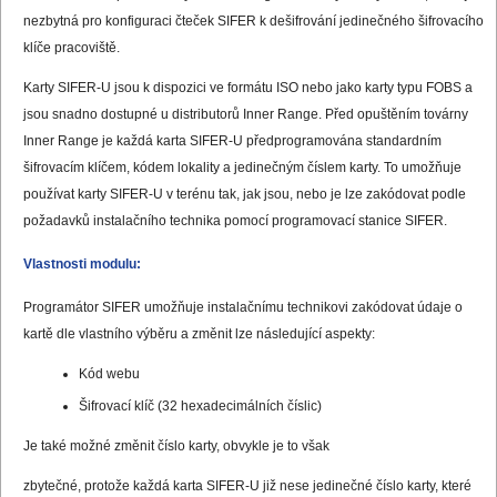
nezbytná pro konfiguraci čteček SIFER k dešifrování jedinečného šifrovacího
klíče pracoviště.
Karty SIFER-U jsou k dispozici ve formátu ISO nebo jako karty typu FOBS a
jsou snadno dostupné u distributorů Inner Range. Před opuštěním továrny
Inner Range je každá karta SIFER-U předprogramována standardním
šifrovacím klíčem, kódem lokality a jedinečným číslem karty. To umožňuje
používat karty SIFER-U v terénu tak, jak jsou, nebo je lze zakódovat podle
požadavků instalačního technika pomocí programovací stanice SIFER.
Vlastnosti modulu:
Programátor SIFER umožňuje instalačnímu technikovi zakódovat údaje o
kartě dle vlastního výběru a změnit lze následující aspekty:
Kód webu
Šifrovací klíč (32 hexadecimálních číslic)
Je také možné změnit číslo karty, obvykle je to však
zbytečné, protože každá karta SIFER-U již nese jedinečné číslo karty, které