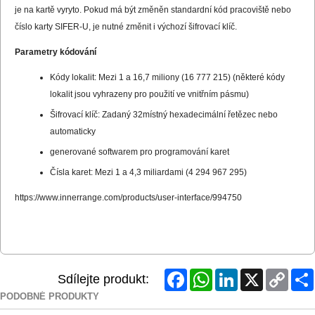
je na kartě vyryto. Pokud má být změněn standardní kód pracoviště nebo
číslo karty SIFER-U, je nutné změnit i výchozí šifrovací klíč.
Parametry kódování
Kódy lokalit: Mezi 1 a 16,7 miliony (16 777 215) (některé kódy
lokalit jsou vyhrazeny pro použití ve vnitřním pásmu)
Šifrovací klíč: Zadaný 32místný hexadecimální řetězec nebo
automaticky
generované softwarem pro programování karet
Čísla karet: Mezi 1 a 4,3 miliardami (4 294 967 295)
https://www.innerrange.com/products/user-interface/994750
Facebook
WhatsApp
LinkedIn
X
Copy
Sdílejte produkt:
Link
PODOBNÉ PRODUKTY