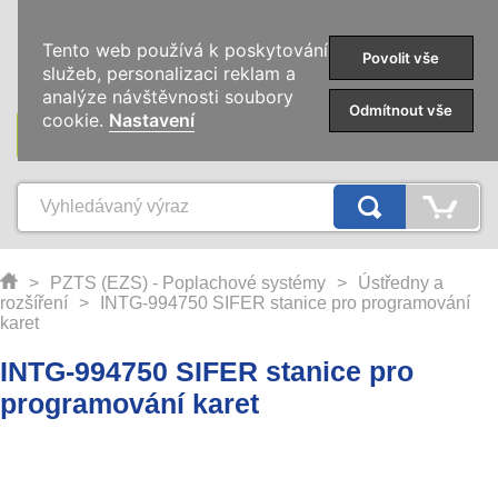
0
Tento web používá k poskytování
Povolit vše
služeb, personalizaci reklam a
analýze návštěvnosti soubory
Odmítnout vše
cookie.
Nastavení
KATEGORIE
>
PZTS (EZS) - Poplachové systémy
>
Ústředny a
rozšíření
>
INTG-994750 SIFER stanice pro programování
karet
INTG-994750 SIFER stanice pro
programování karet