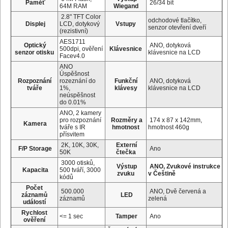
Paměť
26/34 bit
64M RAM
Wiegand
2.8" TFT Color
odchodové tlačítko,
Displej
LCD, dotykový
Vstupy
senzor otevření dveří
(rezistivní)
AES1711
Optický
ANO, dotyková
500dpi, ověření
Klávesnice
senzor otisku
klávesnice na LCD
Facev4.0
ANO
Úspěšnost
Rozpoznání
rozeznání do
Funkční
ANO, dotyková
tváře
1%,
klávesy
klávesnice na LCD
neúspěšnost
do 0.01%
ANO, 2 kamery
pro rozpoznání
Rozměry a
174 x 87 x 142mm,
Kamera
tváře s IR
hmotnost
hmotnost 460g
přísvitem
2K, 10K, 30K,
Externí
F/P Storage
Ano
50K
čtečka
3000 otisků,
Výstup
ANO, Zvukové instrukce
Kapacita
500 tváří, 3000
zvuku
v Češtině
kódů
Počet
500.000
ANO, Dvě červená a
záznamů
LED
záznamů
zelená
událostí
Rychlost
<= 1 sec
Tamper
Ano
ověření