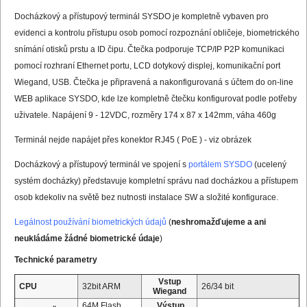
Docházkový a přístupový terminál SYSDO je kompletně vybaven pro
evidenci a kontrolu přístupu osob pomocí rozpoznání obličeje, biometrického
snímání otisků prstu a ID čipu. Čtečka podporuje TCP/IP P2P komunikaci
pomocí rozhraní Ethernet portu, LCD dotykový displej, komunikační port
Wiegand, USB. Čtečka je připravená a nakonfigurovaná s účtem do on-line
WEB aplikace SYSDO, kde lze kompletně čtečku konfigurovat podle potřeby
uživatele. Napájení 9 - 12VDC, rozměry 174 x 87 x 142mm, váha 460g
Terminál nejde napájet přes konektor RJ45 ( PoE ) - viz obrázek
Docházkový a přístupový terminál ve spojení s
portálem SYSDO
(ucelený
systém docházky) představuje kompletní správu nad docházkou a přístupem
osob kdekoliv na světě bez nutnosti instalace SW a složité konfigurace.
Legálnost používání biometrických údajů
(
neshromažďujeme a ani
neukládáme žádné biometrické údaje
)
Technické parametry
Vstup
CPU
32bit ARM
26/34 bit
Wiegand
64M Flash,
Výstup