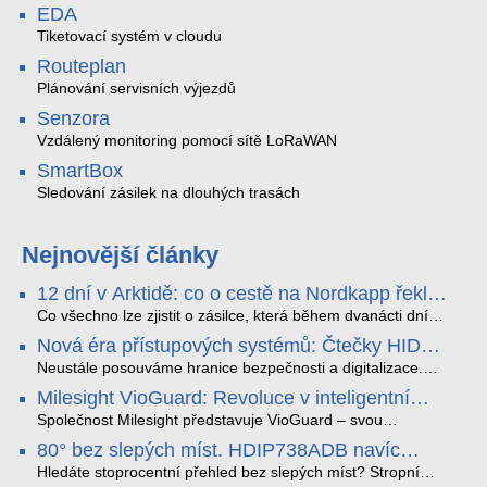
EDA
Tiketovací systém v cloudu
Routeplan
Plánování servisních výjezdů
Senzora
Vzdálený monitoring pomocí sítě LoRaWAN
SmartBox
Sledování zásilek na dlouhých trasách
Nejnovější články
12 dní v Arktidě: co o cestě na Nordkapp řekla
data ze SMARTBOX 2 MAX
Co všechno lze zjistit o zásilce, která během dvanácti dní
projede Arktidou? SMARTBOX 2 MAX jsme vzali na trasu z
Nová éra přístupových systémů: Čtečky HID
Tromsø přes Lofoty, Kirunu a finské Laponsko až na
Signo
Nordkapp. Bez jediného dobití, v mrazu až −13 °C a mimo
Neustále posouváme hranice bezpečnosti a digitalizace.
stabilní mobilní signál zaznamenával polohu, teplotu, světlo,
Rádi bychom Vám proto představili naši nejnovější nabídku
Milesight VioGuard: Revoluce v inteligentní
otřesy i náklon. Výsledkem není jen čára na mapě, ale
v oblasti kontroly přístupu – moderní a vysoce univerzální
detekci dopravních přestupků
podrobný datový příběh celé cesty.
čtečky HID Signo.
Společnost Milesight představuje VioGuard – svou
nejnovější proprietární technologii pro pokročilou detekci
80° bez slepých míst. HDIP738ADB navíc
dopravních přestupků. Tento systém, poháněný
streamuje na YouTube – bez PC.
sofistikovanými algoritmy umělé inteligence (AI), je navržen
Hledáte stoprocentní přehled bez slepých míst? Stropní