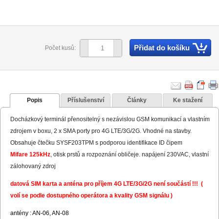
Přidat do košíku
Počet kusů:
Popis
Příslušenství
Články
Ke stažení
Docházkový terminál přenositelný s nezávislou GSM komunikací a vlastním
zdrojem v boxu, 2 x SMA porty pro 4G LTE/3G/2G. Vhodné na stavby.
Obsahuje čtečku SYSF203TPM s podporou identifikace ID čipem
Mifare 125kHz
, otisk prstů a rozpoznání obličeje. napájení 230VAC, vlastní
zálohovaný zdroj
datová SIM karta a anténa pro příjem 4G LTE/3G/2G není součástí !!! (
volí se podle dostupného operátora a kvality GSM signálu )
antény : AN-06, AN-08