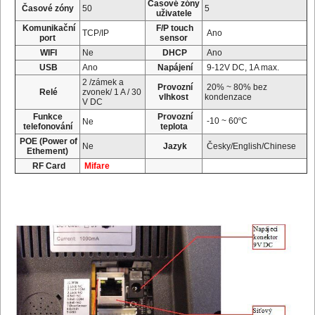
Časové zóny
Časové zóny
50
5
uživatele
Komunikační
F/P touch
TCP/IP
Ano
port
sensor
WIFI
Ne
DHCP
Ano
USB
Ano
Napájení
9-12V DC, 1A max.
2 /zámek a
Provozní
20% ~ 80% bez
Relé
zvonek/ 1 A / 30
vlhkost
kondenzace
V DC
Funkce
Provozní
-10 ~ 60
º
C
Ne
telefonování
teplota
POE (Power of
Ne
Jazyk
Česky/English/Chinese
Ethement)
RF Card
Mifare