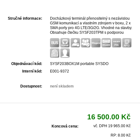
Stručné informace:
Docházkový terminál přenositelný s nezávislou
GSM komunikací a vlastním zdrojem v boxu, 2 x
SMA porty pro 4G LTE/3G/2G. Vhodné na stavby.
Obsahuje čtečku SYSF203TPM s podporou
identifikace ID čipem Mifare 125kHz , otisk prstů a
rozpoznání obličeje. napájení 230VAC, vlastní
zálohovaný zdroj.
Objednávací kód:
SYSF203BOX1M portable SYSDO
Interní kód:
E001-9372
Dostupnost:
není skladem
16 500.00 Kč
vč. DPH 19 965.00 Kč
Koncová cena:
RP: 8.00 Kč