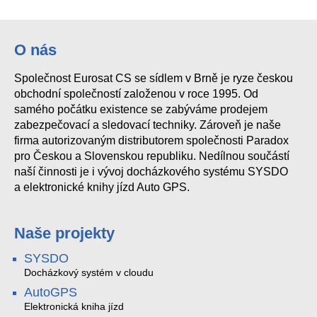
SYSF203TPD-docházkový terminál dual format
SYSF203TPM SYSDO
SYSF91E Fingerprint/RFID SYSDO acces reader
SYSA20 Finger/Key/EM Reader
O nás
Společnost Eurosat CS se sídlem v Brně je ryze českou
SYSF203BOX1 portable SYSDO
obchodní společností založenou v roce 1995. Od
samého počátku existence se zabýváme prodejem
zabezpečovací a sledovací techniky. Zároveň je naše
firma autorizovaným distributorem společnosti Paradox
pro Českou a Slovenskou republiku. Nedílnou součástí
naší činnosti je i vývoj docházkového systému SYSDO
a elektronické knihy jízd Auto GPS.
Naše projekty
SYSDO
Docházkový systém v cloudu
AutoGPS
Elektronická kniha jízd