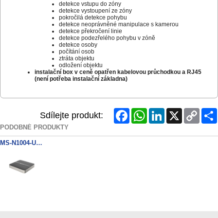
detekce vstupu do zóny
detekce vystoupení ze zóny
pokročilá detekce pohybu
detekce neoprávněné manipulace s kamerou
detekce překročení linie
detekce podezřelého pohybu v zóně
detekce osoby
počítání osob
ztráta objektu
odložení objektu
instalační box v ceně opatřen kabelovou průchodkou a RJ45
(není potřeba instalační základna)
Facebook
WhatsApp
LinkedIn
X
Copy
Sdílejte produkt:
Link
PODOBNÉ PRODUKTY
MS-N1004-UC 4ch.