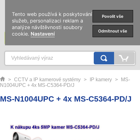
0
Tento web používá k poskytování
Povolit vše
služeb, personalizaci reklam a
analýze návštěvnosti soubory
Odmítnout vše
cookie.
Nastavení
KATEGORIE
>
CCTV a IP kamerové systémy
>
IP kamery
>
MS-
N1004UPC + 4x MS-C5364-PD/J
MS-N1004UPC + 4x MS-C5364-PD/J