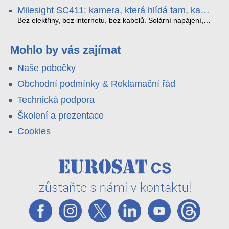
obousměrný zvuk a unikátní možnost přímého vysílání na
H.265. Pokud tyhle systémy instalujete, jsou tu čtyři věci,
Milesight SC411: kamera, která hlídá tam, kam
YouTube – bez běžícího počítače.
které vám zjednoduší práci – a jedna z nich vám ušetří
kabel nedosáhne
spoustu zbytečných výjezdů k zákazníkům.
Bez elektřiny, bez internetu, bez kabelů. Solární napájení,
4G LTE a trojitá detekce PIR × AOV × AI hlídají staveniště,
pole i odlehlé objekty – a alarm s důkazem pošlou rovnou na
váš telefon. Podívejte se na video.
Mohlo by vás zajímat
Naše pobočky
Obchodní podmínky & Reklamační řád
Technická podpora
Školení a prezentace
Cookies