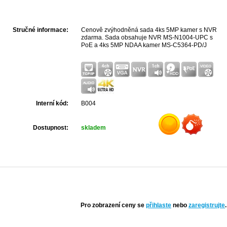
Stručné informace:
Cenově zvýhodněná sada 4ks 5MP kamer s NVR
zdarma. Sada obsahuje NVR MS-N1004-UPC s
PoE a 4ks 5MP NDAA kamer MS-C5364-PD/J
Interní kód:
B004
Dostupnost:
skladem
Pro zobrazení ceny se
přihlaste
nebo
zaregistrujte
.