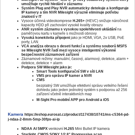
umožňuje rychlé hledání v záznamu
Systém Plug and Play
NVR automaticky detekuje a konfiguruje
IP kamery a tím
NVR Milesight výrazně eliminuje potřebu
znalostí v IT
Vysoce účinná videokomprese
H.265+
(HEVC) snižuje náročnost
kapacity HDD při zachování vysoké kvality obrazu
ANR systém záznamu s vysokou spolehlivosti ukládání
na
paměťovou kartu v kameře s možností obnovy
Vysoká konektivita připojeni
jako je HDMI, VGA, 2x USB, PoE
porty, LAN
VCA analýza obrazu s deseti funkcí a
systému souborů MSFS
se
Milesight NVR řadí mezi vysoce inteligentní výkonné
bezpečnostní záznamové zařízení
Záznamové režimy: manuální, časový, alarmový, detekce, alarm +
detekce, detekce + alarm
Podpora SW Milesight jako je:
Smart Tools konfigurační SW v síti LAN
VMS pro správu IP kamer a NVR
CMS
bezplatný SW umožňuje efektivní správu velkého řešení
dohledu jako jeden jednotný systém s p
odporou až 256
zařízení včetně interaktivních map
M-Sight Pro m
obilní APP pro Android a iOS
Kamera
https://eshop.eurosat.cz/product/117438/10741/ms-c5364-pd-
j-ndaa-2-8mm-5mp-30fps-ai-ip
NDAA AI 5MPX
venkovní
H.265
Mini Bullet IP kamera
Starlight, CMOS SONY 1/2.8" Progressive scan