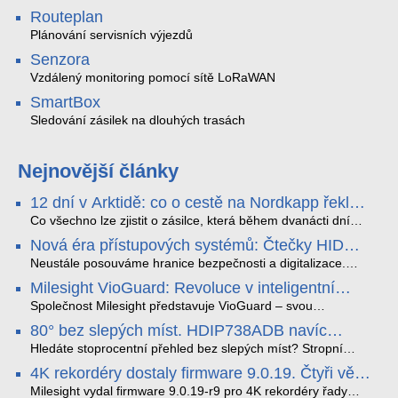
Routeplan
Plánování servisních výjezdů
Senzora
Vzdálený monitoring pomocí sítě LoRaWAN
SmartBox
Sledování zásilek na dlouhých trasách
Nejnovější články
12 dní v Arktidě: co o cestě na Nordkapp řekla
data ze SMARTBOX 2 MAX
Co všechno lze zjistit o zásilce, která během dvanácti dní
projede Arktidou? SMARTBOX 2 MAX jsme vzali na trasu z
Nová éra přístupových systémů: Čtečky HID
Tromsø přes Lofoty, Kirunu a finské Laponsko až na
Signo
Nordkapp. Bez jediného dobití, v mrazu až −13 °C a mimo
Neustále posouváme hranice bezpečnosti a digitalizace.
stabilní mobilní signál zaznamenával polohu, teplotu, světlo,
Rádi bychom Vám proto představili naši nejnovější nabídku
Milesight VioGuard: Revoluce v inteligentní
otřesy i náklon. Výsledkem není jen čára na mapě, ale
v oblasti kontroly přístupu – moderní a vysoce univerzální
detekci dopravních přestupků
podrobný datový příběh celé cesty.
čtečky HID Signo.
Společnost Milesight představuje VioGuard – svou
nejnovější proprietární technologii pro pokročilou detekci
80° bez slepých míst. HDIP738ADB navíc
dopravních přestupků. Tento systém, poháněný
streamuje na YouTube – bez PC.
sofistikovanými algoritmy umělé inteligence (AI), je navržen
Hledáte stoprocentní přehled bez slepých míst? Stropní
tak, aby poskytoval komplexní nástroje pro vymáhání
panoramatická kamera HDIP738ADB skládá obraz ze dvou
4K rekordéry dostaly firmware 9.0.19. Čtyři věci,
dopravních předpisů, zvyšoval bezpečnost na silnicích a
4MP senzorů SONY do jednoho čistého 180° záběru bez
které musíte vědět.
optimalizoval plynulost dopravy v moderních městech.
zkreslení. K tomu přidává AI detekci osob a vozidel,
Milesight vydal firmware 9.0.19-r9 pro 4K rekordéry řady