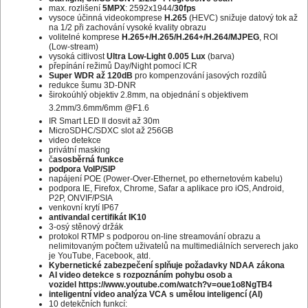
max. rozlišení
5MPX
: 2592x1944/
30fps
vysoce účinná videokomprese
H.265
(HEVC) snižuje datový tok až
na 1/2 při zachování vysoké kvality obrazu
volitelné komprese
H.265+/H.265/H.264+/H.264/MJPEG
, ROI
(Low-stream)
vysoká citlivost
Ultra Low-Light 0.005 Lux
(barva)
přepínání režimů Day/Night pomocí ICR
Super WDR až 120dB
pro kompenzování jasových rozdílů
redukce šumu 3D-DNR
širokoúhlý objektiv 2.8mm, na objednání s objektivem
3.2mm/3.6mm/6mm @F1.6
IR Smart LED II dosvit až 30m
MicroSDHC/SDXC slot až 256GB
video detekce
privátní masking
č
asosběrná funkce
podpora VoIP/SIP
napájení POE (Power-Over-Ethernet, po ethernetovém kabelu)
podpora IE, Firefox, Chrome, Safar a aplikace pro iOS, Android,
P2P, ONVIF/PSIA
venkovní krytí IP67
antivandal certifikát IK10
3-osý stěnový držák
protokol RTMP s podporou on-line streamování obrazu a
nelimitovaným počtem uživatelů na multimediálních serverech jako
je YouTube, Facebook, atd.
Kybernetické zabezpečení splňuje požadavky NDAA zákona
AI video detekce s rozpoznáním pohybu osob a
vozidel
https://www.youtube.com/watch?v=oue1o8NgTB4
inteligentní video analýza VCA s umělou inteligencí (AI)
10 detekčních funkcí: