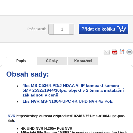
Přidat do košíku
Počet kusů:
Popis
Články
Ke stažení
Obsah sady:
4ks MS-C5364-PD/J NDAA AI IP kompakt kamera
5MP 2592x1944/30fps, objektiv 2.5mm a instalační
základnou v ceně
1ks NVR MS-N1004-UPC 4K UHD NVR 4x PoE
NVR
https://eshop.eurosat.cz/product/102483/351/ms-n1004-upc-poe-
4ch
.
4K UHD NVR H.265+ PoE NVR
Milesight File System "MSFS" je nový souborový systém který