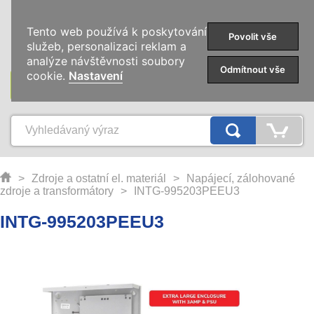
0
Tento web používá k poskytování
Povolit vše
služeb, personalizaci reklam a
analýze návštěvnosti soubory
Odmítnout vše
cookie.
Nastavení
KATEGORIE
>
Zdroje a ostatní el. materiál
>
Napájecí, zálohované
zdroje a transformátory
>
INTG-995203PEEU3
INTG-995203PEEU3