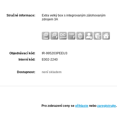
Stručné informace:
Extra velký box s integrovaným zálohovaným
zdrojem 3A
Objednávací kód:
IR-995203PEEU3
Interní kód:
E002-2240
Dostupnost:
není skladem
Pro zobrazení ceny se
přihlaste
nebo
zaregistrujte
.