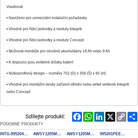
Vlastnosti:
• Navrženo pro univerzální instalační požadavky
• Vhodné pro řídicí jednotky a moduly Integriti
• Vhodné pro řídicí jednotky a moduly Concept
• Možnosti montáže pro olověné akumulátory 18 Ah nebo 9 Ah
• K dispozici jsou volitelné držáky baterií
• Nízkoprofilový design – rozměry 702 (D) x 358 (Š) x 85 (H)
• Vhodné pro montážní desky zařízení střední nebo velké velikosti Integriti
nebo Concept
Facebook
WhatsApp
LinkedIn
X
Copy
Sdílejte produkt:
Link
PODOBNÉ PRODUKTY
INTG-995204 Box-Widebody Enclosure
AWSY1205MA + TP12180
AWSY1205MA + TP1270
995201PEEU3 Box se zdrojem 3A