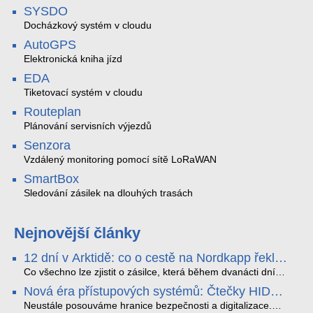
SYSDO
Docházkový systém v cloudu
AutoGPS
Elektronická kniha jízd
EDA
Tiketovací systém v cloudu
Routeplan
Plánování servisních výjezdů
Senzora
Vzdálený monitoring pomocí sítě LoRaWAN
SmartBox
Sledování zásilek na dlouhých trasách
Nejnovější články
12 dní v Arktidě: co o cestě na Nordkapp řekla
data ze SMARTBOX 2 MAX
Co všechno lze zjistit o zásilce, která během dvanácti dní
projede Arktidou? SMARTBOX 2 MAX jsme vzali na trasu z
Nová éra přístupových systémů: Čtečky HID
Tromsø přes Lofoty, Kirunu a finské Laponsko až na
Signo
Nordkapp. Bez jediného dobití, v mrazu až −13 °C a mimo
Neustále posouváme hranice bezpečnosti a digitalizace.