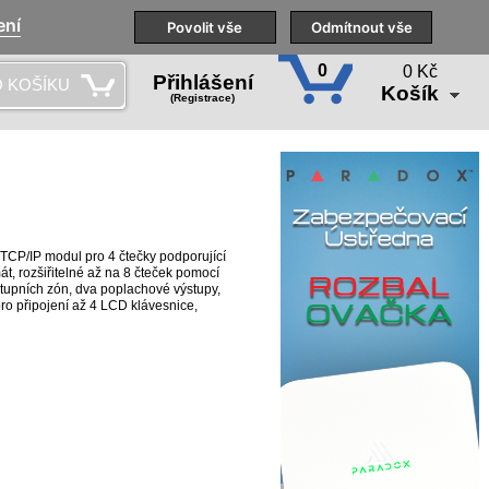
ení
Naše pobočky
Technická podpora
Povolit vše
Školení
Odmítnout vše
CS
0
0 Kč
Přihlášení
 KOŠÍKU
Košík
(Registrace)
TCP/IP modul pro 4 čtečky podporující
 rozšiřitelné až na 8 čteček pomocí
upních zón, dva poplachové výstupy,
o připojení až 4 LCD klávesnice,
 připojení GSM modem, PC atd.
nitoring po TCP/IP je zabezpečen SW