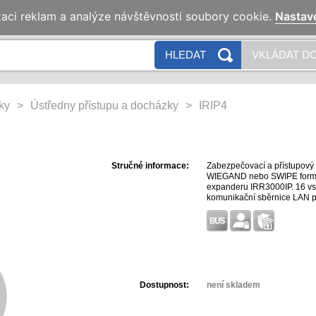
zaci reklam a analýze návštěvnosti soubory cookie.
Nastav
HLEDAT
VKLÁDAT DO
ky
>
Ústředny přístupu a docházky
>
IRIP4
Stručné informace:
Zabezpečovací a přístupový 
WIEGAND nebo SWIPE formát,
expanderu IRR3000IP. 16 vst
komunikační sběrnice LAN pr
komunikační port RS232 pro
Programováni a vzdálený mo
INSIGHT.
Dostupnost:
není skladem