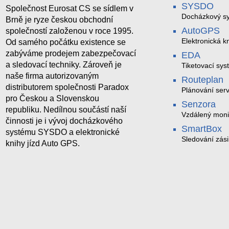
SYSDO
Společnost Eurosat CS se sídlem v
Docházkový sy
Brně je ryze českou obchodní
AutoGPS
společností založenou v roce 1995.
Elektronická kn
Od samého počátku existence se
zabýváme prodejem zabezpečovací
EDA
a sledovací techniky. Zároveň je
Tiketovací sys
naše firma autorizovaným
Routeplan
distributorem společnosti Paradox
Plánování serv
pro Českou a Slovenskou
Senzora
republiku. Nedílnou součástí naší
Vzdálený moni
činnosti je i vývoj docházkového
LoRaWAN
SmartBox
systému SYSDO a elektronické
Sledování zási
knihy jízd Auto GPS.
trasách