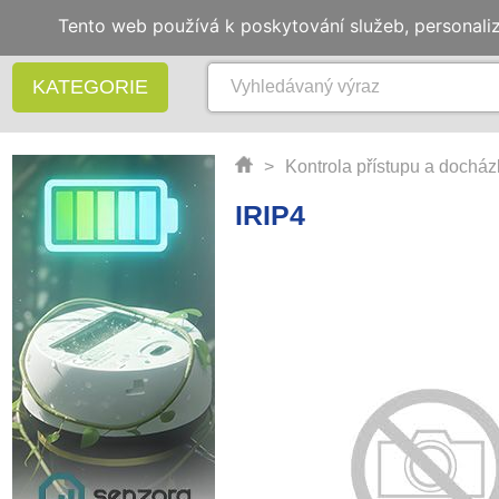
Tento web používá k poskytování služeb, personali
KATEGORIE
>
Kontrola přístupu a docház
IRIP4