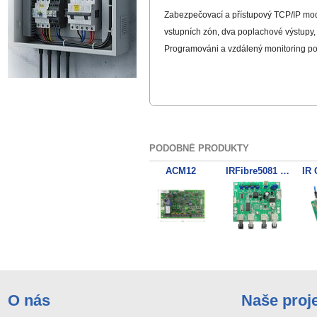
Zabezpečovací a přístupový TCP/IP mod
vstupních zón, dva poplachové výstupy
Programováni a vzdálený monitoring p
PODOBNÉ PRODUKTY
ACM12
IRFibre5081 Modem Multi Mode
O nás
Naše proj