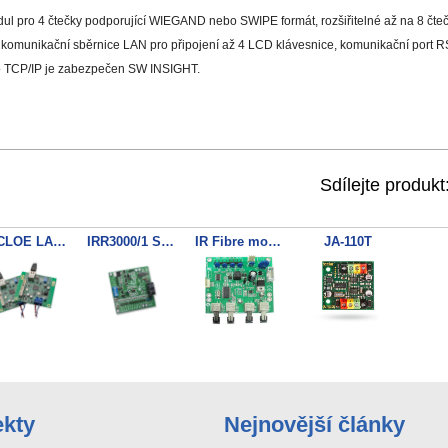
ul pro 4 čtečky podporující WIEGAND nebo SWIPE formát, rozšiřitelné až na 8 čt
, komunikační sběrnice LAN pro připojení až 4 LCD klávesnice, komunikační port 
o TCP/IP je zabezpečen SW INSIGHT.
Sdílejte produkt
IR CLOE LAN over ethernet modu
IRR3000/1 Single Door Access
IR Fibre modem Single Mode
JA-110T
ekty
Nejnovější články