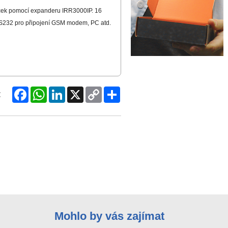
eček pomocí expanderu IRR3000IP. 16
RS232 pro připojení GSM modem, PC atd.
Facebook
WhatsApp
LinkedIn
X
Copy
Share
:
Link
Mohlo by vás zajímat