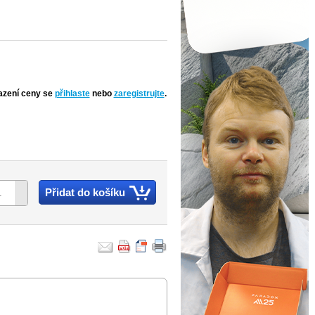
azení ceny se
přihlaste
nebo
zaregistrujte
.
Přidat do košíku