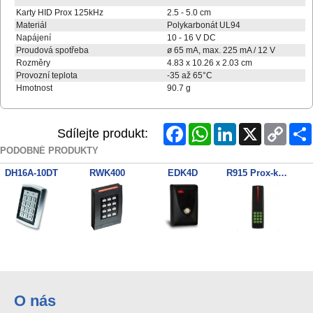
Karty HID Prox 125kHz
2.5 - 5.0 cm
Materiál
Polykarbonát UL94
Napájení
10 - 16 V DC
Proudová spotřeba
ø 65 mA, max. 225 mA / 12 V
Rozměry
4.83 x 10.26 x 2.03 cm
Provozní teplota
-35 až 65°C
Hmotnost
90.7 g
Facebook
WhatsApp
LinkedIn
X
Copy
Sdílejte produkt:
Link
PODOBNÉ PRODUKTY
DH16A-10DT
RWK400
EDK4D
R915 Prox-key reader 4wir
RW300 Reader / Writer 13.56Mhz
iClass RP40 bezkontaktní čtečka
iCLASS SE R30
R910 Proximity reader 4wir
O nás