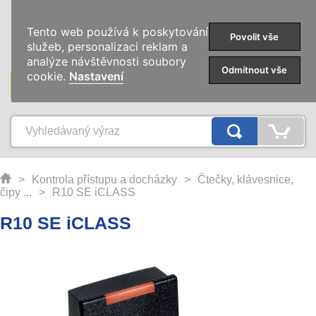
0
Tento web používá k poskytování
Povolit vše
služeb, personalizaci reklam a
analýze návštěvnosti soubory
Odmítnout vše
cookie.
Nastavení
KATEGORIE
>
Kontrola přístupu a docházky
>
Čtečky, klávesnice,
čipy ...
>
R10 SE iCLASS
R10 SE iCLASS