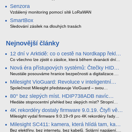
Senzora
Vzdálený monitoring pomocí sítě LoRaWAN
SmartBox
Sledování zásilek na dlouhých trasách
Nejnovější články
12 dní v Arktidě: co o cestě na Nordkapp řekla
data ze SMARTBOX 2 MAX
Co všechno lze zjistit o zásilce, která během dvanácti dní
projede Arktidou? SMARTBOX 2 MAX jsme vzali na trasu z
Nová éra přístupových systémů: Čtečky HID
Tromsø přes Lofoty, Kirunu a finské Laponsko až na
Signo
Nordkapp. Bez jediného dobití, v mrazu až −13 °C a mimo
Neustále posouváme hranice bezpečnosti a digitalizace.
stabilní mobilní signál zaznamenával polohu, teplotu, světlo,
Rádi bychom Vám proto představili naši nejnovější nabídku
Milesight VioGuard: Revoluce v inteligentní
otřesy i náklon. Výsledkem není jen čára na mapě, ale
v oblasti kontroly přístupu – moderní a vysoce univerzální
detekci dopravních přestupků
podrobný datový příběh celé cesty.
čtečky HID Signo.
Společnost Milesight představuje VioGuard – svou
nejnovější proprietární technologii pro pokročilou detekci
80° bez slepých míst. HDIP738ADB navíc
dopravních přestupků. Tento systém, poháněný
streamuje na YouTube – bez PC.
sofistikovanými algoritmy umělé inteligence (AI), je navržen
Hledáte stoprocentní přehled bez slepých míst? Stropní
tak, aby poskytoval komplexní nástroje pro vymáhání
panoramatická kamera HDIP738ADB skládá obraz ze dvou
4K rekordéry dostaly firmware 9.0.19. Čtyři věci,
dopravních předpisů, zvyšoval bezpečnost na silnicích a
4MP senzorů SONY do jednoho čistého 180° záběru bez
které musíte vědět.
optimalizoval plynulost dopravy v moderních městech.
zkreslení. K tomu přidává AI detekci osob a vozidel,
Milesight vydal firmware 9.0.19-r9 pro 4K rekordéry řady
obousměrný zvuk a unikátní možnost přímého vysílání na
H.265. Pokud tyhle systémy instalujete, jsou tu čtyři věci,
Milesight SC411: kamera, která hlídá tam, kam
YouTube – bez běžícího počítače.
které vám zjednoduší práci – a jedna z nich vám ušetří
kabel nedosáhne
spoustu zbytečných výjezdů k zákazníkům.
Bez elektřiny, bez internetu, bez kabelů. Solární napájení,