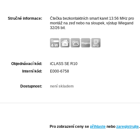
Stručné informace:
Čtečka bezkontaktních smart karet 13.56 MHz pro
montáž na zeď nebo na sloupek, výstup Wiegand
32/26 bit.
Objednávací kód:
iCLASS SE R10
Interní kód:
E000-6758
Dostupnost:
není skladem
Pro zobrazení ceny se
přihlaste
nebo
zaregistrujte
.