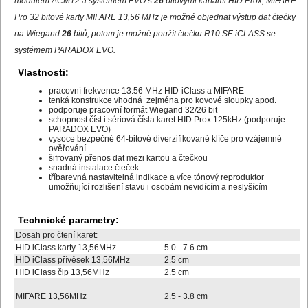
modulem ACM12 a systémem EVO s
26
bitovými kartami HID Prox, MIFARE.
Pro 32 bitové karty MIFARE 13,56 MHz je možné objednat výstup dat čtečky
na Wiegand
26
bitů, potom je možné použít čtečku R10 SE iCLASS se
systémem PARADOX EVO.
Vlastnosti:
pracovní frekvence 13.56 MHz HID-iClass a MIFARE
tenká konstrukce vhodná zejména pro kovové sloupky apod.
podporuje pracovní formát Wiegand 32/26 bit
schopnost číst i sériová čísla karet HID Prox 125kHz (podporuje
PARADOX EVO)
vysoce bezpečné 64-bitové diverzifikované klíče pro vzájemné
ověřování
šifrovaný přenos dat mezi kartou a čtečkou
snadná instalace čteček
tříbarevná nastavitelná indikace a více tónový reproduktor
umožňující rozlišení stavu i osobám nevidícím a neslyšícím
Technické parametry:
Dosah pro čtení karet:
HID iClass karty 13,56MHz
5.0 - 7.6 cm
HID iClass přívěsek 13,56MHz
2.5 cm
HID iClass čip 13,56MHz
2.5 cm
MIFARE 13,56MHz
2.5 - 3.8 cm