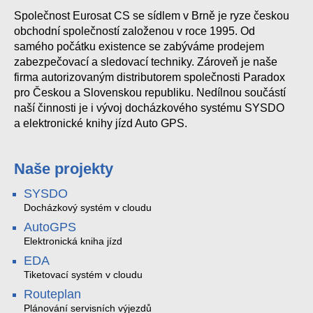
Společnost Eurosat CS se sídlem v Brně je ryze českou
SE RK40
EDK4B ctecka karet Emmarin
obchodní společností založenou v roce 1995. Od
samého počátku existence se zabýváme prodejem
zabezpečovací a sledovací techniky. Zároveň je naše
firma autorizovaným distributorem společnosti Paradox
pro Českou a Slovenskou republiku. Nedílnou součástí
naší činnosti je i vývoj docházkového systému SYSDO
a elektronické knihy jízd Auto GPS.
Naše projekty
SYSDO
Docházkový systém v cloudu
AutoGPS
Elektronická kniha jízd
EDA
Tiketovací systém v cloudu
Routeplan
Plánování servisních výjezdů