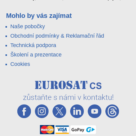
4G LTE a trojitá detekce PIR × AOV × AI hlídají staveniště,
pole i odlehlé objekty – a alarm s důkazem pošlou rovnou na
váš telefon. Podívejte se na video.
Mohlo by vás zajímat
Naše pobočky
Obchodní podmínky & Reklamační řád
Technická podpora
Školení a prezentace
Cookies