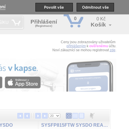
ení
pobočky
Technická podpora
Povolit vše
Školení
Odmítnout vše
CS
0
0 Kč
Přihlášení
ŠÍKU
Košík
(Registrace)
Ceny jsou zobrazovány uživatelům
přihlášeným
k
ověřenému
účtu.
Noví zákaznící se mohou registrovat
zde
.
SYSDO
SYSFP815FTW SYSDO READER, WiFi, IP65