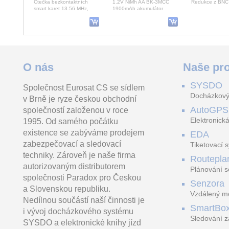
Čtečka bezkontaktních
1.2V NiMh AA BK-3MCC
Redukce z BNC 
smart karet 13.56 MHz,
1900mAh akumulátor
výstup Wiegand, RWK400:
sériový port RS-232 a RS-
Kryt/Maketa - Ajax MotionCam (10308)_black
A62
O nás
Naše pro
SYSDO
Společnost Eurosat CS se sídlem
Náhradní kryt/Maketa - Ajax
A62 instalační krabici s
Venkovní duální
Docházkový
v Brně je ryze českou obchodní
MotionCam, MotionCam
krytím IP67 pro kompaktni
detektor pohybu
(PhOD)_black.
kamery řady PRO a MINI
zabezpečovací
AutoGPS
společností založenou v roce
PTZ
Paradox M. Ob
Elektronická
1995. Od samého počátku
existence se zabýváme prodejem
EDA
zabezpečovací a sledovací
Tiketovací 
techniky. Zároveň je naše firma
Routepla
autorizovaným distributorem
Plánování s
společnosti Paradox pro Českou
Senzora
a Slovenskou republiku.
Vzdálený mo
Nedílnou součástí naší činnosti je
LoRaWAN
SmartBo
i vývoj docházkového systému
Sledování z
SYSDO a elektronické knihy jízd
trasách