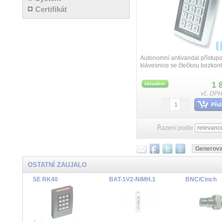
Certifikát
Autonomní antivandal přístup
klávesnice se čtečkou bezkont
identifikačních karet EMMARI
Krytí IP65, robustní kovové pr
1 
skladem
kovová podsvě...
vč. DPH
Přid
Řazení podle
OSTATNÍ ZAUJALO
SE RK40
BAT-1V2-NIMH.1
BNC/Cinch