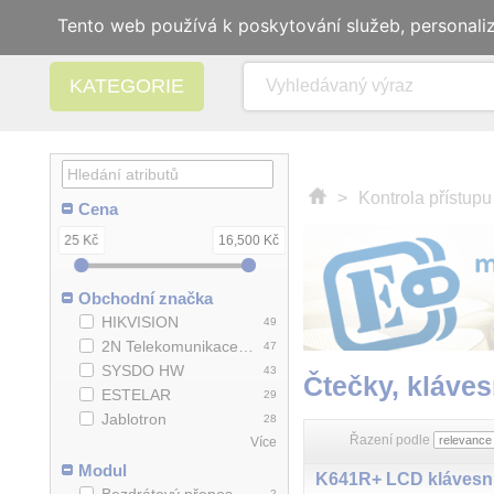
Tento web používá k poskytování služeb, personali
KATEGORIE
>
Kontrola přístup
Cena
25 Kč
16,500 Kč
Obchodní značka
HIKVISION
49
2N Telekomunikace a.s.
47
SYSDO HW
43
Čtečky, klávesn
ESTELAR
29
Jablotron
28
Řazení podle
Více
Modul
2