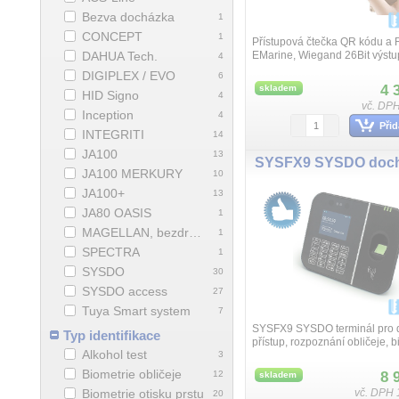
Bezva docházka
1
CONCEPT
1
Přístupová čtečka QR kódu a R
DAHUA Tech.
EMarine, Wiegand 26Bit výstu
4
- 16VDC, odběr max. 100mA, 
DIGIPLEX / EVO
6
86x86x42mm.
4 
skladem
HID Signo
4
vč. DPH
Inception
4
Přid
INTEGRITI
14
JA100
13
JA100 MERKURY
10
JA100+
13
JA80 OASIS
1
MAGELLAN, bezdrátový systém
1
SPECTRA
1
SYSDO
30
SYSDO access
27
Tuya Smart system
7
SYSFX9 SYSDO terminál pro 
Typ identifikace
přístup, rozpoznání obličeje, 
Alkohol test
3
čtečka, Emarine 125kHz karta 
objednání Mifare 13,56kHz/, k
Biometrie obličeje
12
8 
skladem
Biometrie otisku prstu
vč. DPH 
20