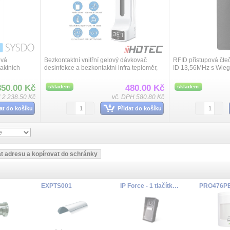
ová
Bezkontaktní vnitřní gelový dávkovač
RFID přístupová čte
aktních
desinfekce a bezkontaktní infra teploměr,
ID 13,56MHz s Wiega
N 125kHz.
optický a zvukový alarm, napájet 5VDC
napájení 9 až 12VD
ovedení,
USB-C port, dosah 5 až 10cm, přesn...
rozměry 49 x 20 x 11
850.00 Kč
480.00 Kč
skladem
skladem
 2 238.50 Kč
vč. DPH 580.80 Kč
at do košíku
Přidat do košíku
EXPTS001
IP Force - 1 tlačítko, HD kamera, 10W reproduktor
PRO476P