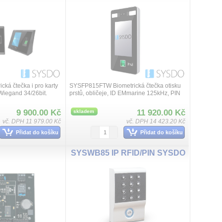
ká čtečka i pro karty
SYSFP815FTW Biometrická čtečka otisku
iegand 34/26bit.
prstů, obličeje, ID EMmarine 125kHz, PIN
kód, LCD dotykový displej, Wiegand
34/26bit. WiFI, Ethernet port, napáje...
9 900.00 Kč
11 920.00 Kč
skladem
vč. DPH 11 979.00 Kč
vč. DPH 14 423.20 Kč
Přidat do košíku
Přidat do košíku
SYSWB85 IP RFID/PIN SYSDO