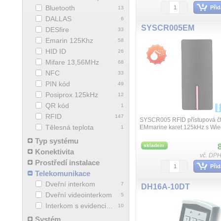
Bluetooth
Přid
13
DALLAS
6
SYSCR005EM
DESfire
33
Emarin 125Khz
58
HID ID
26
Mifare 13,56MHz
68
NFC
33
PIN kód
49
Posiprox 125kHz
12
QR kód
1
RFID
147
SYSCR005 RFID přístupová č
Tělesná teplota
EMmarine karet 125kHz s Wie
1
napájení 9 až 12VDC, odběr 
Typ systému
rozměry 49 x 20 x 110mm, kryt
skladem
Konektivita
vč. DPH
Prostředí instalace
Přid
Telekomunikace
Dveřní interkom
7
DH16A-10DT
Dveřní videointerkom
5
Interkom s evidenci přístupu
10
Systém