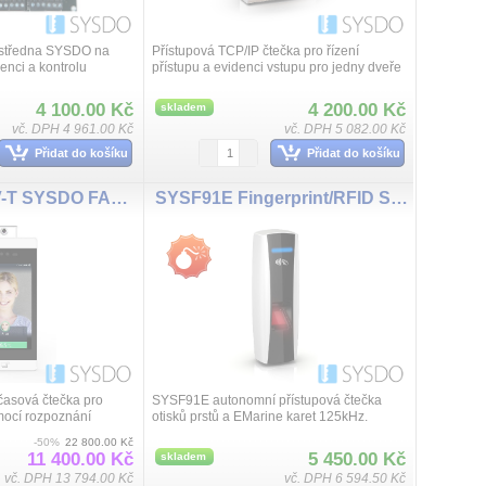
ústředna SYSDO na
Přístupová TCP/IP čtečka pro řízení
enci a kontrolu
přístupu a evidenci vstupu pro jedny dveře
 nebo jednoho směrů.
/při doplnění externí čtečky obousměrně/.
odporuje TCP/IP P2P
Čtečka má Wigand vstup pro přip...
4 100.00 Kč
4 200.00 Kč
skladem
vč. DPH 4 961.00 Kč
vč. DPH 5 082.00 Kč
Přidat do košíku
Přidat do košíku
SYSM385C2-V-T SYSDO FACE READER + TEMP
SYSF91E Fingerprint/RFID SYSDO acces reader
asová čtečka pro
SYSF91E autonomní přístupová čtečka
mocí rozpoznání
otisků prstů a EMarine karet 125kHz.
esné teploty,
Přístupová čtečka SYSDO ve spojení s
-50%
22 800.00 Kč
é ochranné roušky v
portálem SYSDO vytvoří ucelený systém
11 400.00 Kč
5 450.00 Kč
skladem
evidence d...
vč. DPH 13 794.00 Kč
vč. DPH 6 594.50 Kč