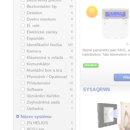
Bezdrátový přenos
Bezkontaktní čip
35
Detektor
6
Dveřní interkom
9
El. relé
2
Elektrické zámky
9
Expandér
2
Identifikační čtečka
192
Stejné parametry jako K641, a
Kamera
4
nádstavbou. Tato klávesnice n
Klávesnice a ovladače
50
obsahuje integrovanou přístu
a přístupový modul. Modře pod
Komunikátor
6
skladem
Montážní box a krabice
2
Převodník / Opakovač
1
Přih
Příslušenství
19
Software
SYSAQRW6
11
Vyzváněcí tlačítko
4
Zvýhodněná sada
1
Ústředna
7
Název systému
2N HELIOS
1
ACS-Line
3