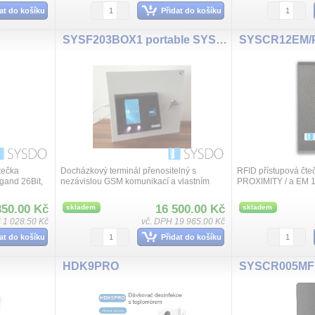
at do košíku
Přidat do košíku
SYSF203BOX1 portable SYSDO
SYSCR12EM/
tečka
Docházkový terminál přenositelný s
RFID přístupová čteč
gand 26Bit,
nezávislou GSM komunikací a vlastním
PROXIMITY / a EM 1
max. 30mA,
zdrojem v boxu, 2 x SMA porty pro 4G
26 Bit, napájení 9 
í IP68
LTE/3G/2G. Vhodné na stavby. Obsahuje
150 mA, rozměry 100 
850.00 Kč
16 500.00 Kč
skladem
skladem
čtečku S...
 1 028.50 Kč
vč. DPH 19 965.00 Kč
at do košíku
Přidat do košíku
HDK9PRO
SYSCR005MF