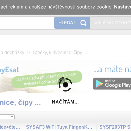
zaci reklam a analýze návštěvnosti soubory cookie.
Nastav
Naše 
HLEDAT
VKLÁDAT DO KO
u a docházky
>
Čtečky, klávesnice, čipy ...
ice, čipy ...
NAČÍTÁM...
K641R+ LCD klávesnice+čtečka
SYSAF3 WiFi Tuya Finger/Key/EM Reader WG
SYSF203TP 