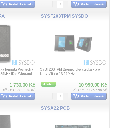
Přidat do košíku
Přidat do košíku
PA
SYSF203TPM SYSDO
ka formátu Positech /
SYSF203TPM Biometrická čtečka - pro
25kHz ID s Wiegand
karty Mifare 13,56MHz
až 12 VDC, odběr max.
x 46 x 20 ...
1 730.00 Kč
10 990.00 Kč
skladem
vč. DPH 2 093.30 Kč
vč. DPH 13 297.90 Kč
Přidat do košíku
Přidat do košíku
SYSA22 PCB