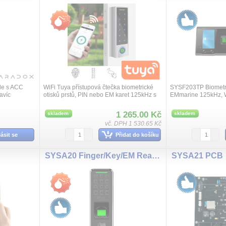
le s ACC
WiFi Tuya přístupová čtečka biometrické
SYSF203TP Biometric
avíc
otisků prstů, PIN nebo EM karet 125kHz s
EMmarine 125kHz, W
povou čtečku
Wiegand 26/34 výstupem až 1000
svícený ...
uživatelů, autonomní funkce, výstup relé,...
1 265.00 Kč
skladem
skladem
vč. DPH 1 530.65 Kč
lásit se
Přidat do košíku
SYSA20 Finger/Key/EM Reader
SYSA21 PCB