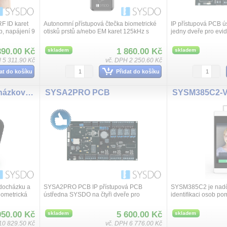
F ID karet
Autonomní přístupová čtečka biometrické
IP přístupová PCB 
p, napájení 9
otisků prstů a/nebo EM karet 125kHz s
jedny dveře pro evid
rozměry
Wiegand 26/34 výstupem až 1000
přístupu osob obou
uživatelů, autonomní funkce, výstup relé, ...
Přístupový modul p
390.00 Kč
1 860.00 Kč
skladem
skladem
k...
 5 311.90 Kč
vč. DPH 2 250.60 Kč
at do košíku
Přidat do košíku
SYSFX9 SYSDO docházkový a přístupový terminál
SYSA2PRO PCB
docházku a
SYSA2PRO PCB IP přístupová PCB
SYSM385C2 je nadč
biometrická
ústředna SYSDO na čtyři dveře pro
identifikaci osob po
/na
evidenci a kontrolu přístupu osob pro řízení
obličeje s měření těl
ód. Komuni...
jednoho směru. Přístupový modul
rozpoznání nasazen
950.00 Kč
5 600.00 Kč
skladem
skladem
podporuje ...
systému...
10 829.50 Kč
vč. DPH 6 776.00 Kč