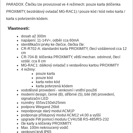
PARADOX. Čtečku lze provozovat ve 4 režimech: pouze karta (klíčenka
PROXIMITY, bezdrátový ovladač MG-RAC1) / pouze kód / kód nebo karta /
karta s potvrzením kódem.
Vlastnosti:
dosah až 300m
napájení: 11-14V=, odběr cca 60mA
identifikační prvky ke čtečce, čtečka čte:
CR-R702-A: standardní karta PROXIMITY, čtecí vzdálenost cca 12
cm
CR-704-B: klíčenka PROXIMITY, větší mechan. odolnost, čtecí
vzdál. cca 8 cm
MG-RAC1: dálkový ovladač s vestavěnou kartou PROXIMITY
4 režimy:
pouze karta
pouze kód
karta nebo kód
karta potvrzená kódem
vodotěsné provedení - venkovní i vnitřní použití
moderní design, černé (B), stříbrné (S), bílé (W) provedení,
signalizační LED
rozměry: š55xv150xh25mm
podpora Wiegand 26bit
nepodporuje starý modul ACM1P
podporuje přístupový modul ACM12 v4.00 a vyšší
upgrade FW pomocí modulu CV4USB RS-485/RS-232
čte karty a klíčenky PROXIMITY.
Max. 100m nekroucený vodič
venkovní krytí IP65