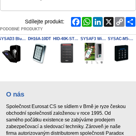
Facebook
WhatsApp
LinkedIn
X
Copy
Sdílejte produkt:
Link
PODOBNÉ PRODUKTY
SYSAD3 Bluetooth Key box Tuya Finger/Key/MF
DH16A-10DT
HID-40K-STND 40KNKS Reader, Keypad. Standard Profile, Pigtail Connections
SYSAF3 WiFi Tuya Finger/Key/EM Reader WG
SYSAC-M5-WC
O nás
Společnost Eurosat CS se sídlem v Brně je ryze českou
obchodní společností založenou v roce 1995. Od
samého počátku existence se zabýváme prodejem
zabezpečovací a sledovací techniky. Zároveň je naše
firma autorizovaným distributorem společnosti Paradox