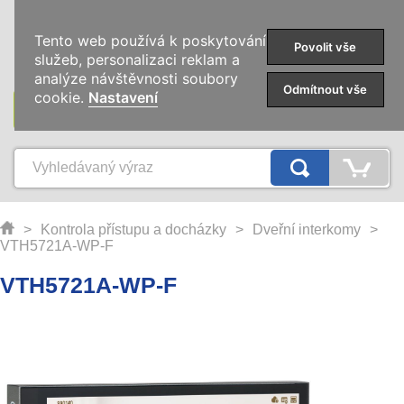
0
Tento web používá k poskytování
Povolit vše
služeb, personalizaci reklam a
analýze návštěvnosti soubory
Odmítnout vše
cookie.
Nastavení
KATEGORIE
>
Kontrola přístupu a docházky
>
Dveřní interkomy
>
VTH5721A-WP-F
VTH5721A-WP-F