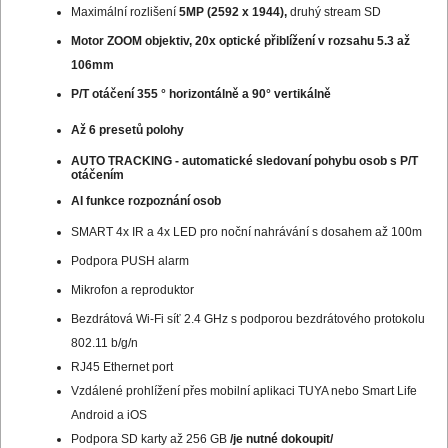
Maximální rozlišení
5MP (2592 x 1944),
druhý stream SD
Motor ZOOM objektiv, 20x optické přiblížení v rozsahu 5.3 až
106mm
P/T otáčení 355 ° horizontálně a 90° vertikálně
Až 6 presetů polohy
AUTO TRACKING - automatické sledovaní pohybu osob s P/T
otáčením
AI funkce rozpoznání osob
SMART 4x IR a 4x LED pro noční nahrávání s dosahem až 100m
Podpora PUSH alarm
Mikrofon a reproduktor
Bezdrátová Wi-Fi síť 2.4 GHz s podporou bezdrátového protokolu
802.11 b/g/n
RJ45 Ethernet port
Vzdálené prohlížení přes mobilní aplikaci TUYA nebo Smart Life
Android a iOS
Podpora SD karty až 256 GB
/je nutné dokoupit/