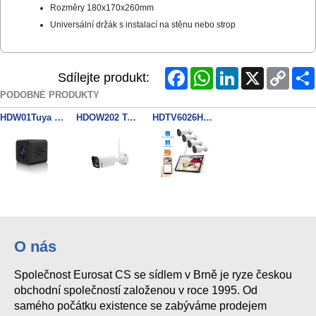
Rozměry 180x170x260mm
Universální držák s instalací na stěnu nebo strop
Facebook
WhatsApp
LinkedIn
X
Copy
Sdílejte produkt:
Link
PODOBNÉ PRODUKTY
HDW01Tuya Micro Camera 2MP WiFi Tuya
HDOW202 Tuya Smart Camera 2MP WiFi,Google Alexa
HDTV6026HE-4 Tuya
O nás
Společnost Eurosat CS se sídlem v Brně je ryze českou
obchodní společností založenou v roce 1995. Od
samého počátku existence se zabýváme prodejem