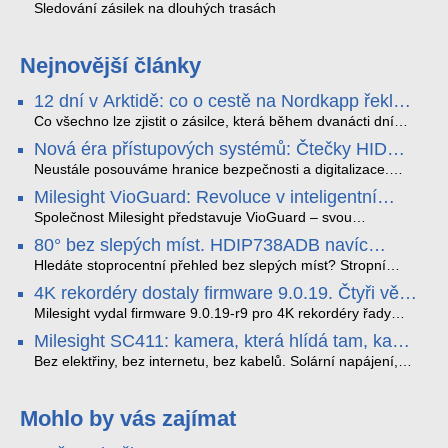
Sledování zásilek na dlouhých trasách
Nejnovější články
12 dní v Arktidě: co o cestě na Nordkapp řekla
data ze SMARTBOX 2 MAX
Co všechno lze zjistit o zásilce, která během dvanácti dní
projede Arktidou? SMARTBOX 2 MAX jsme vzali na trasu z
Nová éra přístupových systémů: Čtečky HID
Tromsø přes Lofoty, Kirunu a finské Laponsko až na
Signo
Nordkapp. Bez jediného dobití, v mrazu až −13 °C a mimo
Neustále posouváme hranice bezpečnosti a digitalizace.
stabilní mobilní signál zaznamenával polohu, teplotu, světlo,
Rádi bychom Vám proto představili naši nejnovější nabídku
Milesight VioGuard: Revoluce v inteligentní
otřesy i náklon. Výsledkem není jen čára na mapě, ale
v oblasti kontroly přístupu – moderní a vysoce univerzální
detekci dopravních přestupků
podrobný datový příběh celé cesty.
čtečky HID Signo.
Společnost Milesight představuje VioGuard – svou
nejnovější proprietární technologii pro pokročilou detekci
80° bez slepých míst. HDIP738ADB navíc
dopravních přestupků. Tento systém, poháněný
streamuje na YouTube – bez PC.
sofistikovanými algoritmy umělé inteligence (AI), je navržen
Hledáte stoprocentní přehled bez slepých míst? Stropní
tak, aby poskytoval komplexní nástroje pro vymáhání
panoramatická kamera HDIP738ADB skládá obraz ze dvou
4K rekordéry dostaly firmware 9.0.19. Čtyři věci,
dopravních předpisů, zvyšoval bezpečnost na silnicích a
4MP senzorů SONY do jednoho čistého 180° záběru bez
které musíte vědět.
optimalizoval plynulost dopravy v moderních městech.
zkreslení. K tomu přidává AI detekci osob a vozidel,
Milesight vydal firmware 9.0.19-r9 pro 4K rekordéry řady
obousměrný zvuk a unikátní možnost přímého vysílání na
H.265. Pokud tyhle systémy instalujete, jsou tu čtyři věci,
Milesight SC411: kamera, která hlídá tam, kam
YouTube – bez běžícího počítače.
které vám zjednoduší práci – a jedna z nich vám ušetří
kabel nedosáhne
spoustu zbytečných výjezdů k zákazníkům.
Bez elektřiny, bez internetu, bez kabelů. Solární napájení,
4G LTE a trojitá detekce PIR × AOV × AI hlídají staveniště,
pole i odlehlé objekty – a alarm s důkazem pošlou rovnou na
váš telefon. Podívejte se na video.
Mohlo by vás zajímat