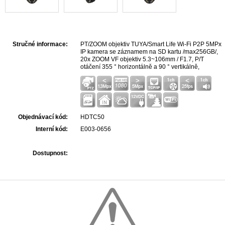
Stručné informace:
PT/ZOOM objektiv TUYA/Smart Life Wi-Fi P2P 5MPx
IP kamera se záznamem na SD kartu /max256GB/,
20x ZOOM VF objektiv 5.3~106mm / F1.7, P/T
otáčení 355 ° horizontálně a 90 ° vertikálně,
mikrofon a reproduktor s obousměrnou hlasovou
komunikací, SMART IR/LED přísvit s dosahem až
100m, podpora protokolu ONVIF 2.4, jednoduché
nastavení P2P komunikace, podpora PUSH alarmu
na mobilní telefon, mobilní aplikace Android a iOS.
Napájení 12VDC / max 2A.
Objednávací kód:
HDTC50
Interní kód:
E003-0656
Dostupnost: