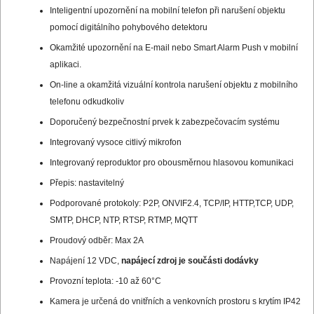
Inteligentní upozornění na mobilní telefon při narušení objektu
pomocí digitálního pohybového detektoru
Okamžité upozornění na E-mail nebo Smart Alarm Push v mobilní
aplikaci.
On-line a okamžitá vizuální kontrola narušení objektu z mobilního
telefonu odkudkoliv
Doporučený bezpečnostní prvek k zabezpečovacím systému
Integrovaný vysoce citlivý mikrofon
Integrovaný reproduktor pro obousměrnou hlasovou komunikaci
Přepis: nastavitelný
Podporované protokoly: P2P, ONVIF2.4, TCP/IP, HTTP,TCP, UDP,
SMTP, DHCP, NTP, RTSP, RTMP, MQTT
Proudový odběr: Max 2A
Napájení 12 VDC,
napájecí zdroj je součásti dodávky
Provozní teplota: -10 až 60°C
Kamera je určená do vnitřních a venkovních prostoru s krytím IP42