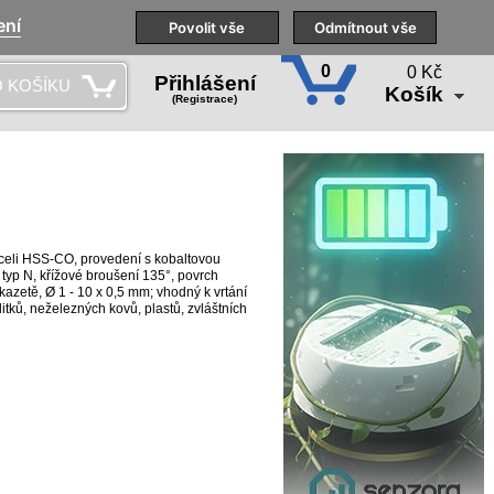
ení
Naše pobočky
Technická podpora
Povolit vše
Školení
Odmítnout vše
CS
0
0 Kč
Přihlášení
 KOŠÍKU
Košík
(Registrace)
oceli HSS-CO, provedení s kobaltovou
, typ N, křížové broušení 135°, povrch
kazetě, Ø 1 - 10 x 0,5 mm; vhodný k vrtání
litků, neželezných kovů, plastů, zvláštních
00 N/mm²