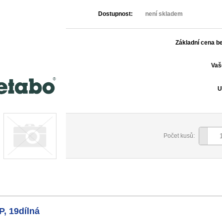
Dostupnost:
není skladem
Základní cena b
Vaš
U
Počet kusů:
, 19dílná