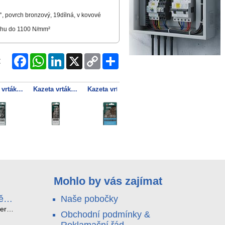
°, povrch bronzový, 19dílná, v kovové
 tahu do 1100 N/mm²
Facebook
WhatsApp
LinkedIn
X
Copy
Share
:
Link
Kazeta vrtáků do kamene, 5dílná
Kazeta vrtáků do betonu pro, 5dílná
Kazeta vrtáků HSS-Co, 13-dílná
Kazeta vrtáků na dřevo, 8dílná
Mohlo by vás zajímat
ě
Naše pobočky
e
terá
Obchodní podmínky &
idou?
Reklamační řád