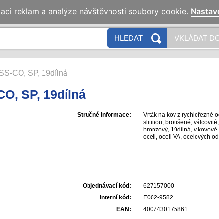
zaci reklam a analýze návštěvnosti soubory cookie.
Nastav
HLEDAT
VKLÁDAT DO
SS-CO, SP, 19dílná
O, SP, 19dílná
Stručné informace:
Vrták na kov z rychlořezné 
slitinou, broušené, válcovité
bronzový, 19dílná, v kovové 
oceli, oceli VA, ocelových od
slitin; pevnost v tahu do 11
Objednávací kód:
627157000
Interní kód:
E002-9582
EAN:
4007430175861