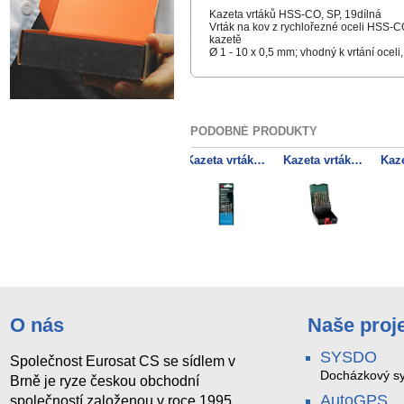
Kazeta vrtáků HSS-CO, SP, 19dílná
Vrták na kov z rychlořezné oceli HSS-CO
kazetě
Ø 1 - 10 x 0,5 mm; vhodný k vrtání oceli
PODOBNÉ PRODUKTY
Kazeta univerzálních vrtáků, 4dílná
Rolovací taška na nářadí se sadou vrtáků SP, 20dílná
Kazeta vrtáků HSS-G, 5-dílná E 6,3
Kazeta vrtáků HSS-Co, 19-dílná
O nás
Naše proj
SYSDO
Společnost Eurosat CS se sídlem v
Docházkový sy
Brně je ryze českou obchodní
AutoGPS
společností založenou v roce 1995.