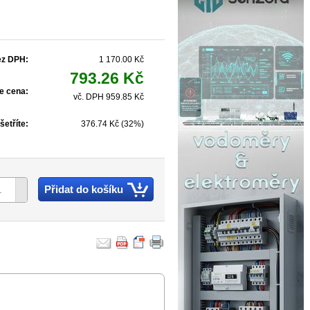
ez DPH:
1 170.00 Kč
793.26 Kč
e cena:
vč. DPH 959.85 Kč
šetříte:
376.74 Kč (32%)
Přidat do košíku