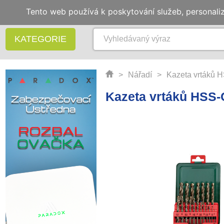
Tento web používá k poskytování služeb, personali
KATEGORIE
>
Nářadí
>
Kazeta vrtáků H
Kazeta vrtáků HSS-C