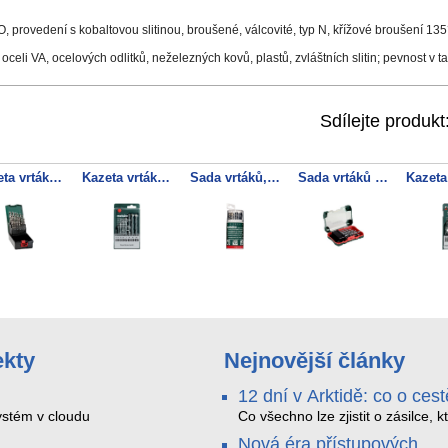
, provedení s kobaltovou slitinou, broušené, válcovité, typ N, křížové broušení 135
, oceli VA, ocelových odlitků, neželezných kovů, plastů, zvláštních slitin; pevnost v
Sdílejte produkt
Kazeta vrtáků HSS-G, 25-dílná
Kazeta vrtáků do betonu classic, 8dílná
Sada vrtáků, 18dílný
Sada vrtáků SP, 13dílná
ekty
Nejnovější články
12 dní v Arktidě: co o cest
na Nordkapp řekla data z
stém v cloudu
Co všechno lze zjistit o zásilce, k
během dvanácti dní projede Arkt
SMARTBOX 2 MAX
Nová éra přístupových
SMARTBOX 2 MAX jsme vzali na