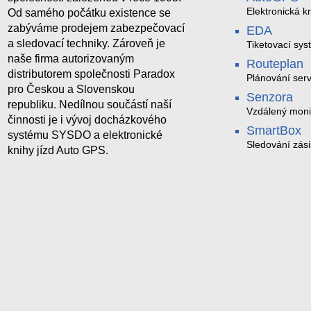
Elektronická kn
Od samého počátku existence se
zabýváme prodejem zabezpečovací
EDA
a sledovací techniky. Zároveň je
Tiketovací sys
naše firma autorizovaným
Routeplan
distributorem společnosti Paradox
Plánování serv
pro Českou a Slovenskou
Senzora
republiku. Nedílnou součástí naší
Vzdálený moni
činnosti je i vývoj docházkového
LoRaWAN
SmartBox
systému SYSDO a elektronické
Sledování zási
knihy jízd Auto GPS.
trasách