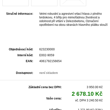
Stručné informace:
Velmi robustní a agresivní vrtací hlava z plného
tvrdokovu, 4 břity pro mimořádnou životnost a
odolnost při vrtání v železobetonu, Označení
opotřebení na obou stranách hlavního plátku slouží
jako indikátor k vyhodnocení rozměrové přesnosti
otvoru na hmoždinku., Geometrie spirály se 4
spirálami se postará o příjemné chování při vrtání s
nízkými vibracemi a o minimální opotřebení spirály,
90° středicí hrot pro přesné navrtání a minimální
odlamování hrany vrtaného otvoru, Ideální pro
Objednávací kód:
623230000
použití v armovaném betonu a tvrdém přírodním
kameni
Interní kód:
E002-9059
EAN:
4061792156654
Dostupnost:
není skladem
Základní cena bez DPH:
3 950.00 Kč
2 678.10 Kč
Vaše cena:
vč. DPH 3 240.50 Kč