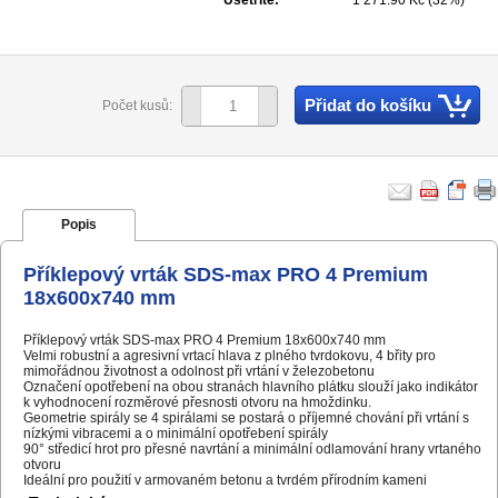
Ušetříte:
1 271.90 Kč (32%)
Přidat do košíku
Počet kusů:
Popis
Příklepový vrták SDS-max PRO 4 Premium
18x600x740 mm
Příklepový vrták SDS-max PRO 4 Premium 18x600x740 mm
Velmi robustní a agresivní vrtací hlava z plného tvrdokovu, 4 břity pro
mimořádnou životnost a odolnost při vrtání v železobetonu
Označení opotřebení na obou stranách hlavního plátku slouží jako indikátor
k vyhodnocení rozměrové přesnosti otvoru na hmoždinku.
Geometrie spirály se 4 spirálami se postará o příjemné chování při vrtání s
nízkými vibracemi a o minimální opotřebení spirály
90° středicí hrot pro přesné navrtání a minimální odlamování hrany vrtaného
otvoru
Ideální pro použití v armovaném betonu a tvrdém přírodním kameni