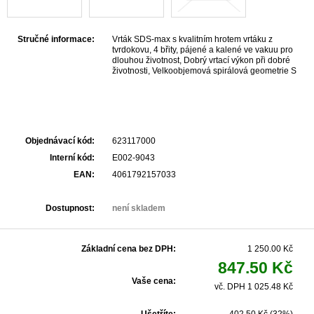
Stručné informace:
Vrták SDS-max s kvalitním hrotem vrtáku z
tvrdokovu, 4 břity, pájené a kalené ve vakuu pro
dlouhou životnost, Dobrý vrtací výkon při dobré
životnosti, Velkoobjemová spirálová geometrie S
pro rychlý odvod drtě, K využití v betonu, zdivu,
přírodním kameni
Objednávací kód:
623117000
Interní kód:
E002-9043
EAN:
4061792157033
Dostupnost:
není skladem
Základní cena bez DPH:
1 250.00 Kč
847.50 Kč
Vaše cena:
vč. DPH 1 025.48 Kč