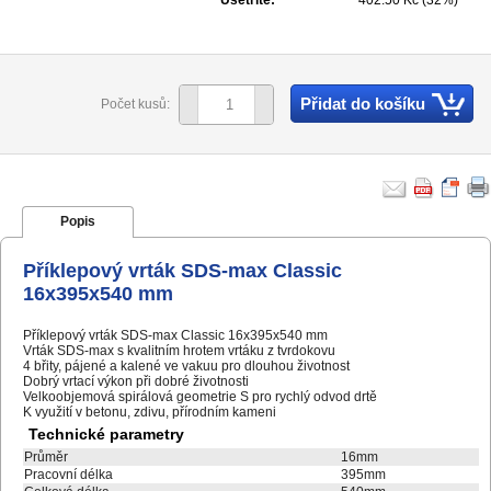
Ušetříte:
402.50 Kč (32%)
Přidat do košíku
Počet kusů:
Popis
Příklepový vrták SDS-max Classic
16x395x540 mm
Příklepový vrták SDS-max Classic 16x395x540 mm
Vrták SDS-max s kvalitním hrotem vrtáku z tvrdokovu
4 břity, pájené a kalené ve vakuu pro dlouhou životnost
Dobrý vrtací výkon při dobré životnosti
Velkoobjemová spirálová geometrie S pro rychlý odvod drtě
K využití v betonu, zdivu, přírodním kameni
Technické parametry
Průměr
16mm
Pracovní délka
395mm