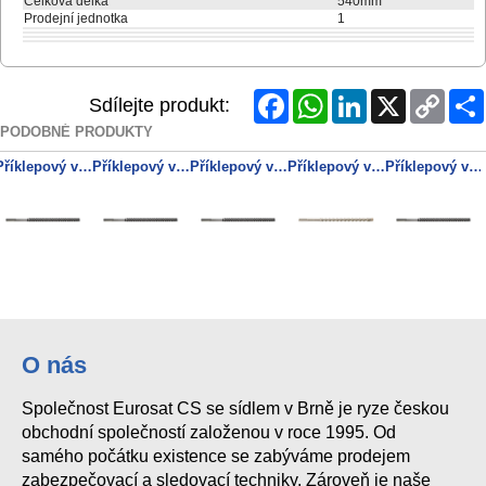
Celková délka
540mm
Prodejní jednotka
1
Facebook
WhatsApp
LinkedIn
X
Copy
Sdílejte produkt:
Link
PODOBNÉ PRODUKTY
Příklepový vrták SDS-max PRO 4 Premium 12x200x340 mm
Příklepový vrták SDS-max PRO 4 Premium 16x600x740 mm
Příklepový vrták SDS-max PRO 4 Premium 20x400x520 mm
Příklepový vrták SDS-max PRO 4 24x400x520 mm
Příklepový vrták SDS-max PRO 4 Premium 18x200x340 mm
O nás
Společnost Eurosat CS se sídlem v Brně je ryze českou
obchodní společností založenou v roce 1995. Od
samého počátku existence se zabýváme prodejem
zabezpečovací a sledovací techniky. Zároveň je naše