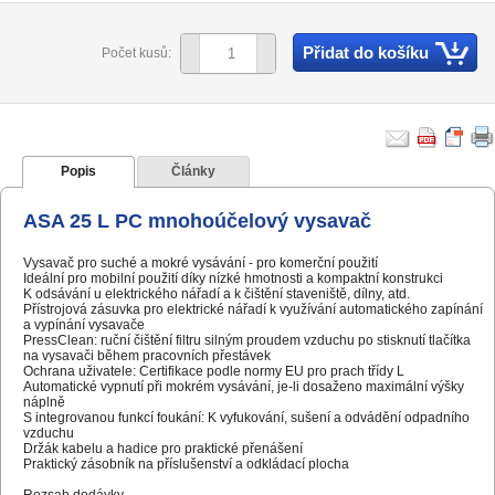
Přidat do košíku
Počet kusů:
Popis
Články
ASA 25 L PC mnohoúčelový vysavač
Vysavač pro suché a mokré vysávání - pro komerční použití
Ideální pro mobilní použití díky nízké hmotnosti a kompaktní konstrukci
K odsávání u elektrického nářadí a k čištění staveniště, dílny, atd.
Přístrojová zásuvka pro elektrické nářadí k využívání automatického zapínání
a vypínání vysavače
PressClean: ruční čištění filtru silným proudem vzduchu po stisknutí tlačítka
na vysavači během pracovních přestávek
Ochrana uživatele: Certifikace podle normy EU pro prach třídy L
Automatické vypnutí při mokrém vysávání, je-li dosaženo maximální výšky
náplně
S integrovanou funkcí foukání: K vyfukování, sušení a odvádění odpadního
vzduchu
Držák kabelu a hadice pro praktické přenášení
Praktický zásobník na příslušenství a odkládací plocha
Rozsah dodávky