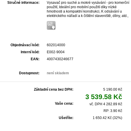
Stručné informace:
Vysavač pro suché a mokré vysávání - pro komerční
použití, Ideální pro mobilní použití díky nízké
hmotnosti a kompaktní konstrukci, K odsávání u
elektrického nářadí a k čištění staveniště, dílny, atd.,
Přístrojová zásuvka pro elektrické nářadí k využívání
automatického zapínání a vypínání vysavače,
PressClean: ruční čištění filtru silným proudem
vzduchu po stisknutí tlačítka na vysavači během
pracovních přestávek, Ochrana uživatele:
Certifikace podle normy EU pro prach třídy L,
Objednávací kód:
602014000
Automatické vypnutí při mokrém vysávání, je-li
dosaženo maximální výšky náplně, S integrovanou
Interní kód:
E002-9004
funkcí foukání: K vyfukování, sušení a odvádění
EAN:
4007430246677
odpadního vzduchu, Držák kabelu a hadice pro
praktické přenášení, Praktický zásobník na
příslušenství a odkládací plocha
Dostupnost:
není skladem
Základní cena bez DPH:
5 190.00 Kč
3 539.58 Kč
Vaše cena:
vč. DPH 4 282.89 Kč
RP: 3.90 Kč
Ušetříte:
1 650.42 Kč (32%)