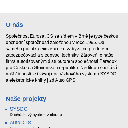
ASR 25 M SC mnohoúčelový vysavač
ASR 35 M ACP mnohoúčelový vysavač
ASA 30 L PC Inox mnohoúčelový vysavač
ASR 50 L SC mnohoúčelový vysavač
O nás
Společnost Eurosat CS se sídlem v Brně je ryze českou
obchodní společností založenou v roce 1995. Od
samého počátku existence se zabýváme prodejem
zabezpečovací a sledovací techniky. Zároveň je naše
firma autorizovaným distributorem společnosti Paradox
pro Českou a Slovenskou republiku. Nedílnou součástí
naší činnosti je i vývoj docházkového systému SYSDO
a elektronické knihy jízd Auto GPS.
Naše projekty
SYSDO
Docházkový systém v cloudu
AutoGPS