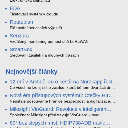
Elektronická kniha jízd
EDA
Tiketovací systém v cloudu
Routeplan
Plánování servisních výjezdů
Senzora
Vzdálený monitoring pomocí sítě LoRaWAN
SmartBox
Sledování zásilek na dlouhých trasách
Nejnovější články
12 dní v Arktidě: co o cestě na Nordkapp řekla
data ze SMARTBOX 2 MAX
Co všechno lze zjistit o zásilce, která během dvanácti dní
projede Arktidou? SMARTBOX 2 MAX jsme vzali na trasu z
Nová éra přístupových systémů: Čtečky HID
Tromsø přes Lofoty, Kirunu a finské Laponsko až na
Signo
Nordkapp. Bez jediného dobití, v mrazu až −13 °C a mimo
Neustále posouváme hranice bezpečnosti a digitalizace.
stabilní mobilní signál zaznamenával polohu, teplotu, světlo,
Rádi bychom Vám proto představili naši nejnovější nabídku
Milesight VioGuard: Revoluce v inteligentní
otřesy i náklon. Výsledkem není jen čára na mapě, ale
v oblasti kontroly přístupu – moderní a vysoce univerzální
detekci dopravních přestupků
podrobný datový příběh celé cesty.
čtečky HID Signo.
Společnost Milesight představuje VioGuard – svou
nejnovější proprietární technologii pro pokročilou detekci
80° bez slepých míst. HDIP738ADB navíc
dopravních přestupků. Tento systém, poháněný