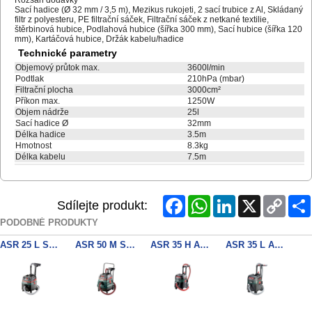
Sací hadice (Ø 32 mm / 3,5 m), Mezikus rukojeti, 2 sací trubice z Al, Skládaný
filtr z polyesteru, PE filtrační sáček, Filtrační sáček z netkané textilie,
štěrbinová hubice, Podlahová hubice (šířka 300 mm), Sací hubice (šířka 120
mm), Kartáčová hubice, Držák kabelu/hadice
Technické parametry
Objemový průtok max.
3600l/min
Podtlak
210hPa (mbar)
Filtrační plocha
3000cm²
Příkon max.
1250W
Objem nádrže
25l
Sací hadice Ø
32mm
Délka hadice
3.5m
Hmotnost
8.3kg
Délka kabelu
7.5m
Facebook
WhatsApp
LinkedIn
X
Copy
Sdílejte produkt:
Link
PODOBNÉ PRODUKTY
ASR 25 L SC mnohoúčelový vysavač
ASR 50 M SC mnohoúčelový vysavač
ASR 35 H ACP mnohoúčelový vysavač
ASR 35 L ACP mnohoúčelový vysavač