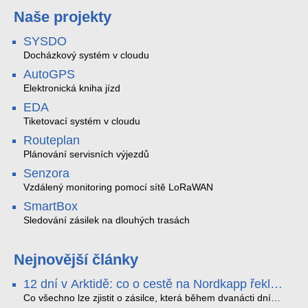
Naše projekty
SYSDO
Docházkový systém v cloudu
AutoGPS
Elektronická kniha jízd
EDA
Tiketovací systém v cloudu
Routeplan
Plánování servisních výjezdů
Senzora
Vzdálený monitoring pomocí sítě LoRaWAN
SmartBox
Sledování zásilek na dlouhých trasách
Nejnovější články
12 dní v Arktidě: co o cestě na Nordkapp řekla
data ze SMARTBOX 2 MAX
Co všechno lze zjistit o zásilce, která během dvanácti dní