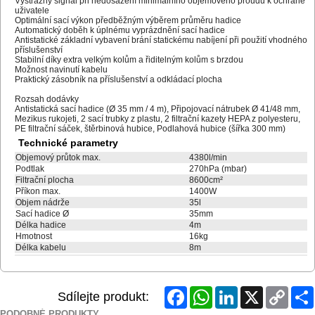
Výstražný signál při nedosažení minimálního objemového proudu k ochraně
uživatele
Optimální sací výkon předběžným výběrem průměru hadice
Automatický doběh k úplnému vyprázdnění sací hadice
Antistatické základní vybavení brání statickému nabíjení při použití vhodného
příslušenství
Stabilní díky extra velkým kolům a řiditelným kolům s brzdou
Možnost navinutí kabelu
Praktický zásobník na příslušenství a odkládací plocha
Rozsah dodávky
Antistatická sací hadice (Ø 35 mm / 4 m), Připojovací nátrubek Ø 41/48 mm,
Mezikus rukojeti, 2 sací trubky z plastu, 2 filtrační kazety HEPA z polyesteru,
PE filtrační sáček, štěrbinová hubice, Podlahová hubice (šířka 300 mm)
Technické parametry
Objemový průtok max.
4380l/min
Podtlak
270hPa (mbar)
Filtrační plocha
8600cm²
Příkon max.
1400W
Objem nádrže
35l
Sací hadice Ø
35mm
Délka hadice
4m
Hmotnost
16kg
Délka kabelu
8m
Facebook
WhatsApp
LinkedIn
X
Copy
Sdílejte produkt:
Link
PODOBNÉ PRODUKTY