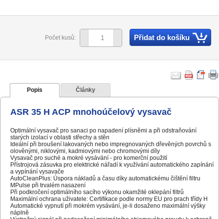
Přidat do košíku
Počet kusů:
Popis
Články
ASR 35 H ACP mnohoúčelový vysavač
Optimální vysavač pro sanaci po napadení plísněmi a při odstraňování
starých izolací v oblasti střechy a stěn
Ideální při broušení lakovaných nebo impregnovaných dřevěných povrchů s
olověnými, niklovými, kadmiovými nebo chromovými díly
Vysavač pro suché a mokré vysávání - pro komerční použití
Přístrojová zásuvka pro elektrické nářadí k využívání automatického zapínání
a vypínání vysavače
AutoCleanPlus: Úspora nákladů a času díky automatickému čištění filtru
MPulse při trvalém nasazení
Při podkročení optimálního sacího výkonu okamžité oklepání filtrů
Maximální ochrana uživatele: Certifikace podle normy EU pro prach třídy H
Automatické vypnutí při mokrém vysávání, je-li dosaženo maximální výšky
náplně