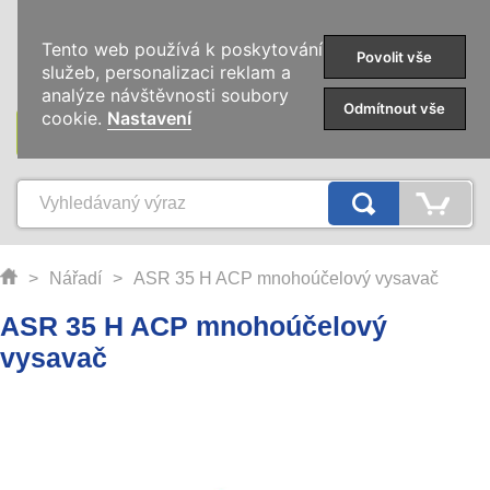
0
Tento web používá k poskytování
Povolit vše
služeb, personalizaci reklam a
analýze návštěvnosti soubory
Odmítnout vše
cookie.
Nastavení
KATEGORIE
>
Nářadí
>
ASR 35 H ACP mnohoúčelový vysavač
ASR 35 H ACP mnohoúčelový
vysavač