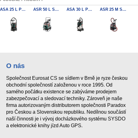
ASA 25 L PC mnohoúčelový vysavač
ASR 50 L SC mnohoúčelový vysavač
ASA 30 L PC Inox mnohoúčelový vysavač
ASR 25 M SC mnohoúčelový vysavač
ASR 35 M ACP mnohoúčelový vysavač
ASR 50 M SC mnohoúčelový vysavač
ASR 25 L SC mnohoúčelový vysavač
ASR 35 L ACP mnohoúčelový vysavač
O nás
Společnost Eurosat CS se sídlem v Brně je ryze českou
obchodní společností založenou v roce 1995. Od
samého počátku existence se zabýváme prodejem
zabezpečovací a sledovací techniky. Zároveň je naše
firma autorizovaným distributorem společnosti Paradox
pro Českou a Slovenskou republiku. Nedílnou součástí
naší činnosti je i vývoj docházkového systému SYSDO
a elektronické knihy jízd Auto GPS.