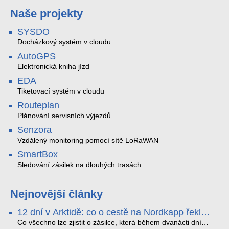
Naše projekty
SYSDO
Docházkový systém v cloudu
AutoGPS
Elektronická kniha jízd
EDA
Tiketovací systém v cloudu
Routeplan
Plánování servisních výjezdů
Senzora
Vzdálený monitoring pomocí sítě LoRaWAN
SmartBox
Sledování zásilek na dlouhých trasách
Nejnovější články
12 dní v Arktidě: co o cestě na Nordkapp řekla
data ze SMARTBOX 2 MAX
Co všechno lze zjistit o zásilce, která během dvanácti dní