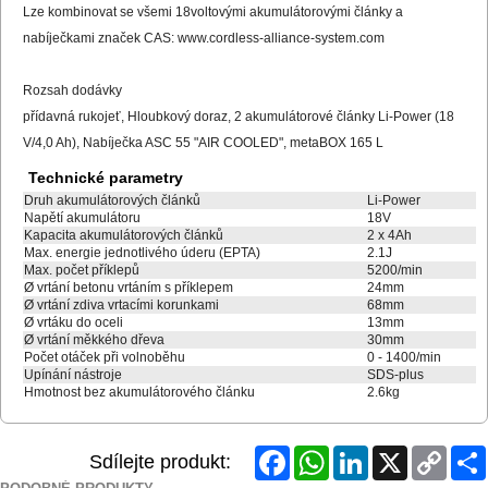
Lze kombinovat se všemi 18voltovými akumulátorovými články a
nabíječkami značek CAS: www.cordless-alliance-system.com
Rozsah dodávky
přídavná rukojeť, Hloubkový doraz, 2 akumulátorové články Li-Power (18
V/4,0 Ah), Nabíječka ASC 55 "AIR COOLED", metaBOX 165 L
Technické parametry
Druh akumulátorových článků
Li-Power
Napětí akumulátoru
18V
Kapacita akumulátorových článků
2 x 4Ah
Max. energie jednotlivého úderu (EPTA)
2.1J
Max. počet příklepů
5200/min
Ø vrtání betonu vrtáním s příklepem
24mm
Ø vrtání zdiva vrtacími korunkami
68mm
Ø vrtáku do oceli
13mm
Ø vrtání měkkého dřeva
30mm
Počet otáček při volnoběhu
0 - 1400/min
Upínání nástroje
SDS-plus
Hmotnost bez akumulátorového článku
2.6kg
Facebook
WhatsApp
LinkedIn
X
Copy
Sdílejte produkt:
Link