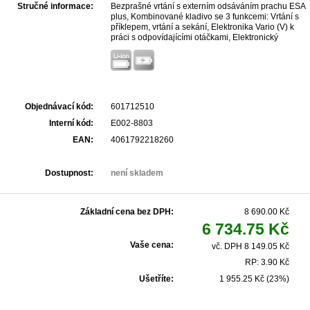
Stručné informace:
Bezprašné vrtání s externím odsáváním prachu ESA
plus, Kombinované kladivo se 3 funkcemi: Vrtání s
příklepem, vrtání a sekání, Elektronika Vario (V) k
práci s odpovídajícími otáčkami, Elektronický
pozvolný rozběh pro přesné vrtání, Bezpečnostní
západková spojka: Mechanické odpojení pohonu
při zablokování vrtáku pro bezpečnou práci, S
upevňovacím bodem pro bezpečnostní závěsy
stroje pro práci ve velkých výškách, Pracovní LED
lampa pro optimální výhled na místo vrtání, Lze
Objednávací kód:
601712510
kombinovat se všemi 18voltovými akumulátorovými
články a nabíječkami značek CAS: www.cordless-
Interní kód:
E002-8803
alliance-system.com
EAN:
4061792218260
Dostupnost:
není skladem
Základní cena bez DPH:
8 690.00 Kč
6 734.75 Kč
Vaše cena:
vč. DPH 8 149.05 Kč
RP: 3.90 Kč
Ušetříte:
1 955.25 Kč (23%)