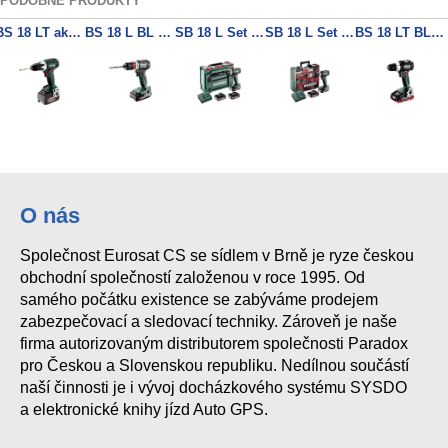
PODOBNÉ PRODUKTY
BS 18 LT akumulátorový vrtací šroubovák
BS 18 L BL Q akumulátorový vrtací šroubovák
SB 18 L Set Akumulátorová příklepová vrtačka 3x 18V/2Ah + nabíječka
SB 18 L Set Akumulátorová příklepová vrtačka 2x 18V/2Ah + nabíječka
BS 18 LT BL akumulátorový vrtací šroubovák
O nás
Společnost Eurosat CS se sídlem v Brně je ryze českou
obchodní společností založenou v roce 1995. Od
samého počátku existence se zabýváme prodejem
zabezpečovací a sledovací techniky. Zároveň je naše
firma autorizovaným distributorem společnosti Paradox
pro Českou a Slovenskou republiku. Nedílnou součástí
naší činnosti je i vývoj docházkového systému SYSDO
a elektronické knihy jízd Auto GPS.