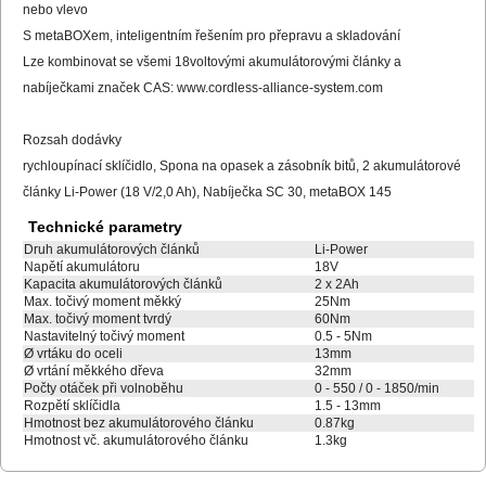
nebo vlevo
S metaBOXem, inteligentním řešením pro přepravu a skladování
Lze kombinovat se všemi 18voltovými akumulátorovými články a
nabíječkami značek CAS: www.cordless-alliance-system.com
Rozsah dodávky
rychloupínací sklíčidlo, Spona na opasek a zásobník bitů, 2 akumulátorové
články Li-Power (18 V/2,0 Ah), Nabíječka SC 30, metaBOX 145
Technické parametry
Druh akumulátorových článků
Li-Power
Napětí akumulátoru
18V
Kapacita akumulátorových článků
2 x 2Ah
Max. točivý moment měkký
25Nm
Max. točivý moment tvrdý
60Nm
Nastavitelný točivý moment
0.5 - 5Nm
Ø vrtáku do oceli
13mm
Ø vrtání měkkého dřeva
32mm
Počty otáček při volnoběhu
0 - 550 / 0 - 1850/min
Rozpětí sklíčidla
1.5 - 13mm
Hmotnost bez akumulátorového článku
0.87kg
Hmotnost vč. akumulátorového článku
1.3kg