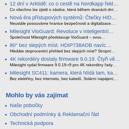
12 dní v Arktidě: co o cestě na Nordkapp řekla
data ze SMARTBOX 2 MAX
Co všechno lze zjistit o zásilce, která během dvanácti dní
projede Arktidou? SMARTBOX 2 MAX jsme vzali na trasu z
Nová éra přístupových systémů: Čtečky HID
Tromsø přes Lofoty, Kirunu a finské Laponsko až na
Signo
Nordkapp. Bez jediného dobití, v mrazu až −13 °C a mimo
Neustále posouváme hranice bezpečnosti a digitalizace.
stabilní mobilní signál zaznamenával polohu, teplotu, světlo,
Rádi bychom Vám proto představili naši nejnovější nabídku
Milesight VioGuard: Revoluce v inteligentní
otřesy i náklon. Výsledkem není jen čára na mapě, ale
v oblasti kontroly přístupu – moderní a vysoce univerzální
detekci dopravních přestupků
podrobný datový příběh celé cesty.
čtečky HID Signo.
Společnost Milesight představuje VioGuard – svou
nejnovější proprietární technologii pro pokročilou detekci
80° bez slepých míst. HDIP738ADB navíc
dopravních přestupků. Tento systém, poháněný
streamuje na YouTube – bez PC.
sofistikovanými algoritmy umělé inteligence (AI), je navržen
Hledáte stoprocentní přehled bez slepých míst? Stropní
tak, aby poskytoval komplexní nástroje pro vymáhání
panoramatická kamera HDIP738ADB skládá obraz ze dvou
4K rekordéry dostaly firmware 9.0.19. Čtyři věci,
dopravních předpisů, zvyšoval bezpečnost na silnicích a
4MP senzorů SONY do jednoho čistého 180° záběru bez
které musíte vědět.
optimalizoval plynulost dopravy v moderních městech.
zkreslení. K tomu přidává AI detekci osob a vozidel,
Milesight vydal firmware 9.0.19-r9 pro 4K rekordéry řady
obousměrný zvuk a unikátní možnost přímého vysílání na
H.265. Pokud tyhle systémy instalujete, jsou tu čtyři věci,
Milesight SC411: kamera, která hlídá tam, kam
YouTube – bez běžícího počítače.
které vám zjednoduší práci – a jedna z nich vám ušetří
kabel nedosáhne
spoustu zbytečných výjezdů k zákazníkům.
Bez elektřiny, bez internetu, bez kabelů. Solární napájení,
4G LTE a trojitá detekce PIR × AOV × AI hlídají staveniště,
pole i odlehlé objekty – a alarm s důkazem pošlou rovnou na
váš telefon. Podívejte se na video.
Mohlo by vás zajímat
Naše pobočky
Obchodní podmínky & Reklamační řád
Technická podpora