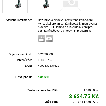
Stručné informace:
Bezuhlíková vrtačka s extrémně kompaktní
konstrukcí pro univerzální použití, Integrovaná
pracovní LED lampa s funkcí dosvícení pro
optimální světlost v pracovním prostoru, S
praktickou sponou na opasek a držákem bitů, s
možností zajištění vpravo nebo vlevo, S
metaBOXem, inteligentním řešením pro přepravu a
skladování, Lze kombinovat se všemi 18voltovými
akumulátorovými články a nabíječkami značek CAS:
www.cordless-alliance-system.com
Objednávací kód:
602326500
Interní kód:
E002-8732
EAN:
4007430337528
Dostupnost:
skladem
Základní cena bez DPH:
4 690.00 Kč
3 634.75 Kč
Vaše cena:
vč. DPH 4 398.05 Kč