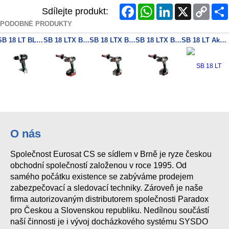
Facebook
WhatsApp
LinkedIn
X
Copy
Sdílejte produkt:
Link
PODOBNÉ PRODUKTY
SB 18 LT BL Akumulátorová příklepová vrtačka
SB 18 LTX BL Q I Akumulátorová příklepová vrtačka 2x 18V/5,5Ah + nabíječka
SB 18 LTX BL Q I Akumulátorová příklepová vrtačka 2x 18V/5,5Ah + nabíječka
SB 18 LTX BL I Akumulátorová příklepová vrtačka 2x 18V/5,2Ah + nabíječka
SB 18 LT Akumulátorová příklepová vrtačka
O nás
Společnost Eurosat CS se sídlem v Brně je ryze českou
obchodní společností založenou v roce 1995. Od
samého počátku existence se zabýváme prodejem
zabezpečovací a sledovací techniky. Zároveň je naše
firma autorizovaným distributorem společnosti Paradox
pro Českou a Slovenskou republiku. Nedílnou součástí
naší činnosti je i vývoj docházkového systému SYSDO