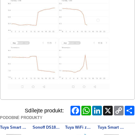
Facebook
WhatsApp
LinkedIn
X
Copy
Sdílejte produkt:
Link
PODOBNÉ PRODUKTY
Tuya Smart Touch 1
Sonoff DS18B20
Tuya WiFi zásuvka EU/F, 16A měření spotřeby
Tuya Smart Touch 2