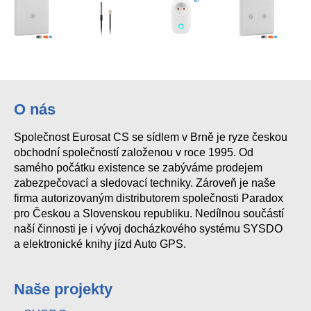
Tuya Smart Touch 3
Sonoff TH Si7021
Sonoff RF
Sonoff Basic
O nás
Společnost Eurosat CS se sídlem v Brně je ryze českou
Tuya WiFi Switch AC1
obchodní společností založenou v roce 1995. Od
samého počátku existence se zabýváme prodejem
zabezpečovací a sledovací techniky. Zároveň je naše
firma autorizovaným distributorem společnosti Paradox
pro Českou a Slovenskou republiku. Nedílnou součástí
naší činnosti je i vývoj docházkového systému SYSDO
a elektronické knihy jízd Auto GPS.
Naše projekty