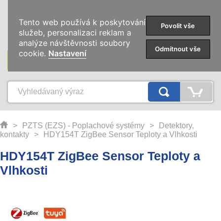
0
Tento web používá k poskytování
Povolit vše
služeb, personalizaci reklam a
analýze návštěvnosti soubory
Odmítnout vše
cookie.
Nastavení
KATEGORIE
>
PZTS (EZS) - Poplachové systémy
>
Detektory,
kontakty
>
HDY154T ZigBee Sensor Teploty a Vlhkosti
HDY154T ZigBee Sensor Teploty a
Vlhkosti