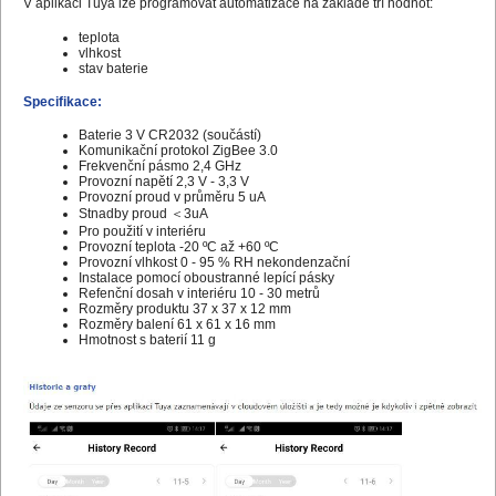
V aplikaci Tuya lze programovat automatizace na základě tří hodnot:
teplota
vlhkost
stav baterie
Specifikace:
Baterie 3 V CR2032 (součástí)
Komunikační protokol ZigBee 3.0
Frekvenční pásmo 2,4 GHz
Provozní napětí 2,3 V - 3,3 V
Provozní proud v průměru 5 uA
Stnadby proud ＜3uA
Pro použití v interiéru
Provozní teplota -20 ºC až +60 ºC
Provozní vlhkost 0 - 95 % RH nekondenzační
Instalace pomocí oboustranné lepící pásky
Refenční dosah v interiéru 10 - 30 metrů
Rozměry produktu 37 x 37 x 12 mm
Rozměry balení 61 x 61 x 16 mm
Hmotnost s baterií 11 g