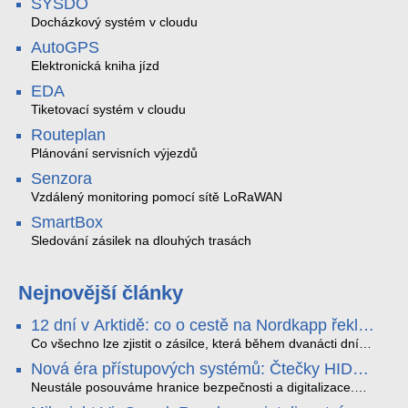
SYSDO
Docházkový systém v cloudu
AutoGPS
Elektronická kniha jízd
EDA
Tiketovací systém v cloudu
Routeplan
Plánování servisních výjezdů
Senzora
Vzdálený monitoring pomocí sítě LoRaWAN
SmartBox
Sledování zásilek na dlouhých trasách
Nejnovější články
12 dní v Arktidě: co o cestě na Nordkapp řekla
data ze SMARTBOX 2 MAX
Co všechno lze zjistit o zásilce, která během dvanácti dní
projede Arktidou? SMARTBOX 2 MAX jsme vzali na trasu z
Nová éra přístupových systémů: Čtečky HID
Tromsø přes Lofoty, Kirunu a finské Laponsko až na
Signo
Nordkapp. Bez jediného dobití, v mrazu až −13 °C a mimo
Neustále posouváme hranice bezpečnosti a digitalizace.
stabilní mobilní signál zaznamenával polohu, teplotu, světlo,
Rádi bychom Vám proto představili naši nejnovější nabídku