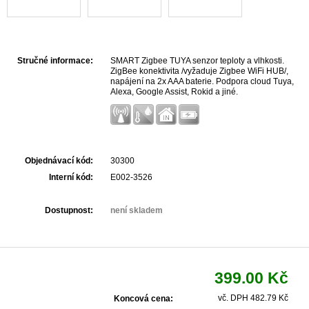
Stručné informace:
SMART Zigbee TUYA senzor teploty a vlhkosti.
ZigBee konektivita /vyžaduje Zigbee WiFi HUB/,
napájení na 2x AAA baterie. Podpora cloud Tuya,
Alexa, Google Assist, Rokid a jiné.
Objednávací kód:
30300
Interní kód:
E002-3526
Dostupnost:
není skladem
399.00 Kč
vč. DPH 482.79 Kč
Koncová cena: