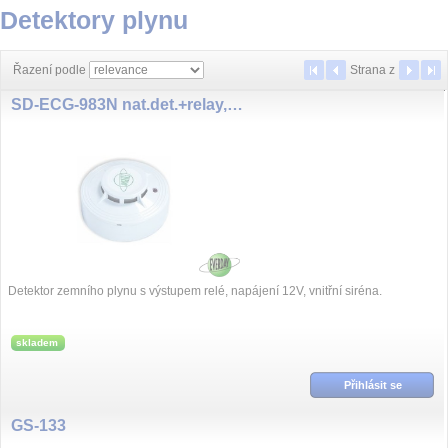
Detektory plynu
Řazení podle
Strana
z
SD-ECG-983N nat.det.+relay,12V
Detektor zemního plynu s výstupem relé, napájení 12V, vnitřní siréna.
skladem
Přihlásit se
GS-133