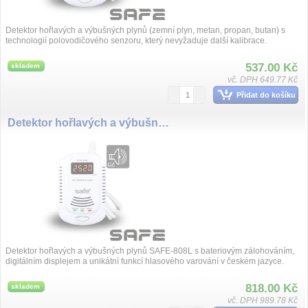
Detektor hořlavých a výbušných plynů (zemní plyn, metan, propan, butan) s
technologií polovodičového senzoru, který nevyžaduje další kalibrace.
537.00 Kč
skladem
vč. DPH 649.77 Kč
Přidat do košíku
Detektor hořlavých a výbušných plynů SAFE 808L(zemní plyn)
Detektor hořlavých a výbušných plynů SAFE-808L s bateriovým zálohováním,
digitálním displejem a unikátní funkcí hlasového varování v českém jazyce.
818.00 Kč
skladem
vč. DPH 989.78 Kč