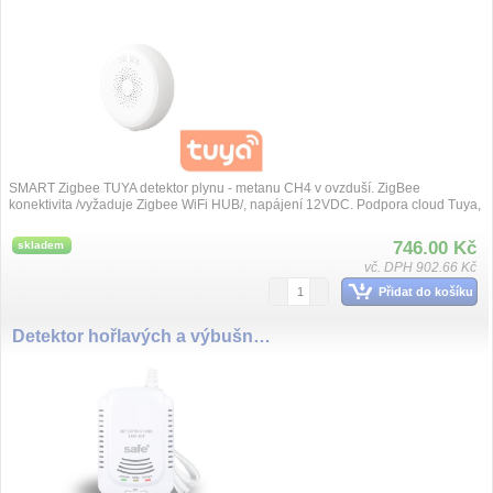
SMART Zigbee TUYA detektor plynu - metanu CH4 v ovzduší. ZigBee
konektivita /vyžaduje Zigbee WiFi HUB/, napájení 12VDC. Podpora cloud Tuya,
Alexa, Goog...
746.00 Kč
skladem
vč. DPH 902.66 Kč
Přidat do košíku
Detektor hořlavých a výbušných plynů SAFE 808 - hlásič zemního plynu