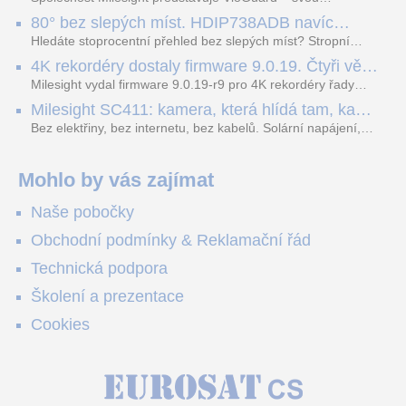
nejnovější proprietární technologii pro pokročilou detekci
80° bez slepých míst. HDIP738ADB navíc
dopravních přestupků. Tento systém, poháněný
streamuje na YouTube – bez PC.
sofistikovanými algoritmy umělé inteligence (AI), je navržen
Hledáte stoprocentní přehled bez slepých míst? Stropní
tak, aby poskytoval komplexní nástroje pro vymáhání
panoramatická kamera HDIP738ADB skládá obraz ze dvou
4K rekordéry dostaly firmware 9.0.19. Čtyři věci,
dopravních předpisů, zvyšoval bezpečnost na silnicích a
4MP senzorů SONY do jednoho čistého 180° záběru bez
které musíte vědět.
optimalizoval plynulost dopravy v moderních městech.
zkreslení. K tomu přidává AI detekci osob a vozidel,
Milesight vydal firmware 9.0.19-r9 pro 4K rekordéry řady
obousměrný zvuk a unikátní možnost přímého vysílání na
H.265. Pokud tyhle systémy instalujete, jsou tu čtyři věci,
Milesight SC411: kamera, která hlídá tam, kam
YouTube – bez běžícího počítače.
které vám zjednoduší práci – a jedna z nich vám ušetří
kabel nedosáhne
spoustu zbytečných výjezdů k zákazníkům.
Bez elektřiny, bez internetu, bez kabelů. Solární napájení,
4G LTE a trojitá detekce PIR × AOV × AI hlídají staveniště,
pole i odlehlé objekty – a alarm s důkazem pošlou rovnou na
váš telefon. Podívejte se na video.
Mohlo by vás zajímat
Naše pobočky
Obchodní podmínky & Reklamační řád
Technická podpora
Školení a prezentace
Cookies