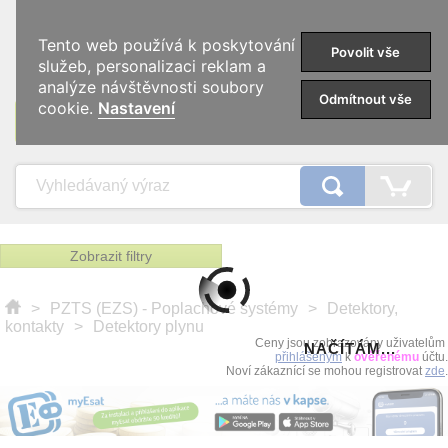
0
Tento web používá k poskytování
Povolit vše
služeb, personalizaci reklam a
analýze návštěvnosti soubory
Odmítnout vše
cookie.
Nastavení
KATEGORIE
Zobrazit filtry
>
PZTS (EZS) - Poplachové systémy
>
Detektory,
kontakty
>
Detektory plynu
Ceny jsou zobrazovány uživatelům
NAČÍTÁM...
přihlášeným
k
ověřenému
účtu.
Noví zákaznící se mohou registrovat
zde
.