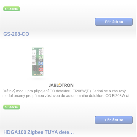
skladem
Přihlásit se
GS-208-CO
Drátový modul pro připojení CO detektoru Ei208W(D). Jedná se o zásuvný
modul určený pro přímou zástavbu do autonomního detektoru CO Ei208W či
Ei208DW, ...
skladem
Přihlásit se
HDGA100 Zigbee TUYA detektor CH4 metanu