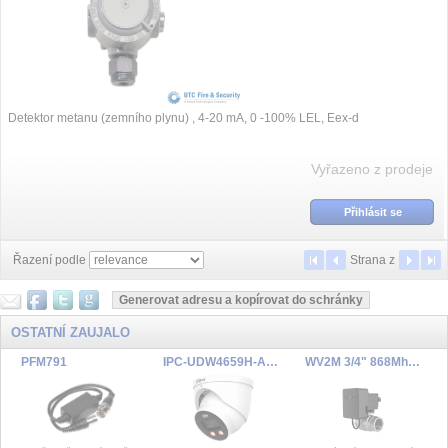
Detektor metanu (zemního plynu) , 4-20 mA, 0 -100% LEL, Eex-d
Vyřazeno z prodeje
Přihlásit se
Řazení podle
Strana
z
OSTATNÍ ZAUJALO
PFM791
IPC-UDW4659H-AS-PV-0280B-PRO
WV2M 3/4" 868Mhz Wireless Electronic Water Valve