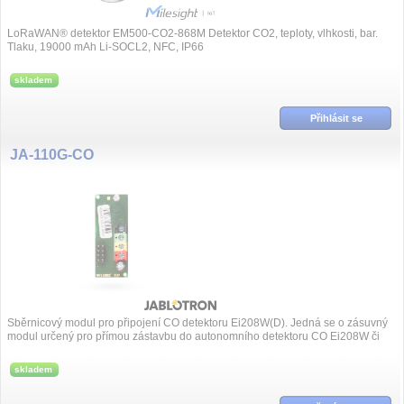
LoRaWAN® detektor EM500-CO2-868M Detektor CO2, teploty, vlhkosti, bar.
Tlaku, 19000 mAh Li-SOCL2, NFC, IP66
skladem
Přihlásit se
JA-110G-CO
Sběrnicový modul pro připojení CO detektoru Ei208W(D). Jedná se o zásuvný
modul určený pro přímou zástavbu do autonomního detektoru CO Ei208W či
Ei208DW.
skladem