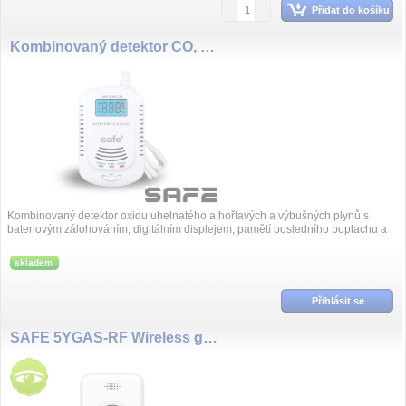
Přidat do košíku
Kombinovaný detektor CO, hořlavých a výbušných plynů SAFE 808COM
Kombinovaný detektor oxidu uhelnatého a hořlavých a výbušných plynů s
bateriovým zálohováním, digitálním displejem, pamětí posledního poplachu a
uniká...
skladem
Přihlásit se
SAFE 5YGAS-RF Wireless gas detector