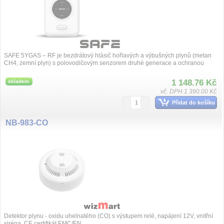
SAFE 5YGAS – RF je bezdrátový hlásič hořlavých a výbušných plynů (metan
CH4, zemní plyn) s polovodičovým senzorem druhé generace a ochranou
IZOVAX. Disponu...
1 148.76 Kč
skladem
vč. DPH 1 390.00 Kč
Přidat do košíku
NB-983-CO
Detektor plynu - oxidu uhelnatého (CO) s výstupem relé, napájení 12V, vnitřní
siréna, CE certifikát EMC/EN