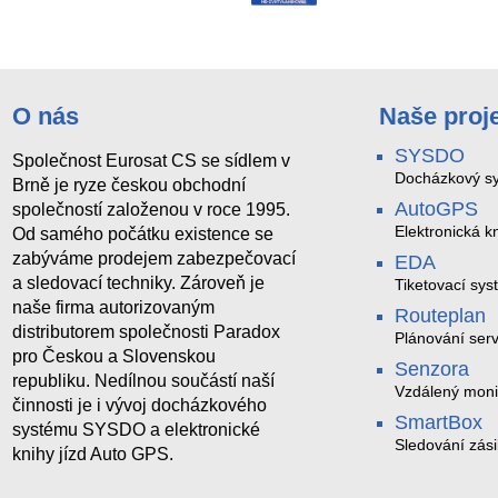
O nás
Naše proj
SYSDO
Společnost Eurosat CS se sídlem v
Docházkový sy
Brně je ryze českou obchodní
AutoGPS
společností založenou v roce 1995.
Elektronická kn
Od samého počátku existence se
zabýváme prodejem zabezpečovací
EDA
a sledovací techniky. Zároveň je
Tiketovací sys
naše firma autorizovaným
Routeplan
distributorem společnosti Paradox
Plánování serv
pro Českou a Slovenskou
Senzora
republiku. Nedílnou součástí naší
Vzdálený moni
činnosti je i vývoj docházkového
LoRaWAN
SmartBox
systému SYSDO a elektronické
Sledování zási
knihy jízd Auto GPS.
trasách