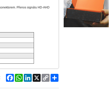
 konektorem. Přenos signálu HD-AHD
Facebook
WhatsApp
LinkedIn
X
Copy
Share
:
Link