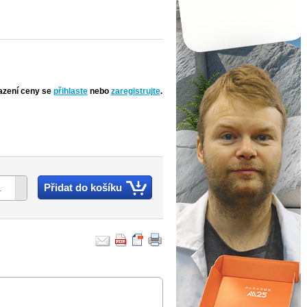
azení ceny se
přihlaste
nebo
zaregistrujte
.
Přidat do košíku