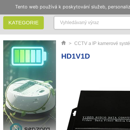
Tento web používá k poskytování služeb, personali
KATEGORIE
>
CCTV a IP kamerové syst
HD1V1D