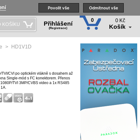
ení
Naše pobočky
Technická podpora
Povolit vše
Školení
Odmítnout vše
CS
0
0 Kč
Přihlášení
 KOŠÍKU
Košík
(Registrace)
e
>
HD1V1D
TVI/CVI po optickém vlákně s dosahem až
ákna Single-mód s FC konektorem. Přenos
 1080P/TVI 3MP/CVBS video a 1x RS485
 1A.