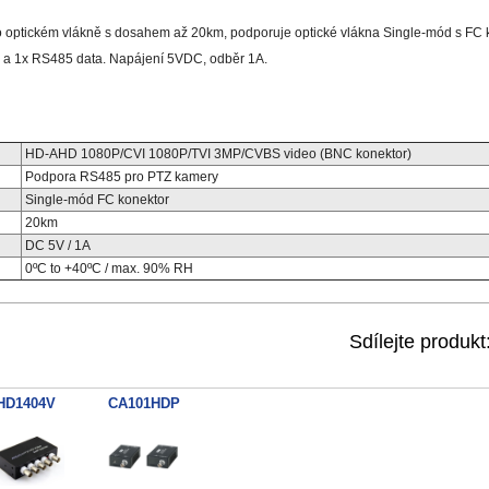
 optickém vlákně s dosahem až 20km, podporuje optické vlákna Single-mód s FC
a 1x RS485 data. Napájení 5VDC, odběr 1A.
HD-AHD 1080P/CVI 1080P/TVI 3MP/CVBS video (BNC konektor)
Podpora RS485 pro PTZ kamery
Single-mód FC konektor
20km
DC 5V / 1A
0ºC to +40ºC / max. 90% RH
Sdílejte produkt
HD1404V
CA101HDP