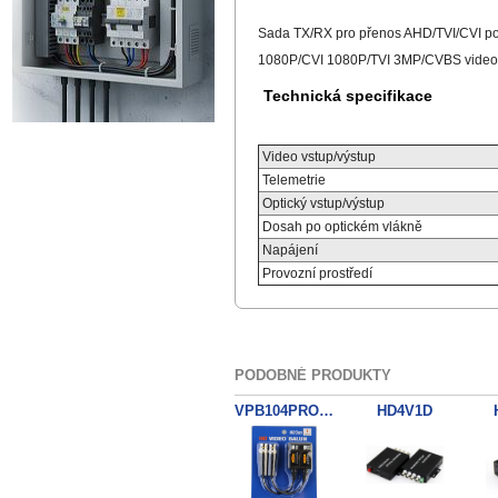
Sada TX/RX pro přenos AHD/TVI/CVI po
1080P/CVI 1080P/TVI 3MP/CVBS video 
Technická specifikace
Video vstup/výstup
Telemetrie
Optický vstup/výstup
Dosah po optickém vlákně
Napájení
Provozní prostředí
PODOBNÉ PRODUKTY
VPB104PRO Pair
HD4V1D