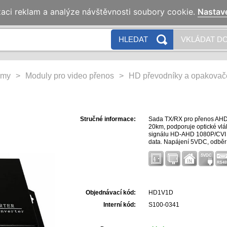
zaci reklam a analýze návštěvnosti soubory cookie.
Nastav
HLEDAT
VKLÁDAT DO
émy
>
Moduly pro video přenos
>
HD převodníky a opakovač
Stručné informace:
Sada TX/RX pro přenos AHD/
20km, podporuje optické vl
signálu HD-AHD 1080P/CVI
data. Napájení 5VDC, odběr
Objednávací kód:
HD1V1D
Interní kód:
S100-0341