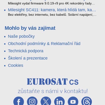
které musíte vědět.
optimalizoval plynulost dopravy v moderních městech.
zkreslení. K tomu přidává AI detekci osob a vozidel,
Milesight vydal firmware 9.0.19-r9 pro 4K rekordéry řady
obousměrný zvuk a unikátní možnost přímého vysílání na
H.265. Pokud tyhle systémy instalujete, jsou tu čtyři věci,
Milesight SC411: kamera, která hlídá tam, kam
YouTube – bez běžícího počítače.
které vám zjednoduší práci – a jedna z nich vám ušetří
kabel nedosáhne
spoustu zbytečných výjezdů k zákazníkům.
Bez elektřiny, bez internetu, bez kabelů. Solární napájení,
4G LTE a trojitá detekce PIR × AOV × AI hlídají staveniště,
pole i odlehlé objekty – a alarm s důkazem pošlou rovnou na
váš telefon. Podívejte se na video.
Mohlo by vás zajímat
Naše pobočky
Obchodní podmínky & Reklamační řád
Technická podpora
Školení a prezentace
Cookies