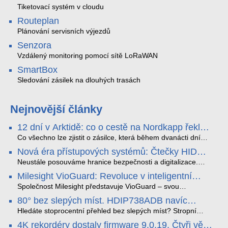
Tiketovací systém v cloudu
Routeplan
Plánování servisních výjezdů
Senzora
Vzdálený monitoring pomocí sítě LoRaWAN
SmartBox
Sledování zásilek na dlouhých trasách
Nejnovější články
12 dní v Arktidě: co o cestě na Nordkapp řekla
data ze SMARTBOX 2 MAX
Co všechno lze zjistit o zásilce, která během dvanácti dní
projede Arktidou? SMARTBOX 2 MAX jsme vzali na trasu z
Nová éra přístupových systémů: Čtečky HID
Tromsø přes Lofoty, Kirunu a finské Laponsko až na
Signo
Nordkapp. Bez jediného dobití, v mrazu až −13 °C a mimo
Neustále posouváme hranice bezpečnosti a digitalizace.
stabilní mobilní signál zaznamenával polohu, teplotu, světlo,
Rádi bychom Vám proto představili naši nejnovější nabídku
Milesight VioGuard: Revoluce v inteligentní
otřesy i náklon. Výsledkem není jen čára na mapě, ale
v oblasti kontroly přístupu – moderní a vysoce univerzální
detekci dopravních přestupků
podrobný datový příběh celé cesty.
čtečky HID Signo.
Společnost Milesight představuje VioGuard – svou
nejnovější proprietární technologii pro pokročilou detekci
80° bez slepých míst. HDIP738ADB navíc
dopravních přestupků. Tento systém, poháněný
streamuje na YouTube – bez PC.
sofistikovanými algoritmy umělé inteligence (AI), je navržen
Hledáte stoprocentní přehled bez slepých míst? Stropní
tak, aby poskytoval komplexní nástroje pro vymáhání
panoramatická kamera HDIP738ADB skládá obraz ze dvou
4K rekordéry dostaly firmware 9.0.19. Čtyři věci,
dopravních předpisů, zvyšoval bezpečnost na silnicích a
4MP senzorů SONY do jednoho čistého 180° záběru bez