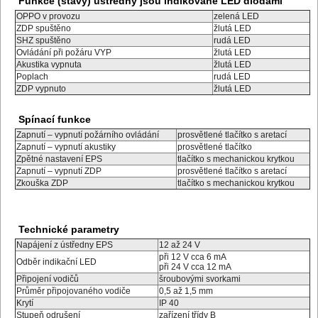
Funkce (stavy) ústředny jsou indikované LED diodami
OPPO v provozu
zelená LED
ZDP spuštěno
žlutá LED
SHZ spuštěno
rudá LED
Ovládání při požáru VYP
žlutá LED
Akustika vypnuta
žlutá LED
Poplach
rudá LED
ZDP vypnuto
žlutá LED
Spínací funkce
Zapnutí – vypnutí požárního ovládání
prosvětlené tlačítko s aretací
Zapnutí – vypnutí akustiky
prosvětlené tlačítko
Zpětné nastavení EPS
tlačítko s mechanickou krytkou
Zapnutí – vypnutí ZDP
prosvětlené tlačítko s aretací
Zkouška ZDP
tlačítko s mechanickou krytkou
Technické parametry
Napájení z ústředny EPS
12 až 24 V
při 12 V cca 6 mA
Odběr indikační LED
při 24 V cca 12 mA
Připojení vodičů
šroubovými svorkami
Průměr připojovaného vodiče
0,5 až 1,5 mm
Krytí
IP 40
Stupeň odrušení
zařízení třídy B