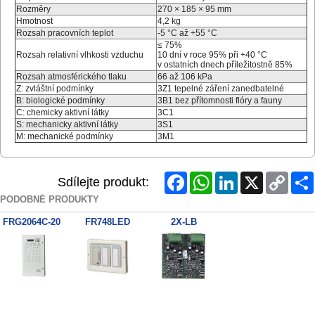
Rozměry
270 × 185 × 95 mm
Hmotnost
4,2 kg
Rozsah pracovních teplot
-5 °C až +55 °C
≤ 75%
Rozsah relativní vlhkosti vzduchu
10 dní v roce 95% při +40 °C
v ostatních dnech příležitostně 85%
Rozsah atmosférického tlaku
66 až 106 kPa
Z: zvláštní podmínky
3Z1 tepelné záření zanedbatelné
B: biologické podmínky
3B1 bez přítomnosti flóry a fauny
C: chemicky aktivní látky
3C1
S: mechanicky aktivní látky
3S1
M: mechanické podmínky
3M1
Facebook
WhatsApp
LinkedIn
X
Copy
Sdílejte produkt:
Link
PODOBNÉ PRODUKTY
FRG2064C-20
FR748LED
2X-LB