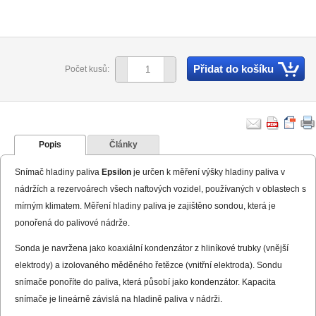
Přidat do košíku
Počet kusů:
Popis
Články
Snímač hladiny paliva
Epsilon
je určen k měření výšky hladiny paliva v
nádržích a rezervoárech všech naftových vozidel, používaných v oblastech s
mírným klimatem. Měření hladiny paliva je zajištěno sondou, která je
ponořená do palivové nádrže.
Sonda je navržena jako koaxiální kondenzátor z hliníkové trubky (vnější
elektrody) a izolovaného měděného řetězce (vnitřní elektroda). Sondu
snímače ponoříte do paliva, která působí jako kondenzátor. Kapacita
snímače je lineárně závislá na hladině paliva v nádrži.