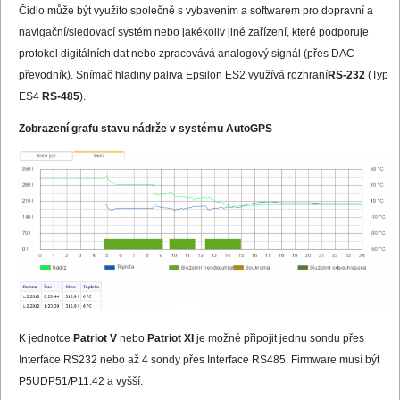
Čidlo může být využito společně s vybavením a softwarem pro dopravní a
navigační/sledovací systém nebo jakékoliv jiné zařízení, které podporuje
protokol digitálních dat nebo zpracovává analogový signál (přes DAC
převodník). Snímač hladiny paliva Epsilon ES2 využívá rozhraní
RS-232
(Typ
ES4
RS-485
).
Zobrazení grafu stavu nádrže v systému AutoGPS
K jednotce
Patriot V
nebo
Patriot XI
je možné připojit jednu sondu přes
Interface RS232 nebo až 4 sondy přes Interface RS485. Firmware musí být
P5UDP51/P11.42 a vyšší.