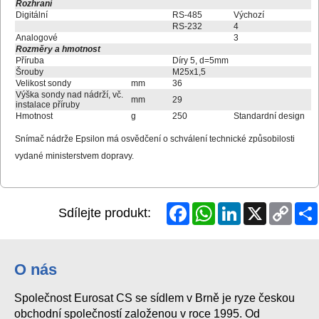
Rozhraní
Digitální
RS-485
Výchozí
RS-232
4
Analogové
3
Rozměry a hmotnost
Příruba
Díry 5, d=5mm
Šrouby
M25x1,5
Velikost sondy
mm
36
Výška sondy nad nádrží, vč.
mm
29
instalace příruby
Hmotnost
g
250
Standardní design
Snímač nádrže Epsilon má osvědčení o schválení technické způsobilosti
vydané ministerstvem dopravy.
Facebook
WhatsApp
LinkedIn
X
Copy
Sdílejte produkt:
Link
O nás
Společnost Eurosat CS se sídlem v Brně je ryze českou
obchodní společností založenou v roce 1995. Od