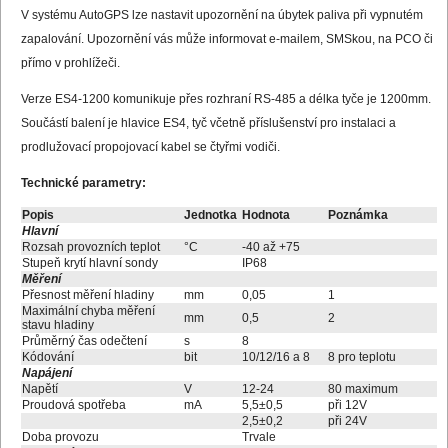
V systému AutoGPS lze nastavit upozornění na úbytek paliva při vypnutém
zapalování. Upozornění vás může informovat e-mailem, SMSkou, na PCO či
přímo v prohlížeči.
Verze ES4-1200 komunikuje přes rozhraní RS-485 a délka tyče je 1200mm.
Součástí balení je hlavice ES4, tyč včetně příslušenství pro instalaci a
prodlužovací propojovací kabel se čtyřmi vodiči.
Technické parametry:
Popis
Jednotka
Hodnota
Poznámka
Hlavní
Rozsah provozních teplot
°C
-40 až +75
Stupeň krytí hlavní sondy
IP68
Měření
Přesnost měření hladiny
mm
0,05
1
Maximální chyba měření
mm
0,5
2
stavu hladiny
Průměrný čas odečtení
s
8
Kódování
bit
10/12/16 a 8
8 pro teplotu
Napájení
Napětí
V
12-24
80 maximum
Proudová spotřeba
mA
5,5±0,5
při 12V
2,5±0,2
při 24V
Doba provozu
Trvale