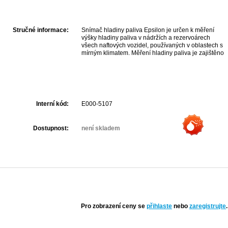
Stručné informace:
Snímač hladiny paliva Epsilon je určen k měření
výšky hladiny paliva v nádržích a rezervoárech
všech naftových vozidel, používaných v oblastech s
mírným klimatem. Měření hladiny paliva je zajištěno
sondou, která je ponořená do palivové nádrže.
Interní kód:
E000-5107
Dostupnost:
není skladem
Pro zobrazení ceny se
přihlaste
nebo
zaregistrujte
.