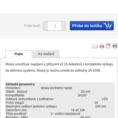
Přidat do košíku
Počet kusů:
Popis
Ke stažení
Modul umožňuje napájení a přiřazení až 16 detektorů s kontaktními výstupy
do sběrnice systému. Modul je možno umístit do ústředny JA-106K.
Základní parametry
Provedení
deska plošného spoje
Odběr - klidový
25 mA
Kompatibilita
JA100
Indikace komunikace s ústřednou
LED
Počet vstupů
16
Maximální zatížení jednoho výstupu
100 mA
Zakončení zón
1k až 10k
Třída prostředí
II - vnitřní všeobecné
Rozměry - šířka
66 mm