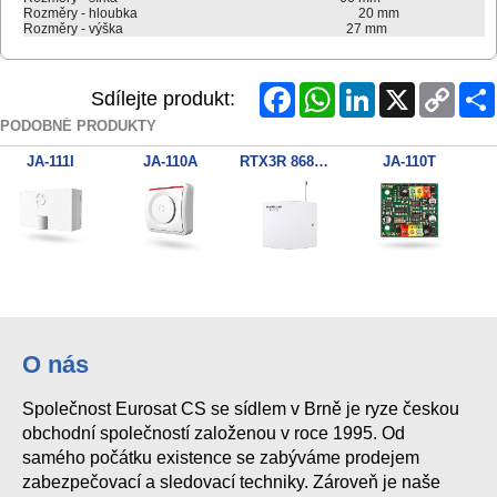
Rozměry - hloubka
20 mm
Rozměry - výška
27 mm
Facebook
WhatsApp
LinkedIn
X
Copy
Sdílejte produkt:
Link
PODOBNÉ PRODUKTY
JA-111I
JA-110A
RTX3R 868MHz
JA-110T
O nás
Společnost Eurosat CS se sídlem v Brně je ryze českou
obchodní společností založenou v roce 1995. Od
samého počátku existence se zabýváme prodejem
zabezpečovací a sledovací techniky. Zároveň je naše