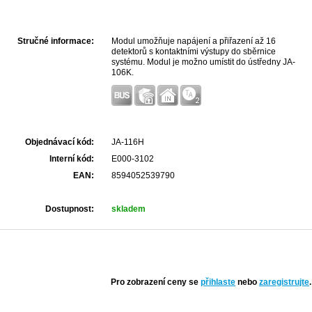
Stručné informace:
Modul umožňuje napájení a přiřazení až 16
detektorů s kontaktními výstupy do sběrnice
systému. Modul je možno umístit do ústředny JA-
106K.
Objednávací kód:
JA-116H
Interní kód:
E000-3102
EAN:
8594052539790
Dostupnost:
skladem
Pro zobrazení ceny se
přihlaste
nebo
zaregistrujte
.