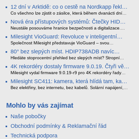
12 dní v Arktidě: co o cestě na Nordkapp řekla
data ze SMARTBOX 2 MAX
Co všechno lze zjistit o zásilce, která během dvanácti dní
projede Arktidou? SMARTBOX 2 MAX jsme vzali na trasu z
Nová éra přístupových systémů: Čtečky HID
Tromsø přes Lofoty, Kirunu a finské Laponsko až na
Signo
Nordkapp. Bez jediného dobití, v mrazu až −13 °C a mimo
Neustále posouváme hranice bezpečnosti a digitalizace.
stabilní mobilní signál zaznamenával polohu, teplotu, světlo,
Rádi bychom Vám proto představili naši nejnovější nabídku
Milesight VioGuard: Revoluce v inteligentní
otřesy i náklon. Výsledkem není jen čára na mapě, ale
v oblasti kontroly přístupu – moderní a vysoce univerzální
detekci dopravních přestupků
podrobný datový příběh celé cesty.
čtečky HID Signo.
Společnost Milesight představuje VioGuard – svou
nejnovější proprietární technologii pro pokročilou detekci
80° bez slepých míst. HDIP738ADB navíc
dopravních přestupků. Tento systém, poháněný
streamuje na YouTube – bez PC.
sofistikovanými algoritmy umělé inteligence (AI), je navržen
Hledáte stoprocentní přehled bez slepých míst? Stropní
tak, aby poskytoval komplexní nástroje pro vymáhání
panoramatická kamera HDIP738ADB skládá obraz ze dvou
4K rekordéry dostaly firmware 9.0.19. Čtyři věci,
dopravních předpisů, zvyšoval bezpečnost na silnicích a
4MP senzorů SONY do jednoho čistého 180° záběru bez
které musíte vědět.
optimalizoval plynulost dopravy v moderních městech.
zkreslení. K tomu přidává AI detekci osob a vozidel,
Milesight vydal firmware 9.0.19-r9 pro 4K rekordéry řady
obousměrný zvuk a unikátní možnost přímého vysílání na
H.265. Pokud tyhle systémy instalujete, jsou tu čtyři věci,
Milesight SC411: kamera, která hlídá tam, kam
YouTube – bez běžícího počítače.
které vám zjednoduší práci – a jedna z nich vám ušetří
kabel nedosáhne
spoustu zbytečných výjezdů k zákazníkům.
Bez elektřiny, bez internetu, bez kabelů. Solární napájení,
4G LTE a trojitá detekce PIR × AOV × AI hlídají staveniště,
pole i odlehlé objekty – a alarm s důkazem pošlou rovnou na
váš telefon. Podívejte se na video.
Mohlo by vás zajímat
Naše pobočky
Obchodní podmínky & Reklamační řád
Technická podpora