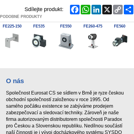
Facebook
WhatsApp
LinkedIn
X
Copy
Sdílejte produkt:
Link
PODOBNÉ PRODUKTY
FE225-150
FE535
FE550
FE260-475
FE560
O nás
Společnost Eurosat CS se sídlem v Brně je ryze českou
obchodní společností založenou v roce 1995. Od
samého počátku existence se zabýváme prodejem
zabezpečovací a sledovací techniky. Zároveň je naše
firma autorizovaným distributorem společnosti Paradox
pro Českou a Slovenskou republiku. Nedílnou součástí
naší činnosti je i vývoj docházkového systému SYSDO