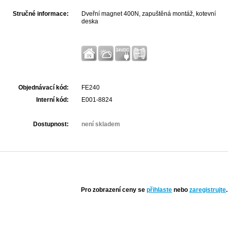
Stručné informace:
Dveřní magnet 400N, zapuštěná montáž, kotevní
deska
Objednávací kód:
FE240
Interní kód:
E001-8824
Dostupnost:
není skladem
Pro zobrazení ceny se
přihlaste
nebo
zaregistrujte
.