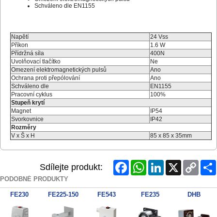
Schváleno dle EN1155
Napětí
24 Vss
Příkon
1.6 W
Přídržná síla
400N
Uvolňovací tlačítko
Ne
Omezení elektromagnetických pulsů
Ano
Ochrana proti přepólování
Ano
Schváleno dle
EN1155
Pracovní cyklus
100%
Stupeň krytí
Magnet
IP54
Svorkovnice
IP42
Rozměry
V x Š x H
85 x 85 x 35mm
Facebook
WhatsApp
LinkedIn
X
Copy
Sdílejte produkt:
Link
PODOBNÉ PRODUKTY
FE230
FE225-150
FE543
FE235
DHB