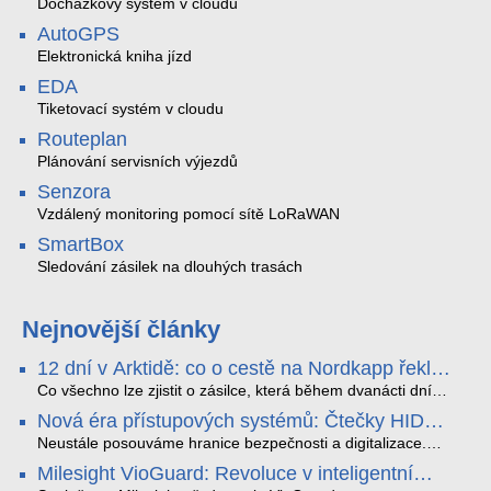
Docházkový systém v cloudu
AutoGPS
Elektronická kniha jízd
EDA
Tiketovací systém v cloudu
Routeplan
Plánování servisních výjezdů
Senzora
Vzdálený monitoring pomocí sítě LoRaWAN
SmartBox
Sledování zásilek na dlouhých trasách
Nejnovější články
12 dní v Arktidě: co o cestě na Nordkapp řekla
data ze SMARTBOX 2 MAX
Co všechno lze zjistit o zásilce, která během dvanácti dní
projede Arktidou? SMARTBOX 2 MAX jsme vzali na trasu z
Nová éra přístupových systémů: Čtečky HID
Tromsø přes Lofoty, Kirunu a finské Laponsko až na
Signo
Nordkapp. Bez jediného dobití, v mrazu až −13 °C a mimo
Neustále posouváme hranice bezpečnosti a digitalizace.
stabilní mobilní signál zaznamenával polohu, teplotu, světlo,
Rádi bychom Vám proto představili naši nejnovější nabídku
Milesight VioGuard: Revoluce v inteligentní
otřesy i náklon. Výsledkem není jen čára na mapě, ale
v oblasti kontroly přístupu – moderní a vysoce univerzální