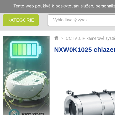
Tento web používá k poskytování služeb, personali
KATEGORIE
>
CCTV a IP kamerové syst
NXW0K1025 chlazen