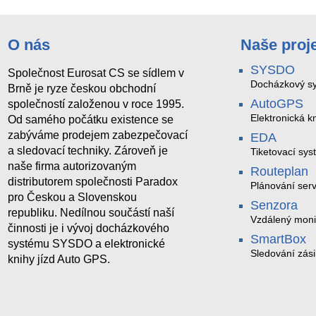
O nás
Naše proj
SYSDO
Společnost Eurosat CS se sídlem v
Docházkový sy
Brně je ryze českou obchodní
AutoGPS
společností založenou v roce 1995.
Elektronická kn
Od samého počátku existence se
zabýváme prodejem zabezpečovací
EDA
a sledovací techniky. Zároveň je
Tiketovací sys
naše firma autorizovaným
Routeplan
distributorem společnosti Paradox
Plánování serv
pro Českou a Slovenskou
Senzora
republiku. Nedílnou součástí naší
Vzdálený moni
činnosti je i vývoj docházkového
LoRaWAN
SmartBox
systému SYSDO a elektronické
Sledování zási
knihy jízd Auto GPS.
trasách