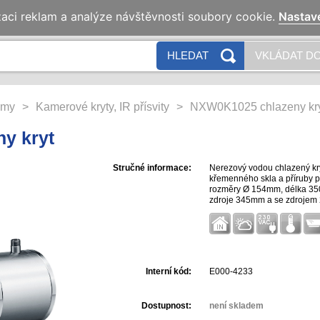
zaci reklam a analýze návštěvnosti soubory cookie.
Nastav
HLEDAT
VKLÁDAT DO
émy
>
Kamerové kryty, IR přísvity
>
NXW0K1025 chlazeny kr
y kryt
Stručné informace:
Nerezový vodou chlazený kry
křemenného skla a příruby p
rozměry Ø 154mm, délka 350
zdroje 345mm a se zdrojem 2
2,5Bar, filtrace 0,1 mikronů.
Interní kód:
E000-4233
Dostupnost:
není skladem