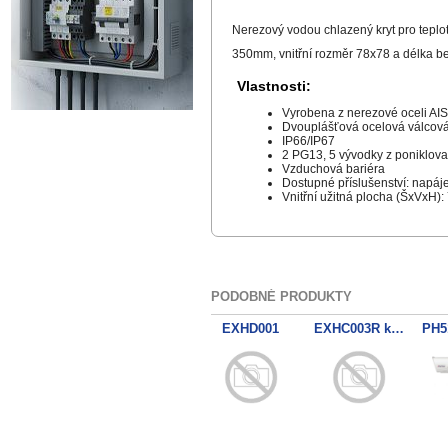
Nerezový vodou chlazený kryt pro tepl
350mm, vnitřní rozměr 78x78 a délka be
Vlastnosti:
Vyrobena z nerezové oceli AIS
Dvouplášťová ocelová válcová 
IP66/IP67
2 PG13, 5 vývodky z poniklov
Vzduchová bariéra
Dostupné příslušenství: napájen
Vnitřní užitná plocha (ŠxVxH)
PODOBNÉ PRODUKTY
ONXWVG 900°C / 1200°C
ONXAB1025
EXHD001
EXHC003R kryt vybusne prostred