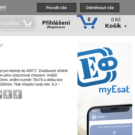
ení
Naše pobočky
Technická podpora
Povolit vše
Školení
Odmítnout vše
CS
0
0 Kč
Přihlášení
 KOŠÍKU
Košík
(Registrace)
yt
t pro teploty do 400°C. Dodávané včetně
ro jeho vzduchové chlazení. Vnější
mm, vnitřní rozměr 78x78 a délka bez
80mm. Tlak chladící vody min. 0,3 ~