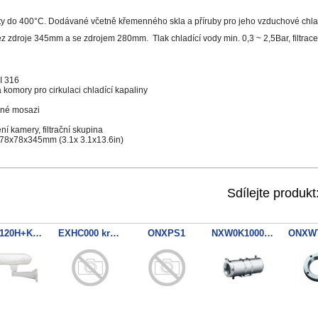
oty do 400°C. Dodávané včetně křemenného skla a příruby pro jeho vzduchové chl
z zdroje 345mm a se zdrojem 280mm. Tlak chladící vody min. 0,3 ~ 2,5Bar, filtrace
I 316
komory pro cirkulaci chladící kapaliny
ané mosazi
í kamery, filtrační skupina
: 78x78x345mm (3.1x 3.1x13.6in)
Sdílejte produkt
PH5120H+KBR-080CC hous+bracket
EXHC000 kryt vybusne prostredi
ONXPS1
NXW0K1000+ONXAB2 kryt