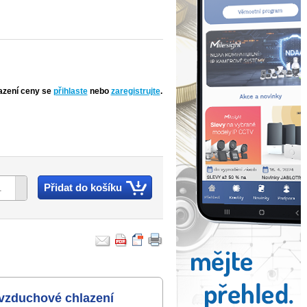
azení ceny se
přihlaste
nebo
zaregistrujte
.
Přidat do košíku
vzduchové chlazení