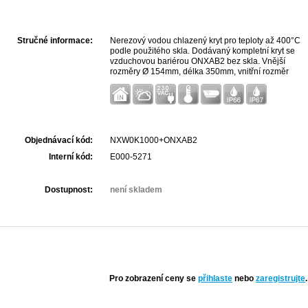
Stručné informace:
Nerezový vodou chlazený kryt pro teploty až 400°C
podle použitého skla. Dodávaný kompletní kryt se
vzduchovou bariérou ONXAB2 bez skla. Vnější
rozměry Ø 154mm, délka 350mm, vnitřní rozměr
78x78 a délka bez zdroje 345mm a se zdrojem
280mm. Tlak chladící vody min. 0,3 ~ 2,5Bar, filtrace
0,1 mikronů.
Objednávací kód:
NXW0K1000+ONXAB2
Interní kód:
E000-5271
Dostupnost:
není skladem
Pro zobrazení ceny se
přihlaste
nebo
zaregistrujte
.