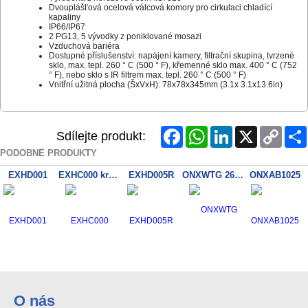
Dvouplášťová ocelová válcová komory pro cirkulaci chladící
kapaliny
IP66/IP67
2 PG13, 5 vývodky z poniklované mosazi
Vzduchová bariéra
Dostupné příslušenství: napájení kamery, filtrační skupina, tvrzené
sklo, max. tepl. 260 ° C (500 ° F), křemenné sklo max. 400 ° C (752
° F), nebo sklo s IR filtrem max. tepl. 260 ° C (500 ° F)
Vnitřní užitná plocha (ŠxVxH): 78x78x345mm (3.1x 3.1x13.6in)
Facebook
WhatsApp
LinkedIn
X
Copy
Sdílejte produkt:
Link
PODOBNÉ PRODUKTY
EXHD001
EXHC000 kryt vybusne prostredi
EXHD005R
ONXWTG 260°C / 290°C
ONXAB1025
O nás