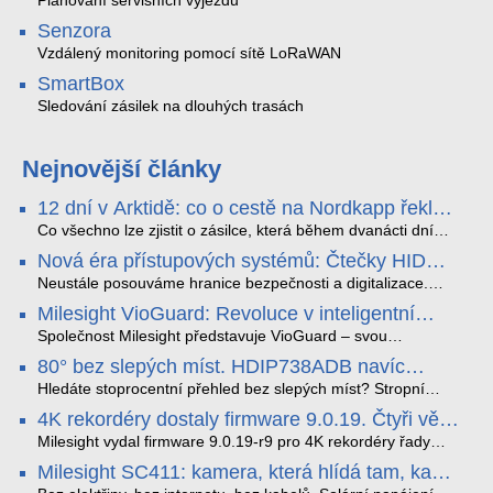
Senzora
Vzdálený monitoring pomocí sítě LoRaWAN
SmartBox
Sledování zásilek na dlouhých trasách
Nejnovější články
12 dní v Arktidě: co o cestě na Nordkapp řekla
data ze SMARTBOX 2 MAX
Co všechno lze zjistit o zásilce, která během dvanácti dní
projede Arktidou? SMARTBOX 2 MAX jsme vzali na trasu z
Nová éra přístupových systémů: Čtečky HID
Tromsø přes Lofoty, Kirunu a finské Laponsko až na
Signo
Nordkapp. Bez jediného dobití, v mrazu až −13 °C a mimo
Neustále posouváme hranice bezpečnosti a digitalizace.
stabilní mobilní signál zaznamenával polohu, teplotu, světlo,
Rádi bychom Vám proto představili naši nejnovější nabídku
Milesight VioGuard: Revoluce v inteligentní
otřesy i náklon. Výsledkem není jen čára na mapě, ale
v oblasti kontroly přístupu – moderní a vysoce univerzální
detekci dopravních přestupků
podrobný datový příběh celé cesty.
čtečky HID Signo.
Společnost Milesight představuje VioGuard – svou
nejnovější proprietární technologii pro pokročilou detekci
80° bez slepých míst. HDIP738ADB navíc
dopravních přestupků. Tento systém, poháněný
streamuje na YouTube – bez PC.
sofistikovanými algoritmy umělé inteligence (AI), je navržen
Hledáte stoprocentní přehled bez slepých míst? Stropní
tak, aby poskytoval komplexní nástroje pro vymáhání
panoramatická kamera HDIP738ADB skládá obraz ze dvou
4K rekordéry dostaly firmware 9.0.19. Čtyři věci,
dopravních předpisů, zvyšoval bezpečnost na silnicích a
4MP senzorů SONY do jednoho čistého 180° záběru bez
které musíte vědět.
optimalizoval plynulost dopravy v moderních městech.
zkreslení. K tomu přidává AI detekci osob a vozidel,
Milesight vydal firmware 9.0.19-r9 pro 4K rekordéry řady
obousměrný zvuk a unikátní možnost přímého vysílání na
H.265. Pokud tyhle systémy instalujete, jsou tu čtyři věci,
Milesight SC411: kamera, která hlídá tam, kam
YouTube – bez běžícího počítače.
které vám zjednoduší práci – a jedna z nich vám ušetří