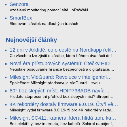
Senzora
Vzdálený monitoring pomocí sítě LoRaWAN
SmartBox
Sledování zásilek na dlouhých trasách
Nejnovější články
12 dní v Arktidě: co o cestě na Nordkapp řekla
data ze SMARTBOX 2 MAX
Co všechno lze zjistit o zásilce, která během dvanácti dní
projede Arktidou? SMARTBOX 2 MAX jsme vzali na trasu z
Nová éra přístupových systémů: Čtečky HID
Tromsø přes Lofoty, Kirunu a finské Laponsko až na
Signo
Nordkapp. Bez jediného dobití, v mrazu až −13 °C a mimo
Neustále posouváme hranice bezpečnosti a digitalizace.
stabilní mobilní signál zaznamenával polohu, teplotu, světlo,
Rádi bychom Vám proto představili naši nejnovější nabídku
Milesight VioGuard: Revoluce v inteligentní
otřesy i náklon. Výsledkem není jen čára na mapě, ale
v oblasti kontroly přístupu – moderní a vysoce univerzální
detekci dopravních přestupků
podrobný datový příběh celé cesty.
čtečky HID Signo.
Společnost Milesight představuje VioGuard – svou
nejnovější proprietární technologii pro pokročilou detekci
80° bez slepých míst. HDIP738ADB navíc
dopravních přestupků. Tento systém, poháněný
streamuje na YouTube – bez PC.
sofistikovanými algoritmy umělé inteligence (AI), je navržen
Hledáte stoprocentní přehled bez slepých míst? Stropní
tak, aby poskytoval komplexní nástroje pro vymáhání
panoramatická kamera HDIP738ADB skládá obraz ze dvou
4K rekordéry dostaly firmware 9.0.19. Čtyři věci,
dopravních předpisů, zvyšoval bezpečnost na silnicích a
4MP senzorů SONY do jednoho čistého 180° záběru bez
které musíte vědět.
optimalizoval plynulost dopravy v moderních městech.
zkreslení. K tomu přidává AI detekci osob a vozidel,
Milesight vydal firmware 9.0.19-r9 pro 4K rekordéry řady
obousměrný zvuk a unikátní možnost přímého vysílání na
H.265. Pokud tyhle systémy instalujete, jsou tu čtyři věci,
Milesight SC411: kamera, která hlídá tam, kam
YouTube – bez běžícího počítače.
které vám zjednoduší práci – a jedna z nich vám ušetří
kabel nedosáhne
spoustu zbytečných výjezdů k zákazníkům.
Bez elektřiny, bez internetu, bez kabelů. Solární napájení,