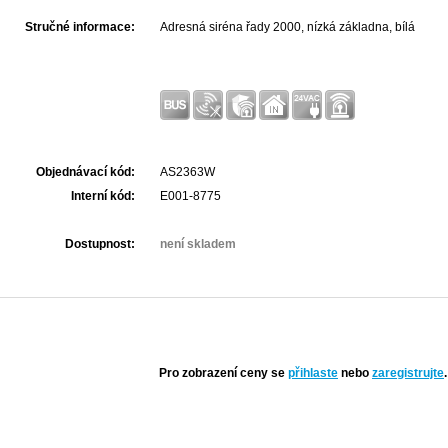
Stručné informace:
Adresná siréna řady 2000, nízká základna, bílá
Objednávací kód:
AS2363W
Interní kód:
E001-8775
Dostupnost:
není skladem
Pro zobrazení ceny se
přihlaste
nebo
zaregistrujte
.