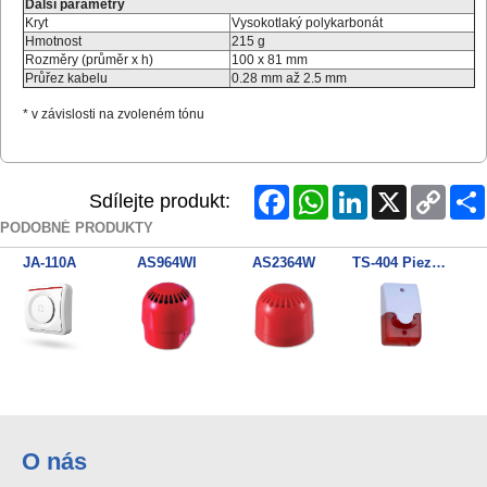
Další parametry
Kryt
Vysokotlaký polykarbonát
Hmotnost
215 g
Rozměry (průměr x h)
100 x 81 mm
Průřez kabelu
0.28 mm až 2.5 mm
* v závislosti na zvoleném tónu
Facebook
WhatsApp
LinkedIn
X
Copy
Sdílejte produkt:
Link
PODOBNÉ PRODUKTY
JA-110A
AS964WI
AS2364W
TS-404 Piezo sirena s blikacem
AS2363
AS363W
JA-110A II
TS-414 Inter. piezo sirena
O nás