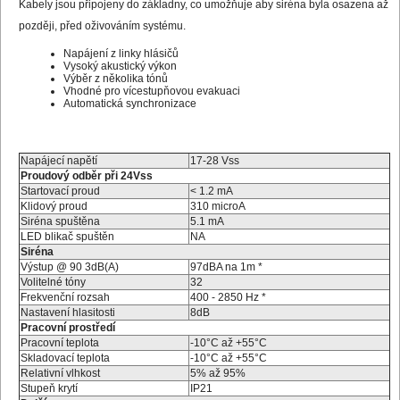
Kabely jsou připojeny do základny, co umožňuje aby siréna byla osazena až
později, před oživováním systému.
Napájení z linky hlásičů
Vysoký akustický výkon
Výběr z několika tónů
Vhodné pro vícestupňovou evakuaci
Automatická synchronizace
Napájecí napětí
17-28 Vss
Proudový odběr při 24Vss
Startovací proud
< 1.2 mA
Klidový proud
310 microA
Siréna spuštěna
5.1 mA
LED blikač spuštěn
NA
Siréna
Výstup @ 90 3dB(A)
97dBA na 1m *
Volitelné tóny
32
Frekvenční rozsah
400 - 2850 Hz *
Nastavení hlasitosti
8dB
Pracovní prostředí
Pracovní teplota
-10°C až +55°C
Skladovací teplota
-10°C až +55°C
Relativní vlhkost
5% až 95%
Stupeň krytí
IP21