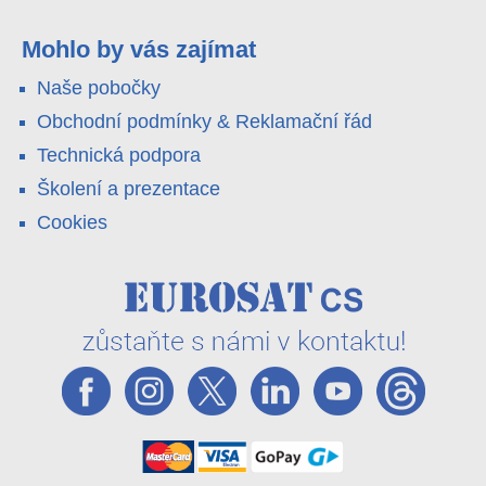
4G LTE a trojitá detekce PIR × AOV × AI hlídají staveniště,
pole i odlehlé objekty – a alarm s důkazem pošlou rovnou na
váš telefon. Podívejte se na video.
Mohlo by vás zajímat
Naše pobočky
Obchodní podmínky & Reklamační řád
Technická podpora
Školení a prezentace
Cookies