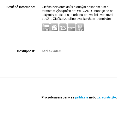
Stručné informace:
Čtečka bezkontaktní s dlouhým dosahem 6 m s
formátem výstupních dat WIEGAND. Montuje se na
jakýkoliv podklad a je určena pro vnitřní i venkovní
použití. Čtečku lze přípojovat ke všem jednotkám
systému ACS-line s označení "W".
Dostupnost:
není skladem
Pro zobrazení ceny se
přihlaste
nebo
zaregistrujte
.