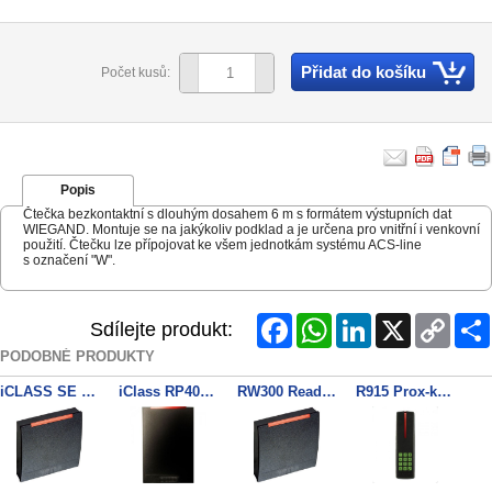
Přidat do košíku
Počet kusů:
Popis
Čtečka bezkontaktní s dlouhým dosahem 6 m s formátem výstupních dat
WIEGAND. Montuje se na jakýkoliv podklad a je určena pro vnitřní i venkovní
použití. Čtečku lze přípojovat ke všem jednotkám systému ACS-line
s označení "W".
Facebook
WhatsApp
LinkedIn
X
Copy
Sdílejte produkt:
Link
PODOBNÉ PRODUKTY
iCLASS SE R30
iClass RP40 bezkontaktní čtečka
RW300 Reader / Writer 13.56Mhz
R915 Prox-key reader 4wir