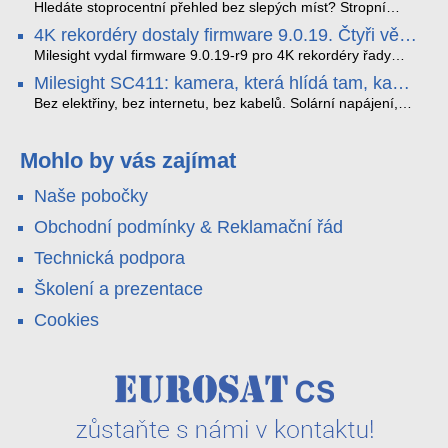
streamuje na YouTube – bez PC.
sofistikovanými algoritmy umělé inteligence (AI), je navržen
Hledáte stoprocentní přehled bez slepých míst? Stropní
tak, aby poskytoval komplexní nástroje pro vymáhání
panoramatická kamera HDIP738ADB skládá obraz ze dvou
4K rekordéry dostaly firmware 9.0.19. Čtyři věci,
dopravních předpisů, zvyšoval bezpečnost na silnicích a
4MP senzorů SONY do jednoho čistého 180° záběru bez
které musíte vědět.
optimalizoval plynulost dopravy v moderních městech.
zkreslení. K tomu přidává AI detekci osob a vozidel,
Milesight vydal firmware 9.0.19-r9 pro 4K rekordéry řady
obousměrný zvuk a unikátní možnost přímého vysílání na
H.265. Pokud tyhle systémy instalujete, jsou tu čtyři věci,
Milesight SC411: kamera, která hlídá tam, kam
YouTube – bez běžícího počítače.
které vám zjednoduší práci – a jedna z nich vám ušetří
kabel nedosáhne
spoustu zbytečných výjezdů k zákazníkům.
Bez elektřiny, bez internetu, bez kabelů. Solární napájení,
4G LTE a trojitá detekce PIR × AOV × AI hlídají staveniště,
pole i odlehlé objekty – a alarm s důkazem pošlou rovnou na
váš telefon. Podívejte se na video.
Mohlo by vás zajímat
Naše pobočky
Obchodní podmínky & Reklamační řád
Technická podpora
Školení a prezentace
Cookies