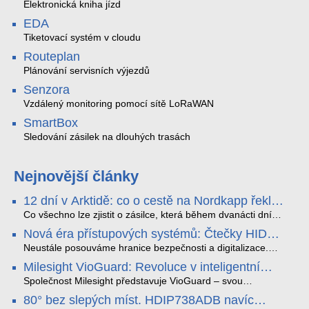
Elektronická kniha jízd
EDA
Tiketovací systém v cloudu
Routeplan
Plánování servisních výjezdů
Senzora
Vzdálený monitoring pomocí sítě LoRaWAN
SmartBox
Sledování zásilek na dlouhých trasách
Nejnovější články
12 dní v Arktidě: co o cestě na Nordkapp řekla
data ze SMARTBOX 2 MAX
Co všechno lze zjistit o zásilce, která během dvanácti dní
projede Arktidou? SMARTBOX 2 MAX jsme vzali na trasu z
Nová éra přístupových systémů: Čtečky HID
Tromsø přes Lofoty, Kirunu a finské Laponsko až na
Signo
Nordkapp. Bez jediného dobití, v mrazu až −13 °C a mimo
Neustále posouváme hranice bezpečnosti a digitalizace.
stabilní mobilní signál zaznamenával polohu, teplotu, světlo,
Rádi bychom Vám proto představili naši nejnovější nabídku
Milesight VioGuard: Revoluce v inteligentní
otřesy i náklon. Výsledkem není jen čára na mapě, ale
v oblasti kontroly přístupu – moderní a vysoce univerzální
detekci dopravních přestupků
podrobný datový příběh celé cesty.
čtečky HID Signo.
Společnost Milesight představuje VioGuard – svou
nejnovější proprietární technologii pro pokročilou detekci
80° bez slepých míst. HDIP738ADB navíc
dopravních přestupků. Tento systém, poháněný