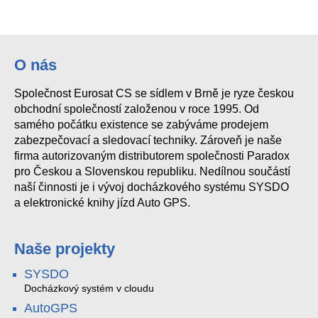
R10 SE iCLASS
DH16A-10DT
RWK400
SE RK40
O nás
Společnost Eurosat CS se sídlem v Brně je ryze českou
R910 Proximity reader 4wir
EDK4B ctecka karet Emmarin
obchodní společností založenou v roce 1995. Od
samého počátku existence se zabýváme prodejem
zabezpečovací a sledovací techniky. Zároveň je naše
firma autorizovaným distributorem společnosti Paradox
pro Českou a Slovenskou republiku. Nedílnou součástí
naší činnosti je i vývoj docházkového systému SYSDO
a elektronické knihy jízd Auto GPS.
Naše projekty
SYSDO
Docházkový systém v cloudu
AutoGPS